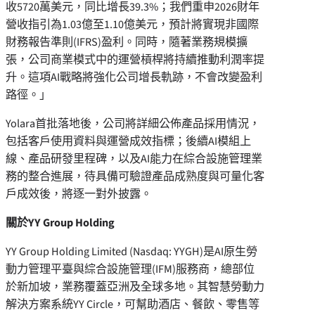
收5720萬美元，同比增長39.3%；我們重申2026財年
營收指引為1.03億至1.10億美元，預計將實現非國際
財務報告準則(IFRS)盈利。同時，隨著業務規模擴
張，公司商業模式中的運營槓桿將持續推動利潤率提
升。這項AI戰略將強化公司增長軌跡，不會改變盈利
路徑。」
Yolara首批落地後，公司將詳細公佈產品採用情況，
包括客戶使用資料與運營成效指標；後續AI模組上
線、產品研發里程碑，以及AI能力在綜合設施管理業
務的整合進展，待具備可驗證產品成熟度與可量化客
戶成效後，將逐一對外披露。
關於YY Group Holding
YY Group Holding Limited (Nasdaq: YYGH)是AI原生勞
動力管理平臺與綜合設施管理(IFM)服務商，總部位
於新加坡，業務覆蓋亞洲及全球多地。其智慧勞動力
解決方案系統YY Circle，可幫助酒店、餐飲、零售等