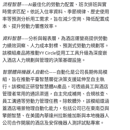
流程智慧
——AI最佳化的勞動力配置、班次排班與實
時需求匹配。依託入住率資料、季節規律、歷史使用
率等預測分析用工需求，旨在減少空崗、降低配置成
本、提升勞動力響應效率。
資料智慧
——分析與報表層，為酒店運營商提供勞動
力績效洞察、人力成本對標、預測式勞動力規劃等。
該模組產品將推動YY Circle從用工工具升級為深度嵌
入酒店人力規劃與管理的決策基礎設施。
智慧體與機器人自動化
——自動化是公司長期佈局模
組，旨在推動平臺智慧層從決策支援延伸至自主執
行。該模組正研發智慧體AI產品，可透過員工與酒店
管理者常用的通訊渠道，自主完成補崗、合規核查、
員工溝通等勞動力管理任務。除軟體外，該模組還涵
蓋酒店場景物理自動化能力，包括公司已在東南亞與
擎朗智慧、在美國內華達州拉斯維加斯與本地機器人
公司合作開展的酒店及安保機器人測評試點專案。