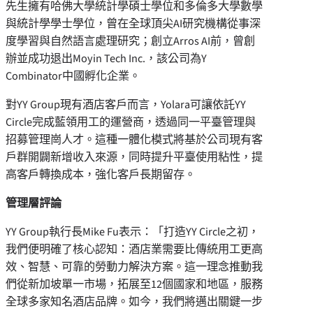
先生擁有哈佛大學統計學碩士學位和多倫多大學數學
與統計學學士學位，曾在全球頂尖AI研究機構從事深
度學習與自然語言處理研究；創立Arros AI前，曾創
辦並成功退出Moyin Tech Inc.，該公司為Y
Combinator中國孵化企業。
對YY Group現有酒店客戶而言，Yolara可讓依託YY
Circle完成藍領用工的運營商，透過同一平臺管理與
招募管理崗人才。這種一體化模式將基於公司現有客
戶群開闢新增收入來源，同時提升平臺使用粘性，提
高客戶轉換成本，強化客戶長期留存。
管理層評論
YY Group執行長Mike Fu表示：「打造YY Circle之初，
我們便明確了核心認知：酒店業需要比傳統用工更高
效、智慧、可靠的勞動力解決方案。這一理念推動我
們從新加坡單一市場，拓展至12個國家和地區，服務
全球多家知名酒店品牌。如今，我們將邁出關鍵一步