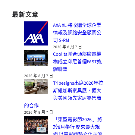
最新文章
AXA XL 將收購全球企業
情報及網絡安全顧問公
司 S-RM
2026 年 8 月 7 日
Coolita聯合頭部廣電機
構成立印尼首個FAST媒
體聯盟
2026 年 8 月 7 日
Tribesigns出席2026年拉
斯維加斯家具展，擴大
與美國領先家居零售商
的合作
2026 年 8 月 7 日
「東盟電影節2026 」將
於8月舉行 歷來最大規
模 以電影連繫文化交流