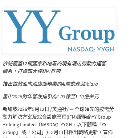
依託覆蓋
12個國家和地區的現有酒店勞動力運營
體系，打造四大模組AI框架
推出首款面向酒店服務業的
AI驅動產品Yolara
重申
2026財年營收指引為1.03億至1.10億美元
新加坡
2026年5月12日
/美通社/ — 全球領先的按需勞
動力解決方案及綜合設施管理(IFM)服務商YY Group
Holding Limited（NASDAQ: YYGH，以下簡稱「YY
Group」 或「公司」）
5月11日
釋出戰略更新，宣佈