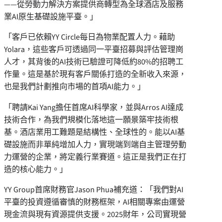
——從勞動力解決方案提供商轉型為全球酒店及服務
業AI原生基礎設施平臺。」
「客戶已依賴YY Circle每日為物業配置人力。藉助
Yolara，這些客戶可透過同一平臺招募與評估管理崗
人才，其背後的AI技術已驗證可降低約80%的招聘工
作量。這是基於現有客戶關係打造的全新收入來源，
也是我們計劃推向市場的首項AI能力。」
「聘請Kai Yang擔任首席AI科學家，並與Arros AI達成
技術合作，為我們規模化落地這一願景築牢技術根
基。酒店業用工難題是結構性、全球性的。能以AI基
礎設施而非單純增加人力，實現端到端自主管理勞動
力運營的企業，將定義行業賽道。這正是我們正在打
造的核心能力。」
YY Group首席財務官Jason Phua補充道：「我們對AI
平臺的投資遵循審慎的財務框架，AI相關專案由運營
現金流與現有資源提供支援。2025財年，公司實現營