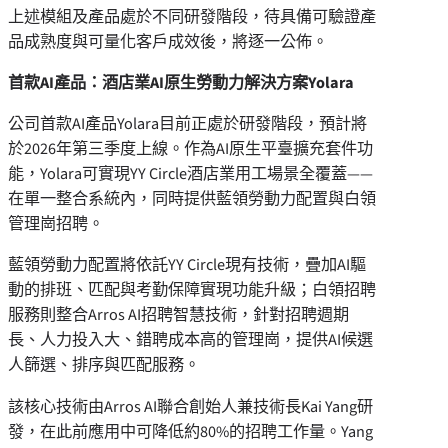
上述模組及產品處於不同研發階段，待具備可驗證產
品成熟度與可量化客戶成效後，將逐一公佈。
首款AI產品：酒店業AI原生勞動力解決方案Yolara
公司首款AI產品Yolara目前正處於研發階段，預計將
於2026年第三季度上線。作為AI原生平臺擴充套件功
能，Yolara可實現YY Circle酒店業用工場景全覆蓋——
在單一整合系統內，同時提供藍領勞動力配置與白領
管理崗招聘。
藍領勞動力配置將依託YY Circle現有技術，疊加AI驅
動的排班、匹配與考勤保障實現功能升級；白領招聘
服務則整合Arros AI招聘智慧技術，針對招聘週期
長、人力投入大、錯聘成本高的管理崗，提供AI候選
人篩選、排序與匹配服務。
該核心技術由Arros AI聯合創始人兼技術長Kai Yang研
發，在此前應用中可降低約80%的招聘工作量。Yang