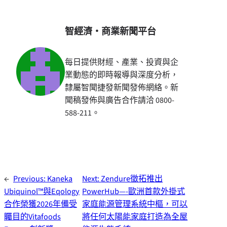
智經濟・商業新聞平台
每日提供財經、產業、投資與企
業動態的即時報導與深度分析，
隸屬智聞捷發新聞發佈網絡。新
聞稿發佈與廣告合作請洽 0800-
588-211。
←
Previous:
Kaneka
Next:
Zendure徵拓推出
Ubiquinol™與Eqology
PowerHub—-歐洲首款外掛式
合作榮獲2026年備受
家庭能源管理系統中樞，可以
矚目的Vitafoods
將任何太陽能家庭打造為全屋