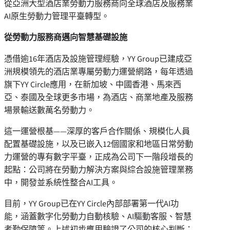
從亞洲大型酒店業勞動力服務商向全球酒店及服務業
AI原生勞動力管理平臺轉型。
從勞動力服務商邁向智慧基礎設施
憑借逾16年酒店及設施管理經驗，YY Group已建成亞
洲規模領先的酒店業專屬勞動力運營網路，每年透過
旗下YY Circle應用，在新加坡、中國香港、馬來西
亞、泰國及全球更多市場，為酒店、商業地產及服務
場景輸送數萬名勞動力。
這一運營根基——深厚的客戶合作關係、規模化人員
配置基礎設施，以及已嵌入12個國家和地區日常勞動
力運營的專有數字平臺，正成為公司下一階段增長的
起點：公司將在勞動力解決方案與綜合設施管理業務
中，開發並系統性整合AI工具。
目前，YY Group已在YY Circle內部部署第一代AI功
能，涵蓋數字化勞動力自動核驗、AI驅動客服、智慧
考勤保障等。上述初步應用驗證了公司的核心判斷：