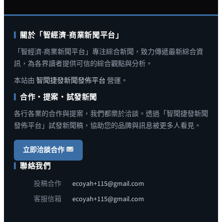
關於「智經濟-商業新聞平台」
「智經濟-商業新聞平台」專注綜合新聞，致力傳遞最新綜合資
訊，為各界讀者提供可信的綜合觀點與分析。
本站由
智聞捷發新聞發佈平台
營運。
合作・提案・試發新聞
各行各業的合作與提案，我們都樂於洽談。透過「智聞捷發新聞
發佈平台」試發新聞稿，協助您的品牌與訊息被更多人看見。
立即洽談合作
聯絡我們
投稿合作
ecoyah+115@gmail.com
客服信箱
ecoyah+115@gmail.com