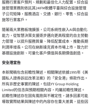
服務行業客戶預判、規劃和最佳化人力配置。綜合設
施管理業務則依託其24IFM軟體平臺與綜合設施管理
子公司矩陣，服務酒店、交通、銀行、零售、綜合設
施等行業客戶。
隨著兩大業務板塊擴張，公司系統性嵌入AI與自動化
能力，從智慧決策支援逐步邁向更高程度的自主勞動
力管理，以提升服務質量、降低配置成本、推動長期
利潤率增長。公司在納斯達克資本市場上市，致力於
基礎設施創新、可量化客戶價值與長期價值創造。
安全港宣告
本新聞稿包含前瞻性陳述，相關陳述依據1995年《美
國私人證券訴訟改革法案》的「安全港」條款作出。
所有非歷史事實的陳述，包括YY Group Holding
Limited的信念與預期相關內容，均屬前瞻性陳述。
前瞻性陳述存在固有風險與不確定性，諸多因素可能
導致實際結果與陳述中的內容存在重大差異，這些因