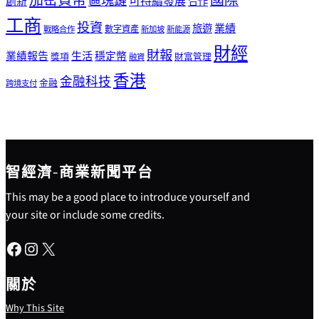
加密貨幣
國際
區塊鏈
可持續發展
創新
合作
工商
投資
業績
旅遊
戰略合作
數字資產
新加坡
新能源
財經
財報
生活
業績報告
穩定幣
獎項
財富管理
融資
香港
金融科技
金融
跨境支付
智經濟-商業新聞平台
This may be a good place to introduce yourself and
your site or include some credits.
Facebook
Instagram
X
關於
Why This Site