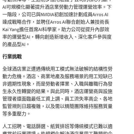
AI可規模化顯著提升酒店業勞動力管理運營效率。下
一階段，公司已與NVIDIA初創加速計劃成員Arros AI
達成戰略合作，並聘任Arros AI聯合創始人兼技術長
Kai Yang擔任首席AI科學家，助力公司從提升內部效
率的運營型AI，轉向創造新增收入、深化客戶參與度
的產品型AI。
行業挑戰
全球酒店業正遭遇傳統用工模式無法破解的結構性勞
動力危機。酒店、商業地產及服務場景的用工短缺已
非週期性現象，而是勞動者擇業、入職與離職行為發
生永久性轉變的結果。與此同時，酒店運營商與設施
管理者還面臨最低工資上調、員工流失率高企、各地
監管規則日趨複雜，以及需以精簡團隊維持服務質量
等多重壓力。
人工招聘、電話篩選、紙質排班等傳統模式已難以適
應當前行業環境。能規模化解決酒店業用工難題的企