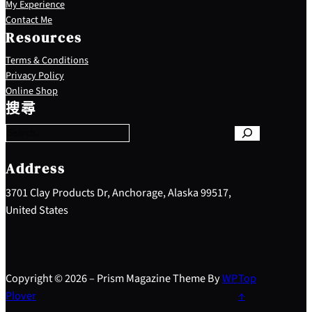
My Experience
Contact Me
Resources
Terms & Conditions
Privacy Policy
S
Online Shop
e
搜尋
a
r
c
h
Address
3701 Clay Products Dr, Anchorage, Alaska 99517,
United States
Copyright © 2026 – Prism Magazine Theme By
WP
Top
Plover
↑