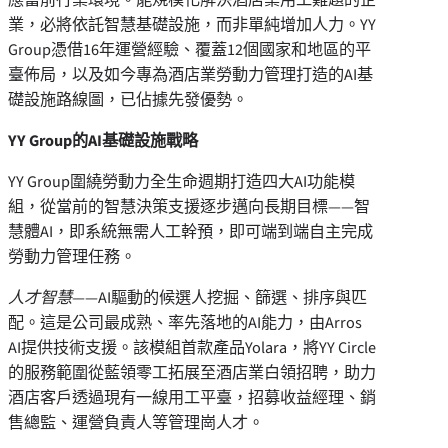
業，必將依託智慧基礎設施，而非單純增加人力。YY
Group憑借16年運營經驗、覆蓋12個國家和地區的平
臺佈局，以及如今專為酒店業勞動力管理打造的AI基
礎設施路線圖，已佔據先發優勢。
YY Group的AI基礎設施戰略
YY Group圍繞勞動力全生命週期打造四大AI功能模
組，從當前的智慧決策支援逐步邁向長期目標——智
慧體AI，即系統無需人工幹預，即可端到端自主完成
勞動力管理任務。
人才智慧
——AI驅動的候選人挖掘、篩選、排序與匹
配。這是公司最成熟、率先落地的AI能力，由Arros
AI提供技術支援。該模組首款產品Yolara，將YY Circle
的服務範圍從藍領零工拓展至酒店業白領招聘，助力
酒店客戶透過現有一線用工平臺，招募收益經理、銷
售總監、運營負責人等管理崗人才。