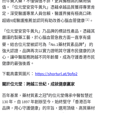
然牛黃入藥，不僅價值不菲，更具備極高的藥用價
值。「位元堂安宮牛黃丸」憑藉卓越品質獲得專業肯
定，深受醫護專業人員信賴，醫護界擁有極高口碑:
[1]
超過9成醫護推薦並認同有助改善心腦血管健康
。
「位元堂安宮牛黃丸」乃品牌的標誌性產品，憑藉其
嚴謹的製藥工藝，於心腦血管急救方面一直享有盛
#
譽。結合位元堂被認可為「No.1藥材質素品牌
」 的
強大認證，品牌再次以實力證明其守護市民健康的決
心，讓中醫服務跨越不同年齡層，成為守護香港市民
健康的最強後盾。
下載高畫質圖片：
https://shorturl.at/9ofp2
關於位元堂：跨越三世紀，成就健康贏家
#
百年基業，藥材質素之冠
的位元堂傳承中醫智慧近
130 年，自 1897 年創辦至今，始終堅守「香港百年
品牌，用心守護健康」的宗旨，選用頂級、高質藥材