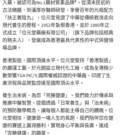
#
入藥，被認可為No.1藥材質素品牌
。從清末民初的
古法精髓，到潘厚存醫師研發、享譽百年的元祖配方
「扶正養陰丸」，位元堂見證了中藥從傳統救濟走向
現代養生的歷程。1952年紮根香港，並於 1980年正
式成立「位元堂藥廠有限公司」（旗下品牌包括經典
的珮夫人），發展成為香港最具代表性的中式保健領
導品牌。
香港製造，國際頂級水平。位元堂堅持「香港製造」
的嚴謹工藝，於元朗設立現代化工廠，成為全港極少
數榮獲TGA PIC/S 國際權威認證的中藥廠，印證了生
產流程與品質監控達至國際頂尖水平。
養生治未病，為您「完勝健康」。我們致力於傳承與
推廣中醫智慧，提倡透過「日常養生」與「治未病」
的預防醫學概念，讓每個人都能主導自己的體魄。位
元堂相信，健康是一場人生的長跑，我們陪伴您在健
康的賽道上贏得勝利，實現身心平衡與長壽，達成
「完勝健康」的願景。