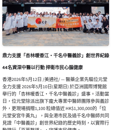
鼎力支援
「杏林暖香江・千名中醫義診」
創世界紀錄
44
名資深中醫以行動
捍衛市民心腦健康
香港
2026年5月12日
/美通社/ — 醫藥企業先驅位元堂
全力支援 2026年5月10日(星期日) 於亞洲國際博覽館
舉行的「杏林暖香江・千名中醫義診」盛事。活動當
日，位元堂除派出旗下龐大專業中醫師團隊參與義診
外，更現場捐贈1,100 粒總值近 HK$1,300,000的「位
元堂安宮牛黃丸」，與全港市民及過千名中醫師共同
見證「中醫義診」創世界紀錄的歷史時刻，以實際行