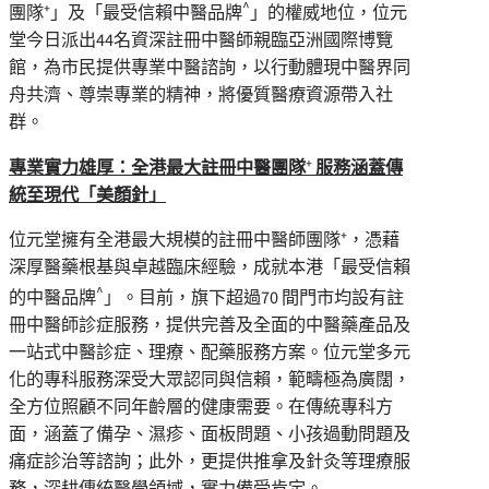
^
團隊⁺」及「最受信賴中醫品牌
」的權威地位，位元
堂今日派出44名資深註冊中醫師親臨亞洲國際博覽
館，為市民提供專業中醫諮詢，以行動體現中醫界同
舟共濟、尊崇專業的精神，將優質醫療資源帶入社
群。
專業實力雄厚：全港最大註冊中醫團隊
⁺
服務涵蓋傳
統至現代「美顏針」
位元堂擁有全港最大規模的註冊中醫師團隊⁺，憑藉
深厚醫藥根基與卓越臨床經驗，成就本港「最受信賴
^
的中醫品牌
」。目前，旗下超過70 間門市均設有註
冊中醫師診症服務，提供完善及全面的中醫藥產品及
一站式中醫診症、理療、配藥服務方案。位元堂多元
化的專科服務深受大眾認同與信賴，範疇極為廣闊，
全方位照顧不同年齡層的健康需要。在傳統專科方
面，涵蓋了備孕、濕疹、面板問題、小孩過動問題及
痛症診治等諮詢；此外，更提供推拿及針灸等理療服
務，深耕傳統醫學領域，實力備受肯定。