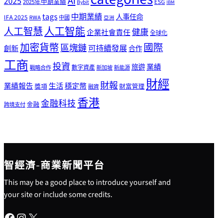
AI
2025
2025年中期業績
ESG
Bybit
IBM
tags
中期業績
人事任命
IFA 2025
RWA
中國
亞洲
人工智能
人工智慧
健康
企業社會責任
全球化
加密貨幣
國際
區塊鏈
可持續發展
創新
合作
工商
投資
業績
旅遊
戰略合作
數字資產
新加坡
新能源
財經
財報
生活
業績報告
穩定幣
獎項
財富管理
融資
香港
金融科技
金融
跨境支付
智經濟-商業新聞平台
This may be a good place to introduce yourself and
your site or include some credits.
Facebook
Instagram
X