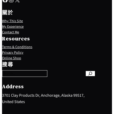
關於
Why This Site
My Experience
Contact Me
Resources
Terms & Conditions
Privacy Policy
S
Online Shop
e
搜尋
a
r
c
h
Address
3701 Clay Products Dr, Anchorage, Alaska 99517,
United States