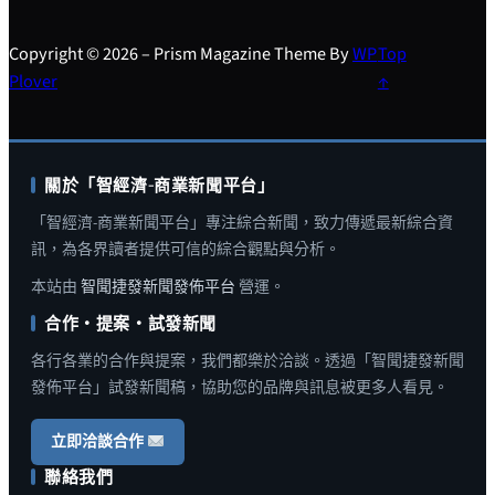
Copyright © 2026 – Prism Magazine Theme By
WP
Top
Plover
↑
關於「智經濟-商業新聞平台」
「智經濟-商業新聞平台」專注綜合新聞，致力傳遞最新綜合資
訊，為各界讀者提供可信的綜合觀點與分析。
本站由
智聞捷發新聞發佈平台
營運。
合作・提案・試發新聞
各行各業的合作與提案，我們都樂於洽談。透過「智聞捷發新聞
發佈平台」試發新聞稿，協助您的品牌與訊息被更多人看見。
立即洽談合作
聯絡我們