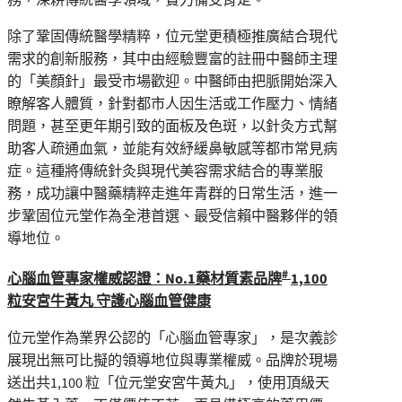
除了鞏固傳統醫學精粹，位元堂更積極推廣結合現代
需求的創新服務，其中由經驗豐富的註冊中醫師主理
的「美顏針」最受市場歡迎。中醫師由把脈開始深入
瞭解客人體質，針對都市人因生活或工作壓力、情緒
問題，甚至更年期引致的面板及色斑，以針灸方式幫
助客人疏通血氣，並能有效紓緩鼻敏感等都市常見病
症。這種將傳統針灸與現代美容需求結合的專業服
務，成功讓中醫藥精粹走進年青群的日常生活，進一
步鞏固位元堂作為全港首選、最受信賴中醫夥伴的領
導地位。
#
心腦血管專家權威認證：
No.1
藥材質素品牌
1,100
粒安宮牛黃丸 守護心腦血管健康
位元堂作為業界公認的「心腦血管專家」，是次義診
展現出無可比擬的領導地位與專業權威。品牌於現場
送出共1,100 粒「位元堂安宮牛黃丸」，使用頂級天