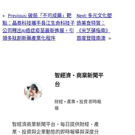
←
Previous:
破局「不可成藥」靶
Next:
多元文化塑
點：晶泰科技攜手長江生命科技子
造美食特質：
公司釋出AI癌症疫苗最新進展，引
《米芝蓮指南》
領多肽創新藥產業化程序
首度登陸南澳
→
智經濟・商業新聞平
台
財經 × 產業 × 投資 即時報
導
智經濟商業新聞平台，每日提供財經、產
業、投資與企業動態的即時報導與深度分