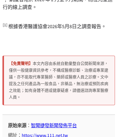
行的線上調查。
[1]
根據香港醫護協會2026年5月8日之調查報告。
【免責聲明】
本文內容由系統自動彙整自公開新聞來源，
僅供一般健康資訊參考，不構成醫療診斷、治療或專業建
議，亦不能取代專業醫師、藥師或醫療人員之診療。文中
提及之任何產品為一般食品，非藥品，無治療或預防疾病
之效能；如有身體不適或健康疑慮，請儘速諮詢專業醫療
人員。
原始來源
：
智聞捷發新聞發佈平台
網址：
https://www.111.net.tw