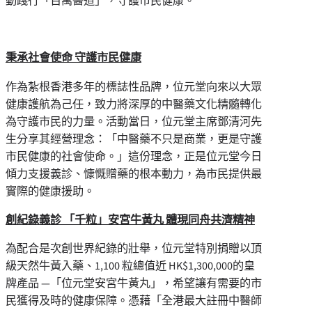
動踐行「百萬醫道」，守護市民健康。
秉承社會使命 守護市民健康
作為紮根香港多年的標誌性品牌，位元堂
向來
以大眾
健康護航為己任，致力將深厚的中醫藥文化精髓轉化
為守護市民的力量。活動當日，位元堂主席鄧清河先
生分享其經營理念：「中醫藥不只是商業，更是守護
市民健康的社會使命。」這份理念，正是位元堂今日
傾力支援義診、慷慨贈藥的根本動力，為市民提供最
實際的健康援助。
創紀錄義診 「千粒」安宮牛黃丸 體現同舟共濟精神
為配合是次創世界紀錄的壯舉，位元堂特別捐贈以頂
級天然牛黃入藥、1,100 粒總值近 HK$1,300,000的皇
牌產品 —「位元堂安宮牛黃丸」，希望讓有需要的市
民獲得及時的健康保障。憑藉「全港最大註冊中醫師