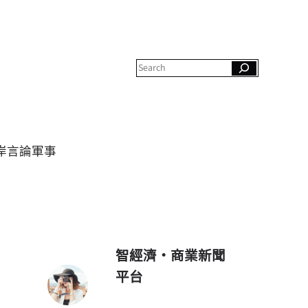
S
e
a
r
c
h
岸
言論
軍事
智經濟・商業新聞
平台