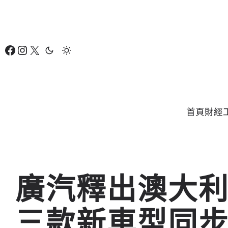
跳
至
主
Facebook
Instagram
X
要
內
容
首頁
財經
廣汽釋出澳大
三款新車型同