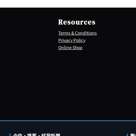
Resources
Terms & Conditions
Privacy Policy
Online Shop
合作・提案・試發新聞
聯