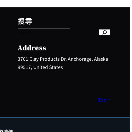
S
e
搜尋
a
r
c
h
Address
3701 Clay Products Dr, Anchorage, Alaska
99517, United States
Top ↑
絡我們