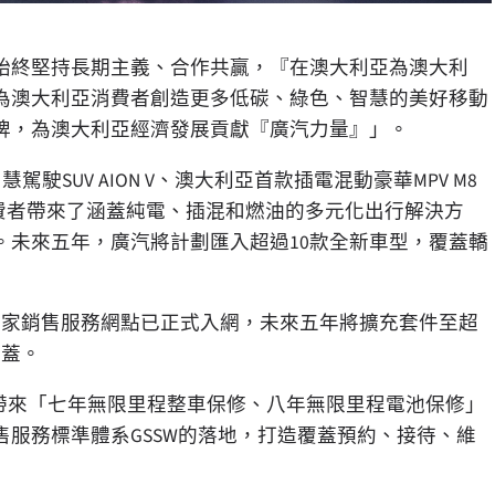
始終堅持長期主義、合作共贏，
『
在澳大利亞為澳大利
為澳大利亞消費者創造更多低碳、綠色、智慧的美好移動
牌，為澳大利亞經濟發展貢獻
『
廣汽力量
』」
。
智慧駕駛
SUV AION V
、澳大利亞首款插電混動豪華
MPV M8
費者帶來了涵蓋純電、插混和燃油的多元化出行解決方
。未來五年，廣汽將計劃匯入超過
10
款全新車型，覆蓋轎
9
家銷售服務網點已正式入網，未來五年將擴充套件至超
覆蓋。
帶來
「
七年無限里程整車保修、八年無限里程電池保修
」
售服務標準體系
GSSW
的落地，打造覆蓋預約、接待、維