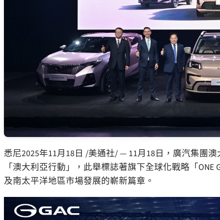
悉尼
2025年11月18日
/美通社/ —
11
月
18
日，廣汽集團澳
「
澳大利亞行動
」
，此舉標誌著旗下全球化戰略
「ONE G
及南太平洋地區市場發展的嶄新篇章。