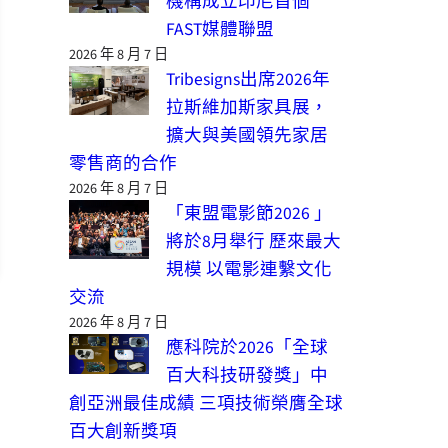
機構成立印尼首個
FAST媒體聯盟
2026 年 8 月 7 日
Tribesigns出席2026年
拉斯維加斯家具展，
擴大與美國領先家居
零售商的合作
2026 年 8 月 7 日
「東盟電影節2026 」
將於8月舉行 歷來最大
規模 以電影連繫文化
交流
2026 年 8 月 7 日
應科院於2026「全球
百大科技研發獎」中
創亞洲最佳成績 三項技術榮膺全球
百大創新獎項