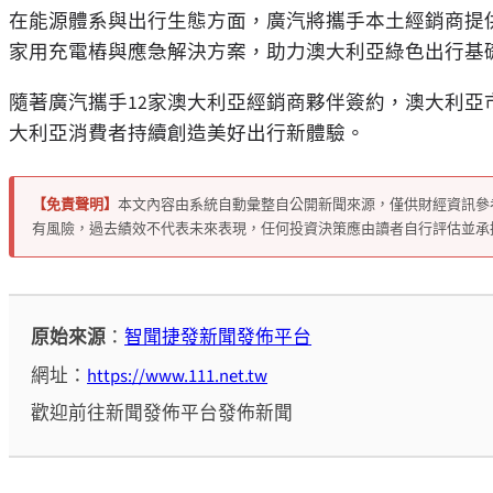
在能源體系與出行生態方面，廣汽將攜手本土經銷商提
家用充電樁與應急解決方案，助力澳大利亞綠色出行基
隨著廣汽攜手
12
家澳大利亞經銷商夥伴簽約，澳大利亞
大利亞消費者持續創造美好出行新體驗。
【免責聲明】
本文內容由系統自動彙整自公開新聞來源，僅供財經資訊參
有風險，過去績效不代表未來表現，任何投資決策應由讀者自行評估並承
原始來源
：
智聞捷發新聞發佈平台
網址：
https://www.111.net.tw
歡迎前往新聞發佈平台發佈新聞