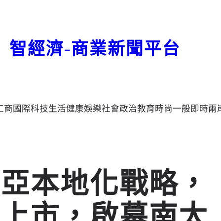
智經濟-商業新聞平台
工商
國際
科技
生活
健康
娛樂
社會
政治
教育
時尚
一般
即時
兩
利亞本地化戰略，
步上市，啟幕南太