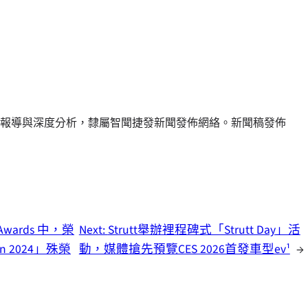
報導與深度分析，隸屬智聞捷發新聞發佈網絡。新聞稿發佈
wards 中，榮
Next:
Strutt舉辦裡程碑式「Strutt Day」活
tion 2024」殊榮
動，媒體搶先預覽CES 2026首發車型ev¹
→