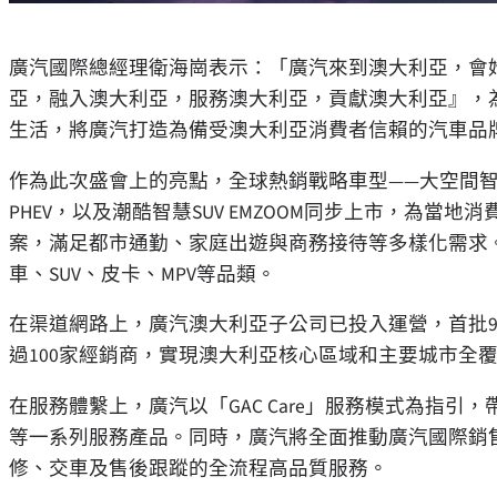
廣汽國際總經理衛海崗表示：
「
廣汽來到澳大利亞，會
亞，融入澳大利亞，服務澳大利亞，貢獻澳大利亞
』
，
生活，將廣汽打造為備受澳大利亞消費者信賴的汽車品
作為此次盛會上的亮點，全球熱銷戰略車型
——
大空間
PHEV
，以及潮酷智慧
SUV EMZOOM
同步上市，為當地消
案，滿足都市通勤、家庭出遊與商務接待等多樣化需求
車、
SUV
、皮卡、
MPV
等品類。
在渠道網路上，廣汽澳大利亞子公司已投入運營，首批
過
100
家經銷商，實現澳大利亞核心區域和主要城市全
在服務體繫上，廣汽以
「GAC Care」
服務模式為指引，
等一系列服務產品。同時，廣汽將全面推動廣汽國際銷
修、交車及售後跟蹤的全流程高品質服務。