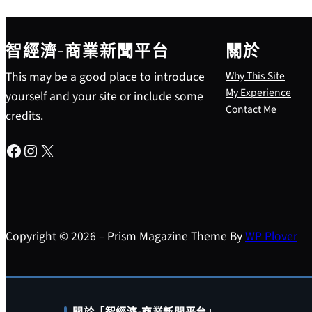
智經濟-商業新聞平台
關於
This may be a good place to introduce
Why This Site
My Experience
yourself and your site or include some
Contact Me
credits.
Facebook
Instagram
X
Copyright © 2026 – Prism Magazine Theme By
WP Plover
關於「智經濟-商業新聞平台」