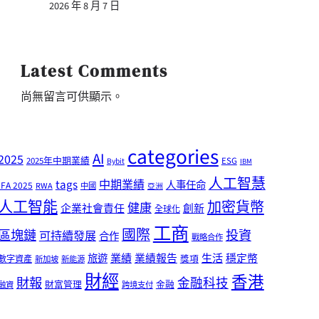
2026 年 8 月 7 日
Latest Comments
尚無留言可供顯示。
categories
AI
2025
2025年中期業績
ESG
Bybit
IBM
人工智慧
tags
中期業績
人事任命
IFA 2025
RWA
中國
亞洲
人工智能
加密貨幣
健康
企業社會責任
創新
全球化
工商
國際
區塊鏈
投資
可持續發展
合作
戰略合作
業績
生活
旅遊
業績報告
穩定幣
獎項
數字資產
新加坡
新能源
財經
香港
財報
金融科技
財富管理
金融
融資
跨境支付