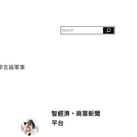
S
e
a
r
c
h
岸
言論
軍事
智經濟・商業新聞
平台