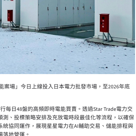
W儲能案場」今日上線投入日本電力批發市場，至2026年底
行每日48盤的高頻即時電能買賣。透過Star Trade電力交
預測、投標策略安排及充放電時段最佳化等流程，以確保
統協同運作，展現星星電力在AI輔助交易、儲能排程與
場落地營運。