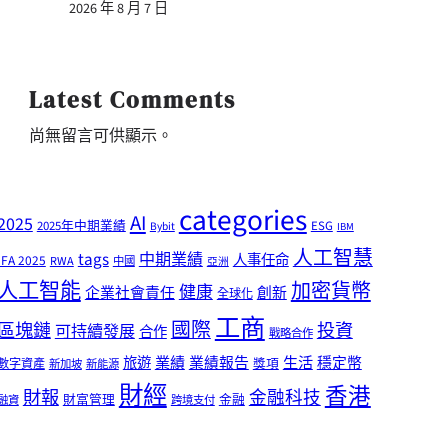
2026 年 8 月 7 日
Latest Comments
尚無留言可供顯示。
categories
AI
2025
2025年中期業績
ESG
Bybit
IBM
人工智慧
tags
中期業績
人事任命
IFA 2025
RWA
中國
亞洲
人工智能
加密貨幣
健康
企業社會責任
創新
全球化
工商
國際
區塊鏈
投資
可持續發展
合作
戰略合作
業績
生活
旅遊
業績報告
穩定幣
獎項
數字資產
新加坡
新能源
財經
香港
財報
金融科技
財富管理
金融
融資
跨境支付