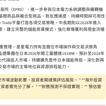
力交易所（EPRX），進一步參與日本電力系統調整與備轉機
項基礎商品與複合型商品，對反應速度、持續時間與可用性
Trade平臺打造各項交易策略。中長期則以2028年進入
源，建立完整的儲能商業模式，強化案場獲利與現金流穩
負責資產管理，星星電力持有並擔任市場操作與交易決策角
團在日本2026年開工量體達191MW，預計至2028年
力代操投入市場，持續擴充套件日本儲能佈局，深化對再
交易市場的主導地位與資源排程能力。
收受市場波動影響，投資者需謹慎評估風險。 * **海外投資
者需充分了解。 * **財務預測不保證實現：** 預估營