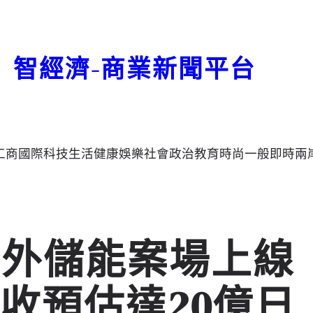
智經濟-商業新聞平台
工商
國際
科技
生活
健康
娛樂
社會
政治
教育
時尚
一般
即時
兩
海外儲能案場上線
收預估達20億日