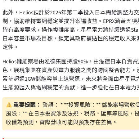
此外，Helios預計於2026年第二季投入日本需給調整
制，協助維持電網穩定並提升案場收益。EPRX涵蓋五
皆有高度要求，操作複雜度高，星星電力將持續透過Star 
日本容量市場為目標，鎖定具政府補貼性的穩定收入來
定性。
Helios儲能案場由泓德集團持股90%，由泓德日本
色，展現集團在資產與電力服務之間的跨國整合能力。泓德集
累計超過1GW儲能容量上線營運，未來將全面由星星電
生能源匯入與電網穩定的貢獻，進一步強化在日本電力
重要提醒：
警語： * **投資風險：** 儲能案場營
風險：** 在日本投資涉及法規、稅務、匯率等風險，投資
收僅為預測，實際營收可能與預期存在差異。