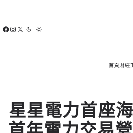
跳
至
主
Facebook
Instagram
X
要
內
容
首頁
財經
星星電力首座
首年電力交易營