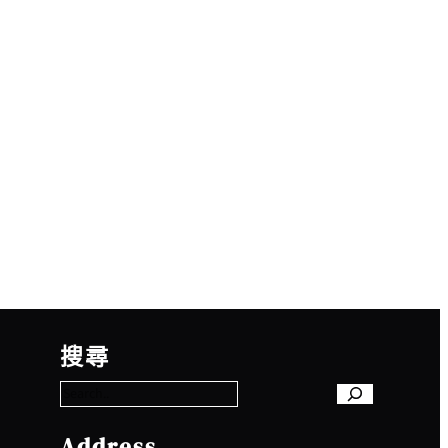
S
e
搜尋
a
r
c
h
Address