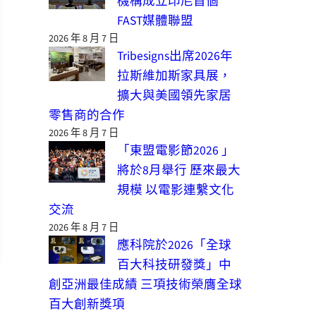
機構成立印尼首個
FAST媒體聯盟
2026 年 8 月 7 日
Tribesigns出席2026年
拉斯維加斯家具展，
擴大與美國領先家居
零售商的合作
2026 年 8 月 7 日
「東盟電影節2026 」
將於8月舉行 歷來最大
規模 以電影連繫文化
交流
2026 年 8 月 7 日
應科院於2026「全球
百大科技研發獎」中
創亞洲最佳成績 三項技術榮膺全球
百大創新獎項