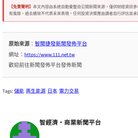
【免責聲明】
本文內容由系統自動彙整自公開新聞來源，僅供財經資訊參
有風險，過去績效不代表未來表現，任何投資決策應由讀者自行評估並承
原始來源
：
智聞捷發新聞發佈平台
網址：
https://www.111.net.tw
歡迎前往新聞發佈平台發佈新聞
Tags:
儲能
再生能源
日本
電力交易
智經濟・商業新聞平台