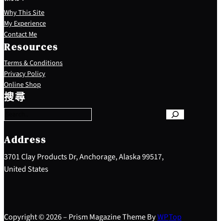
Why This Site
My Experience
Contact Me
Resources
Terms & Conditions
Privacy Policy
S
Online Shop
e
搜尋
a
r
c
h
Address
3701 Clay Products Dr, Anchorage, Alaska 99517,
United States
Copyright © 2026 – Prism Magazine Theme By
WP
Top