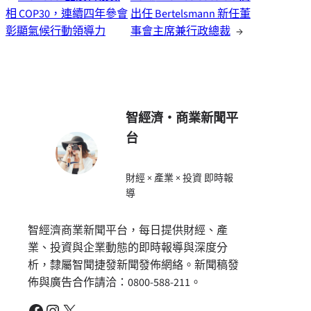
相 COP30，連續四年參會
出任 Bertelsmann 新任董
彰顯氣候行動領導力
事會主席兼行政總裁
→
智經濟・商業新聞平
台
財經 × 產業 × 投資 即時報
導
智經濟商業新聞平台，每日提供財經、產
業、投資與企業動態的即時報導與深度分
析，隸屬智聞捷發新聞發佈網絡。新聞稿發
佈與廣告合作請洽：0800-588-211。
Facebook
Instagram
X