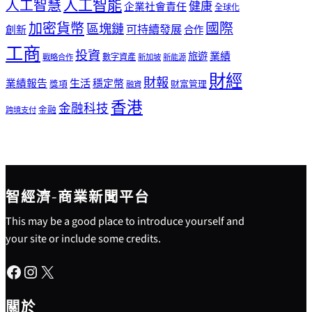
人工智能
人工智慧
健康
企業社會責任
全球化
加密貨幣
國際
區塊鏈
可持續發展
創新
合作
工商
投資
業績
旅遊
戰略合作
數字資產
新加坡
新能源
財經
財報
生活
業績報告
穩定幣
獎項
財富管理
融資
香港
金融科技
金融
跨境支付
智經濟-商業新聞平台
This may be a good place to introduce yourself and
your site or include some credits.
Facebook
Instagram
X
關於