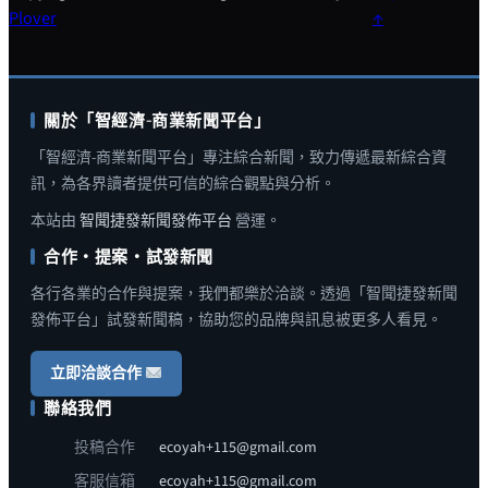
Plover
↑
關於「智經濟-商業新聞平台」
「智經濟-商業新聞平台」專注綜合新聞，致力傳遞最新綜合資
訊，為各界讀者提供可信的綜合觀點與分析。
本站由
智聞捷發新聞發佈平台
營運。
合作・提案・試發新聞
各行各業的合作與提案，我們都樂於洽談。透過「智聞捷發新聞
發佈平台」試發新聞稿，協助您的品牌與訊息被更多人看見。
立即洽談合作
聯絡我們
投稿合作
ecoyah+115@gmail.com
客服信箱
ecoyah+115@gmail.com