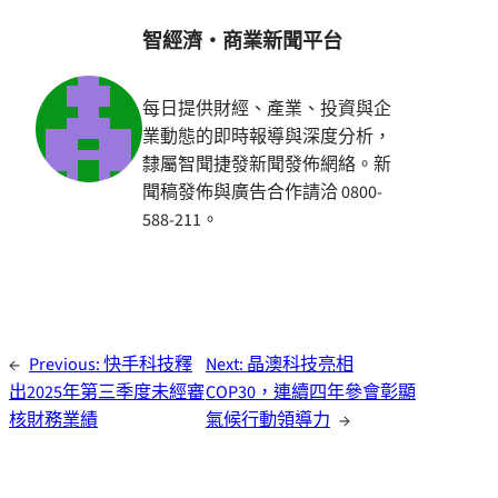
智經濟・商業新聞平台
每日提供財經、產業、投資與企
業動態的即時報導與深度分析，
隸屬智聞捷發新聞發佈網絡。新
聞稿發佈與廣告合作請洽 0800-
588-211。
←
Previous:
快手科技釋
Next:
晶澳科技亮相
出2025年第三季度未經審
COP30，連續四年參會彰顯
核財務業績
氣候行動領導力
→