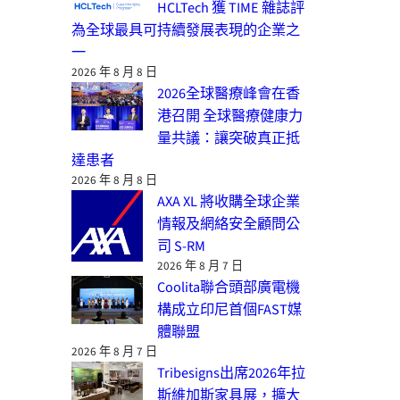
HCLTech 獲 TIME 雜誌評
為全球最具可持續發展表現的企業之
一
2026 年 8 月 8 日
2026全球醫療峰會在香
港召開 全球醫療健康力
量共議：讓突破真正抵
達患者
2026 年 8 月 8 日
AXA XL 將收購全球企業
情報及網絡安全顧問公
司 S-RM
2026 年 8 月 7 日
Coolita聯合頭部廣電機
構成立印尼首個FAST媒
體聯盟
2026 年 8 月 7 日
Tribesigns出席2026年拉
斯維加斯家具展，擴大