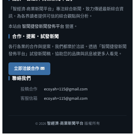
「智經濟-商業新聞平台」專注綜合新聞，致力傳遞最新綜合資
訊，為各界讀者提供可信的綜合觀點與分析。
本站由
智聞捷發新聞發佈平台
營運。
合作・提案・試發新聞
各行各業的合作與提案，我們都樂於洽談。透過「智聞捷發新聞
發佈平台」試發新聞稿，協助您的品牌與訊息被更多人看見。
立即洽談合作
聯絡我們
投稿合作
ecoyah+115@gmail.com
客服信箱
ecoyah+115@gmail.com
© 2026
智經濟-商業新聞平台
版權所有