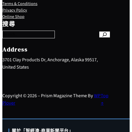
Terms & Conditions
Privacy Policy
S
Online Shop
e
搜尋
a
r
c
h
Address
3701 Clay Products Dr, Anchorage, Alaska 99517,
United States
Copyright © 2026 – Prism Magazine Theme By
WP
Top
Plover
↑
關於「智經濟-商業新聞平台」