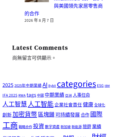
與美國領先家居零售商
的合作
2026 年 8 月 7 日
Latest Comments
尚無留言可供顯示。
categories
AI
2025
2025年中期業績
ESG
Bybit
IBM
tags
中期業績
人事任命
IFA 2025
RWA
中國
亞洲
人工智能
人工智慧
健康
企業社會責任
全球化
加密貨幣
國際
區塊鏈
可持續發展
創新
合作
工商
投資
業績
旅遊
戰略合作
數字資產
新加坡
新能源