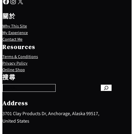
Facebook
Instagram
X
關於
Why This Site
My Experience
Contact Me
Resources
Terms & Conditions
Privacy Policy
S
Online Shop
e
搜尋
a
r
c
h
Address
3701 Clay Products Dr, Anchorage, Alaska 99517,
United States