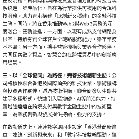
在反洗錢、資料隱私與跨境資金管理方面的科技合規
系統進一步產品化，旨在為行業提供可複用的合規科
技服務，助力香港構建「既創新又穩健」的金融科技
生態。同時，將在香港推動Web 2與Web 3業務的深
度融合、雙軌並進：一方面，以現有成熟支付網路為
根基，持續夯實全球客戶全鏈路服務能力，築牢業務
基本盤；另一方面，攜手監管機構與業界合作夥伴，
共同探索數字資產、智慧合約在跨境貿易中的創新應
用場景。
三、以「全球協同」為路徑，完善技術創新生態：
公
司將積極聯合香港及國際頂尖的科技企業、學術機構
與投資合作夥伴，透過技術併購、聯合研發與生態共
建等多種形式，快速引入區塊鏈、AI等前沿能力，持
續增強連連在跨境支付與數字金融生態中的技術壁
壘，為業務創新與發展提供持續、強力的支撐。
在啟動儀式上，連連數字還同步設定「香港營商新篇
章：連線、創新與未來」和「數字科技雙輪驅動，攜