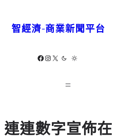
跳
至
主
智經濟-商業新聞平台
要
內
容
Facebook
Instagram
X
連連數字宣佈在