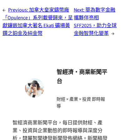
←
Previous:
加拿大皇家鑄幣廠
Next:
華為數字金融
「Opulence」系列載譽歸來，呈
攜夥伴亮相
獻鑲嵌加拿大著名 Ekati 礦場黃
SFF2025，助力全球
鑽之鉑金及純金幣
金融智慧化變革
→
智經濟・商業新聞平
台
財經 × 產業 × 投資 即時報
導
智經濟商業新聞平台，每日提供財經、產
業、投資與企業動態的即時報導與深度分
析，隸屬智聞捷發新聞發佈網絡。新聞稿發