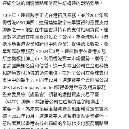
連線全球的關鍵節點和業務生態構建的戰略要地。
2016年，連連數字正式在港拓展業務，並於2017年獲
得香港MSO牌照，這是連連數字較早獲得的重要支付
牌照之一。依託在中國香港持有的支付相關資質，連
連數字透過在中國香港設立子公司，為全球客戶（包
括本地香港企業和跨境中國企業）提供跨境收款、收
單和匯款等服務。2024年3月，連連數字在香港交易
所主機板掛牌上市，利用香港資本市場優勢，獲得了
更高國際知名度和信譽，進一步鞏固公司在金融科技
和跨境支付領域的領先地位，提升了公司在全球支付
市場中的競爭力。同年12月，連連數字全資附屬公司
DFX Labs Company Limited獲得香港證券及期貨事務
監察委員會（證監會）頒發的虛擬資產交易平臺
（VATP）牌照，標誌著公司在虛擬資產領域邁出了
重要一步，為未來拓展虛擬資產金融服務奠定堅實基
礎。2025年10月，連連數字入選香港重點企業夥伴，
意味著其以香港為核心樞紐的全球化支付服務網路與