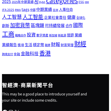
categories
AI
2025
2025年中期業績
ESG
Bybit
IBM
tags
中期業績
人事任命
IFA 2025
RWA
中國
亞洲
人工智能
人工智慧
健康
企業社會責任
全球化
加密貨幣
國際
區塊鏈
可持續發展
創新
合作
工商
投資
業績
旅遊
戰略合作
數字資產
新加坡
新能源
財經
財報
生活
業績報告
穩定幣
獎項
財富管理
融資
香港
金融科技
金融
跨境支付
智經濟-商業新聞平台
This may be a good place to introduce yourself and
your site or include some credits.