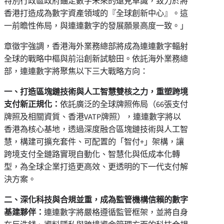
特別行政區政府錨定數字未來的遠見卓識，致力於將
香港打造成為數字資產領域的『全球創新中心』。這
一前瞻性佈局，與連連數字的發展願景高度一致。」
章徵宇強調，香港海外業務總部將成為連連數字輻射
全球的戰略中樞與前沿創新試驗田。依託海外業務總
部，連連數字將聚焦以下三大戰略方向：
一、打造區塊鏈技術與人工智慧雙核之力，重塑跨境
支付新正規化：
依託廣泛的全球牌照佈局（66張支付
牌照及相關資質、香港VATP牌照），連連數字將以
香港為核心基地，透過深度融合區塊鏈技術與人工智
慧，構建可擴充套件、可配置的「智付+」架構，讓
跨境支付全鏈路實現自動化、智慧化與低成本化轉
型，為全球企業打造更高效、更透明的下一代支付解
決方案。
二、深化科技與合規並重，成為監管機構信賴的數字
基建夥伴：
連連數字將嚴格遵循監管框架，並將自身