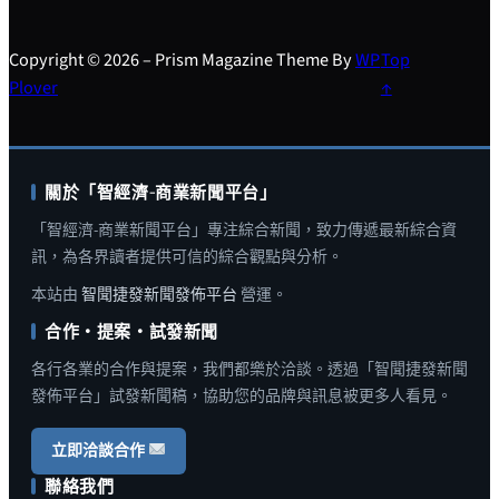
Copyright © 2026 – Prism Magazine Theme By
WP
Top
Plover
↑
關於「智經濟-商業新聞平台」
「智經濟-商業新聞平台」專注綜合新聞，致力傳遞最新綜合資
訊，為各界讀者提供可信的綜合觀點與分析。
本站由
智聞捷發新聞發佈平台
營運。
合作・提案・試發新聞
各行各業的合作與提案，我們都樂於洽談。透過「智聞捷發新聞
發佈平台」試發新聞稿，協助您的品牌與訊息被更多人看見。
立即洽談合作
聯絡我們