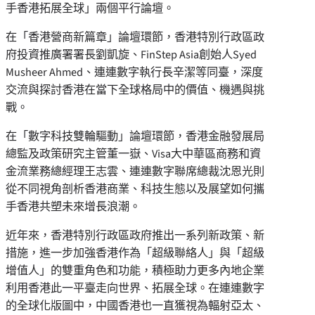
手香港拓展全球」兩個平行論壇。
在「香港營商新篇章」論壇環節，香港特別行政區政
府投資推廣署署長劉凱旋、FinStep Asia創始人Syed
Musheer Ahmed、連連數字執行長辛潔等同臺，深度
交流與探討香港在當下全球格局中的價值、機遇與挑
戰。
在「數字科技雙輪驅動」論壇環節，香港金融發展局
總監及政策研究主管董一嶽、Visa大中華區商務和資
金流業務總經理王志雲、連連數字聯席總裁沈恩光則
從不同視角剖析香港商業、科技生態以及展望如何攜
手香港共塑未來增長浪潮。
近年來，香港特別行政區政府推出一系列新政策、新
措施，進一步加強香港作為「超級聯絡人」與「超級
增值人」的雙重角色和功能，積極助力更多內地企業
利用香港此一平臺走向世界、拓展全球。在連連數字
的全球化版圖中，中國香港也一直獲視為輻射亞太、