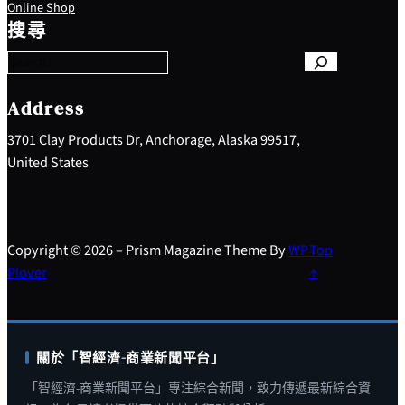
S
Online Shop
e
搜尋
a
r
c
h
Address
3701 Clay Products Dr, Anchorage, Alaska 99517,
United States
Copyright © 2026 – Prism Magazine Theme By
WP
Top
Plover
↑
關於「智經濟-商業新聞平台」
「智經濟-商業新聞平台」專注綜合新聞，致力傳遞最新綜合資