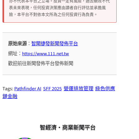
亦不代表本平台之立場。投資一定有風險，過去績效不代
表未來表現，任何投資決策應由讀者自行評估並承擔風
險，本平台不對依本文所為之任何投資行為負責。
原始來源
：
智聞捷發新聞發佈平台
網址：
https://www.111.net.tw
歡迎前往新聞發佈平台發佈新聞
Tags:
Pathfinder AI
SFF 2025
營運排放管理
綠色供應
鏈金融
智經濟・商業新聞平台