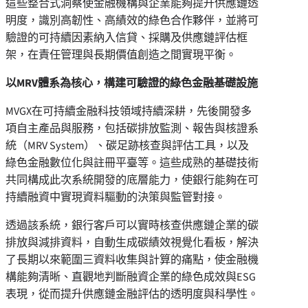
這些整合式洞察使金融機構與企業能夠提升供應鏈透
明度，識別高韌性、高績效的綠色合作夥伴，並將可
驗證的可持續因素納入信貸、採購及供應鏈評估框
架，在責任管理與長期價值創造之間實現平衡。
以MRV體系為核心，構建可驗證的綠色金融基礎設施
MVGX在可持續金融科技領域持續深耕，先後開發多
項自主產品與服務，包括碳排放監測、報告與核證系
統（MRV System）、碳足跡核查與評估工具，以及
綠色金融數位化與註冊平臺等。這些成熟的基礎技術
共同構成此次系統開發的底層能力，使銀行能夠在可
持續融資中實現資料驅動的決策與監管對接。
透過該系統，銀行客戶可以實時核查供應鏈企業的碳
排放與減排資料，自動生成碳績效視覺化看板，解決
了長期以來範圍三資料收集與計算的痛點，使金融機
構能夠清晰、直觀地判斷融資企業的綠色成效與ESG
表現，從而提升供應鏈金融評估的透明度與科學性。