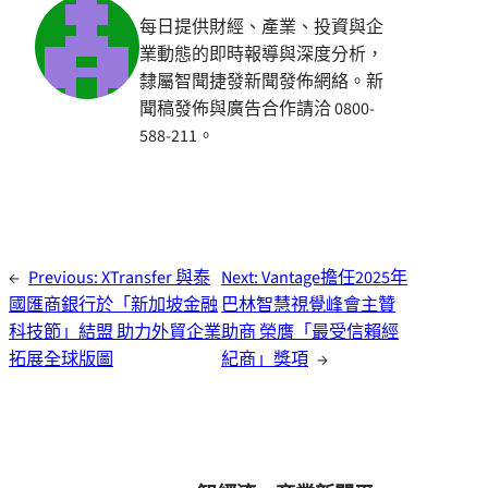
每日提供財經、產業、投資與企
業動態的即時報導與深度分析，
隸屬智聞捷發新聞發佈網絡。新
聞稿發佈與廣告合作請洽 0800-
588-211。
←
Previous:
XTransfer 與泰
Next:
Vantage擔任2025年
國匯商銀行於「新加坡金融
巴林智慧視覺峰會主贊
科技節」結盟 助力外貿企業
助商 榮膺「最受信賴經
拓展全球版圖
紀商」獎項
→