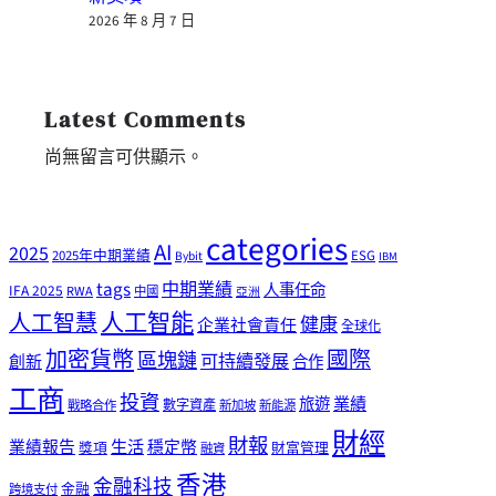
2026 年 8 月 7 日
Latest Comments
尚無留言可供顯示。
categories
AI
2025
2025年中期業績
ESG
Bybit
IBM
tags
中期業績
人事任命
IFA 2025
RWA
中國
亞洲
人工智能
人工智慧
健康
企業社會責任
全球化
加密貨幣
國際
區塊鏈
可持續發展
創新
合作
工商
投資
業績
旅遊
戰略合作
數字資產
新加坡
新能源
財經
財報
生活
業績報告
穩定幣
獎項
財富管理
融資
香港
金融科技
金融
跨境支付