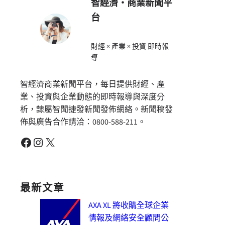
智經濟・商業新聞平
台
財經 × 產業 × 投資 即時報
導
智經濟商業新聞平台，每日提供財經、產
業、投資與企業動態的即時報導與深度分
析，隸屬智聞捷發新聞發佈網絡。新聞稿發
佈與廣告合作請洽：0800-588-211。
Facebook
Instagram
X
最新文章
AXA XL 將收購全球企業
情報及網絡安全顧問公