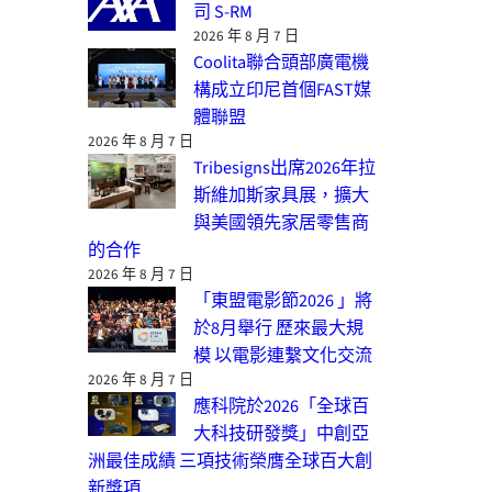
司 S-RM
2026 年 8 月 7 日
Coolita聯合頭部廣電機
構成立印尼首個FAST媒
體聯盟
2026 年 8 月 7 日
Tribesigns出席2026年拉
斯維加斯家具展，擴大
與美國領先家居零售商
的合作
2026 年 8 月 7 日
「東盟電影節2026 」將
於8月舉行 歷來最大規
模 以電影連繫文化交流
2026 年 8 月 7 日
應科院於2026「全球百
大科技研發獎」中創亞
洲最佳成績 三項技術榮膺全球百大創
新獎項