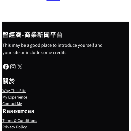
智經濟-商業新聞平台
This may be a good place to introduce yourself and
your site or include some credits.
Facebook
Instagram
X
關於
Why This Site
My Experience
Contact Me
Resources
Terms & Conditions
Privacy Policy