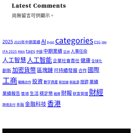
Latest Comments
尚無留言可供顯示。
categories
AI
2025
2025年中期業績
ESG
Bybit
IBM
tags
中期業績
人事任命
IFA 2025
RWA
中國
亞洲
人工智能
人工智慧
健康
企業社會責任
全球化
加密貨幣
國際
區塊鏈
可持續發展
創新
合作
工商
投資
業績
旅遊
戰略合作
數字資產
新加坡
新能源
財經
財報
生活
業績報告
穩定幣
獎項
財富管理
融資
香港
金融科技
金融
跨境支付