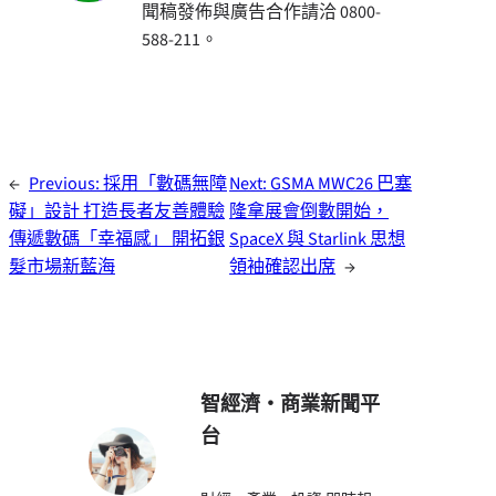
聞稿發佈與廣告合作請洽 0800-
588-211。
←
Previous:
採用「數碼無障
Next:
GSMA MWC26 巴塞
礙」設計 打造長者友善體驗
隆拿展會倒數開始，
傳遞數碼「幸福感」 開拓銀
SpaceX 與 Starlink 思想
髮市場新藍海
領袖確認出席
→
智經濟・商業新聞平
台