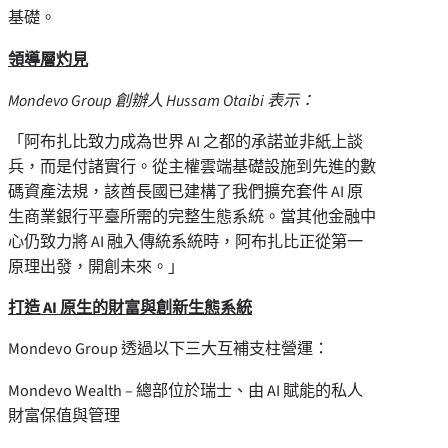
基礎。
領導層灼見
Mondevo Group 創辦人
Hussam Otaibi
表示：
「阿布扎比致力成為世界 AI 之都的承諾並非紙上談
兵，而是付諸實行。從主權雲端基礎設施到先進的數
碼資產法規，該酋長國已建構了我們擴充套件 AI 原
生商業銀行平臺所需的完整生態系統。當其他金融中
心仍致力將 AI 融入傳統系統時，阿布扎比正從第一
原理出發，開創未來。」
打造 AI 原生的財富與創新生態系統
Mondevo Group 透過以下三大互補支柱營運：
Mondevo Wealth – 總部位於瑞士、由 AI 賦能的私人
財富保值與管理