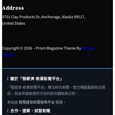
h
Address
3701 Clay Products Dr, Anchorage, Alaska 99517,
United States
Copyright © 2026 – Prism Magazine Theme By
WP
Top
Plover
↑
關於「智經濟-商業新聞平台」
「智經濟-商業新聞平台」專注綜合新聞，致力傳遞最新綜合資
訊，為各界讀者提供可信的綜合觀點與分析。
本站由
智聞捷發新聞發佈平台
營運。
合作・提案・試發新聞