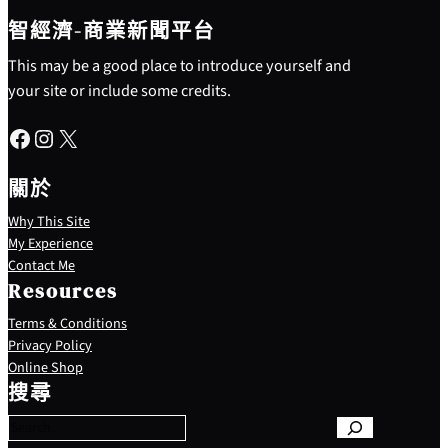
智經濟-商業新聞平台
This may be a good place to introduce yourself and
your site or include some credits.
Facebook
Instagram
X
關於
Why This Site
My Experience
Contact Me
Resources
Terms & Conditions
Privacy Policy
S
Online Shop
e
搜尋
a
r
c