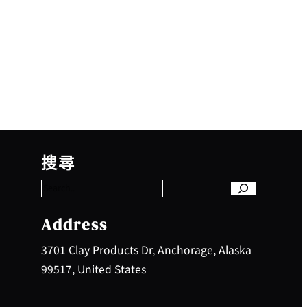
S
e
搜尋
a
r
c
h
Address
3701 Clay Products Dr, Anchorage, Alaska
99517, United States