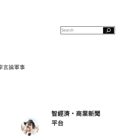
S
e
a
r
c
h
岸
言論
軍事
智經濟・商業新聞
平台