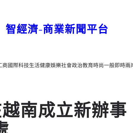
智經濟-商業新聞平台
工商
國際
科技
生活
健康
娛樂
社會
政治
教育
時尚
一般
即時
兩
gy 在越南成立新辦事
處