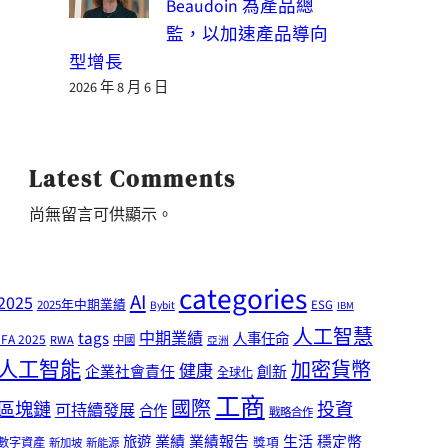
Beaudoin 為產品總
監，以加速產品導向
型增長
2026 年 8 月 6 日
Latest Comments
尚無留言可供顯示。
categories
AI
2025
2025年中期業績
ESG
Bybit
IBM
人工智慧
tags
中期業績
人事任命
IFA 2025
RWA
中國
亞洲
人工智能
加密貨幣
健康
企業社會責任
創新
全球化
工商
國際
區塊鏈
投資
可持續發展
合作
戰略合作
業績
生活
旅遊
業績報告
穩定幣
獎項
數字資產
新加坡
新能源