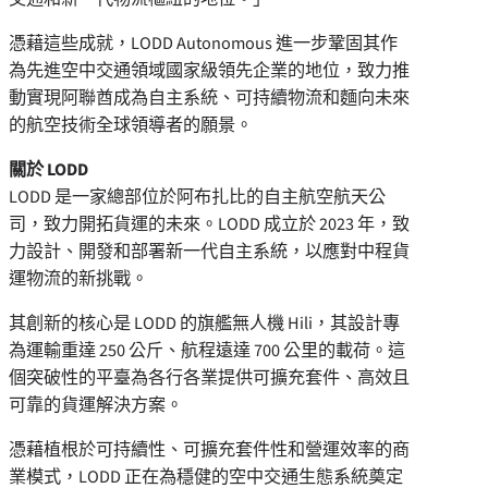
憑藉這些成就，LODD Autonomous 進一步鞏固其作
為先進空中交通領域國家級領先企業的地位，致力推
動實現阿聯酋成為自主系統、可持續物流和麵向未來
的航空技術全球領導者的願景。
關於 LODD
LODD 是一家總部位於阿布扎比的自主航空航天公
司，致力開拓貨運的未來。LODD 成立於 2023 年，致
力設計、開發和部署新一代自主系統，以應對中程貨
運物流的新挑戰。
其創新的核心是 LODD 的旗艦無人機 Hili，其設計專
為運輸重達 250 公斤、航程遠達 700 公里的載荷。這
個突破性的平臺為各行各業提供可擴充套件、高效且
可靠的貨運解決方案。
憑藉植根於可持續性、可擴充套件性和營運效率的商
業模式，LODD 正在為穩健的空中交通生態系統奠定