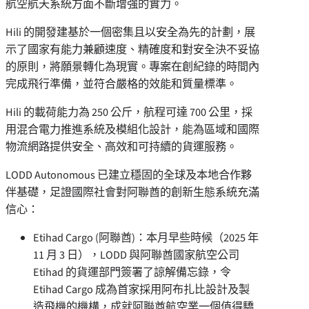
航空航天系統方面不斷增強的實力。
Hili 的開發建基於一個密集且以安全為先的計劃，展
示了國家有能力兼顧速度、精確度和對安全決不妥協
的原則，將願景轉化為現實。專案在創紀錄的時間內
完成飛行準備，並符合嚴格的效能和質量標準。
Hili 的載荷能力為 250 公斤，航程可達 700 公里，採
用混合電力推進系統及模組化設計，能為區域和國際
物流網路提供安全、高效和可持續的貨運服務。
LODD Autonomous 已建立穩固的全球及本地合作夥
伴基礎，足證國際社會對阿聯酋的創新生態系統充滿
信心：
Etihad Cargo
(阿聯酋)：本月早些時候（2025 年
11 月 3 日），LODD 與阿聯酋國家航空公司
Etihad 的貨運部門簽署了諒解備忘錄，令
Etihad Cargo
成為首家採用阿布扎比設計及製
造飛機的機構，成就阿聯酋航空業一個值得驕