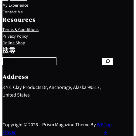
My Experience
Contact Me
Resources
Terms & Conditions
Privacy Policy
S
Online Shop
e
搜尋
a
r
c
h
Address
3701 Clay Products Dr, Anchorage, Alaska 99517,
United States
Copyright © 2026 – Prism Magazine Theme By
WP
Top
Plover
↑