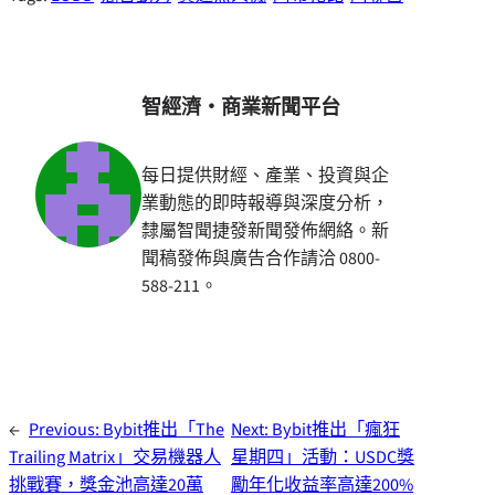
智經濟・商業新聞平台
每日提供財經、產業、投資與企
業動態的即時報導與深度分析，
隸屬智聞捷發新聞發佈網絡。新
聞稿發佈與廣告合作請洽 0800-
588-211。
←
Previous:
Bybit推出「The
Next:
Bybit推出「瘋狂
Trailing Matrix」交易機器人
星期四」活動：USDC獎
挑戰賽，獎金池高達20萬
勵年化收益率高達200%