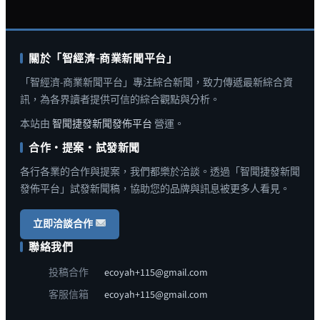
關於「智經濟-商業新聞平台」
「智經濟-商業新聞平台」專注綜合新聞，致力傳遞最新綜合資
訊，為各界讀者提供可信的綜合觀點與分析。
本站由
智聞捷發新聞發佈平台
營運。
合作・提案・試發新聞
各行各業的合作與提案，我們都樂於洽談。透過「智聞捷發新聞
發佈平台」試發新聞稿，協助您的品牌與訊息被更多人看見。
立即洽談合作
聯絡我們
投稿合作
ecoyah+115@gmail.com
客服信箱
ecoyah+115@gmail.com