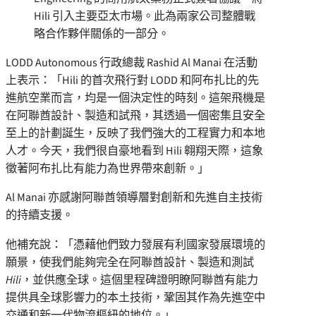
Hili 引入主要亞太市場。此為兩家公司整體戰
略合作夥伴關係的一部分。
LODD Autonomous 行政總裁
Rashid Al Manai
在活動
上表示：「Hili 的首次飛行對 LODD 和阿布扎比的先
進航空業而言，均是一個決定性的時刻。這架飛機是
在阿聯酋設計、製造和試飛，其透過一個密集且安全
至上的計劃誕生，反映了我們強大的工程實力和本地
人才。今天，我們很自豪地看到 Hili 翱翔天際，這象
徵著阿布扎比有能力為世界帶來創新。」
Al Manai
亦感謝阿聯酋領導層對創新和先進自主技術
的持續支援。
他補充說：「憑藉他們致力發展有利國家發展環境的
願景，使我們能夠完全在阿聯酋設計、製造和測試
Hili
，並供應全球。這個里程碑證明瞭阿聯酋有能力
提供具全球影響力的本土技術，鞏固其作為先進空中
交通和新一代物流樞紐的地位。」