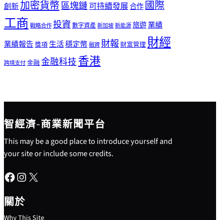
加密貨幣
國際
區塊鏈
可持續發展
創新
合作
工商
投資
業績
旅遊
戰略合作
數字資產
新加坡
新能源
財經
財報
生活
業績報告
穩定幣
獎項
財富管理
融資
香港
金融科技
金融
跨境支付
智經濟-商業新聞平台
This may be a good place to introduce yourself and
your site or include some credits.
Facebook
Instagram
X
關於
Why This Site