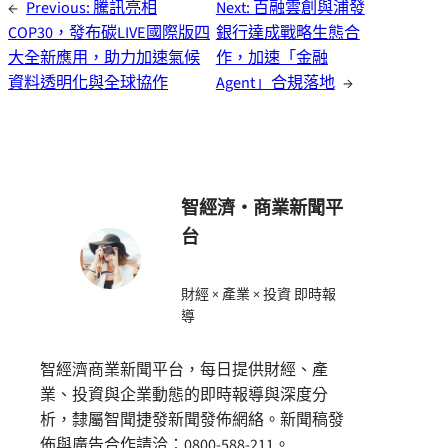
←
Previous:
騰訊亮相
Next:
百融雲創與浦發
COP30，發布碳LIVE國際版四
銀行達成戰略生態合
大全新應用，助力加速氣候
作，加速「金融
資料透明化與全球協作
Agent」合規落地
→
智經濟・商業新聞平
台
財經 × 產業 × 投資 即時報
導
智經濟商業新聞平台，每日提供財經、產
業、投資與企業動態的即時報導與深度分
析，隸屬智聞捷發新聞發佈網絡。新聞稿發
佈與廣告合作請洽：0800-588-211。