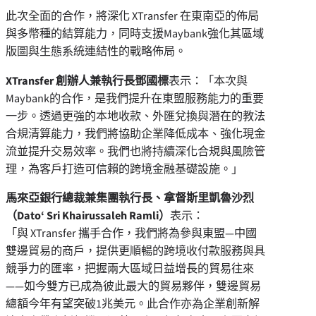
此次全面的合作，將深化 XTransfer 在東南亞的佈局
與多幣種的結算能力，同時支援Maybank強化其區域
版圖與生態系統連結性的戰略佈局。
XTransfer
創辦人兼執行長鄧國標
表示：「本次與
Maybank的合作，是我們提升在東盟服務能力的重要
一步。透過更強的本地收款、外匯兌換與潛在的教法
合規清算能力，我們將協助企業降低成本、強化現金
流並提升交易效率。我們也將持續深化合規與風險管
理，為客戶打造可信賴的跨境金融基礎設施。」
馬來亞銀行總裁兼集團執行長、拿督斯里凱魯沙烈
（
Dato
‘
Sri Khairussaleh Ramli）
表示：
「與 XTransfer 攜手合作，我們將為參與東盟—中國
雙邊貿易的商戶，提供更順暢的跨境收付款服務與具
競爭力的匯率，把握兩大區域日益增長的貿易往來
——如今雙方已成為彼此最大的貿易夥伴，雙邊貿易
總額今年有望突破1兆美元。此合作亦為企業創新解