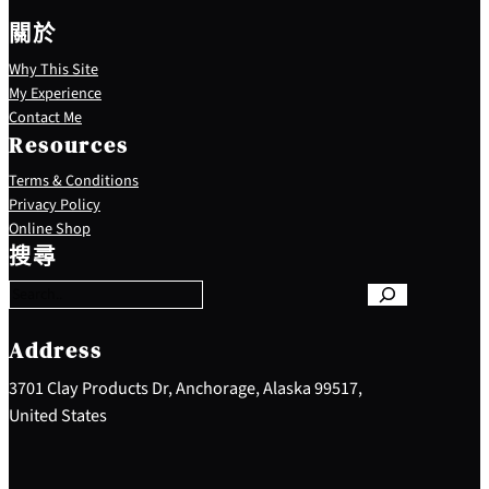
關於
Why This Site
My Experience
Contact Me
Resources
Terms & Conditions
Privacy Policy
S
Online Shop
e
搜尋
a
r
c
h
Address
3701 Clay Products Dr, Anchorage, Alaska 99517,
United States