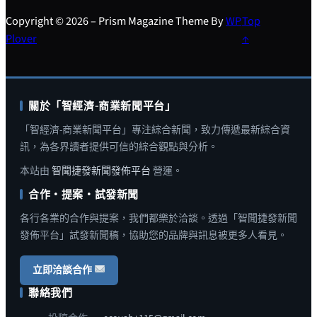
Copyright © 2026 – Prism Magazine Theme By
WP
Top
Plover
↑
關於「智經濟-商業新聞平台」
「智經濟-商業新聞平台」專注綜合新聞，致力傳遞最新綜合資
訊，為各界讀者提供可信的綜合觀點與分析。
本站由
智聞捷發新聞發佈平台
營運。
合作・提案・試發新聞
各行各業的合作與提案，我們都樂於洽談。透過「智聞捷發新聞
發佈平台」試發新聞稿，協助您的品牌與訊息被更多人看見。
立即洽談合作
聯絡我們