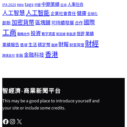
tags
中期業績
人事任命
IFA 2025
RWA
中國
亞洲
人工智能
人工智慧
健康
企業社會責任
全球化
加密貨幣
國際
區塊鏈
可持續發展
創新
合作
工商
投資
業績
旅遊
戰略合作
數字資產
新加坡
新能源
財經
財報
生活
業績報告
穩定幣
獎項
財富管理
融資
香港
金融科技
金融
跨境支付
智經濟-商業新聞平台
This may be a good place to introduce yourself and
your site or include some credits.
Facebook
Instagram
X