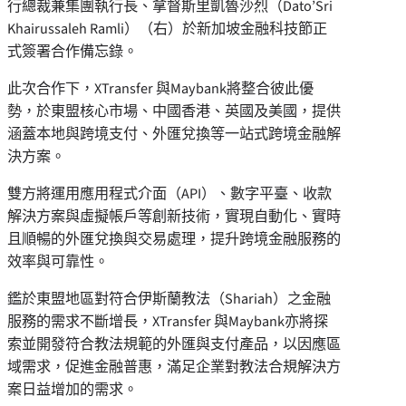
行總裁兼集團執行長、拿督斯里凱魯沙烈（Dato’Sri
Khairussaleh Ramli）（右）於新加坡金融科技節正
式簽署合作備忘錄。
此次合作下，XTransfer 與Maybank將整合彼此優
勢，於東盟核心市場、
中國
香港、英國及美國，提供
涵蓋本地與跨境支付、外匯兌換等一站式跨境金融解
決方案。
雙方將運用應用程式介面（API）、數字平臺、收款
解決方案與虛擬帳戶等創新技術，實現自動化、實時
且順暢的外匯兌換與交易處理，提升跨境金融服務的
效率與可靠性。
鑑於東盟地區對符合伊斯蘭教法（Shariah）之金融
服務的需求不斷增長，XTransfer 與Maybank亦將探
索並開發符合教法規範的外匯與支付產品，以因應區
域需求，促進金融普惠，滿足企業對教法合規解決方
案日益增加的需求。