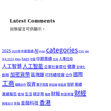
Latest Comments
尚無留言可供顯示。
categories
AI
2025
2025年中期業績
ESG
Bybit
IBM
tags
中期業績
人事任命
IFA 2025
RWA
中國
亞洲
人工智能
人工智慧
健康
企業社會責任
全球化
加密貨幣
國際
區塊鏈
可持續發展
創新
合作
工商
投資
業績
旅遊
戰略合作
數字資產
新加坡
新能源
財經
財報
生活
業績報告
穩定幣
獎項
財富管理
融資
香港
金融科技
金融
跨境支付