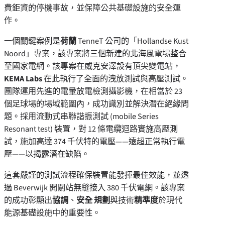
費鉅資的停機事故，並保障公共基礎設施的安全運
作。
一個關鍵案例是
荷蘭
TenneT 公司的「Hollandse Kust
Noord」專案，該專案將三個新建的北海風電場整合
至國家電網。該專案在威克安澤設有頂尖變電站，
KEMA Labs
在此執行了全面的洩放測試與高壓測試。
團隊運用先進的電暈放電檢測攝影機，在相當於 23
個足球場的場域範圍內，成功識別並解決潛在絕緣問
題。採用流動式串聯諧振測試 (mobile Series
Resonant test) 裝置，對 12 條電纜迴路實施高壓測
試，施加高達 374 千伏特的電壓——遠超正常執行電
壓——以揭露潛在缺陷。
這套嚴謹的測試流程確保裝置能發揮最佳效能，並透
過 Beverwijk 開關站無縫接入 380 千伏電網。該專案
的成功彰顯出
協調
、
安全
規劃
與技術
精準度
於現代
能源基礎設施中的重要性。