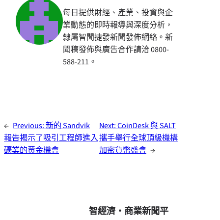
每日提供財經、產業、投資與企
業動態的即時報導與深度分析，
隸屬智聞捷發新聞發佈網絡。新
聞稿發佈與廣告合作請洽 0800-
588-211。
←
Previous:
新的 Sandvik
Next:
CoinDesk 與 SALT
報告揭示了吸引工程師進入
攜手舉行全球頂級機構
礦業的黃金機會
加密貨幣盛會
→
智經濟・商業新聞平