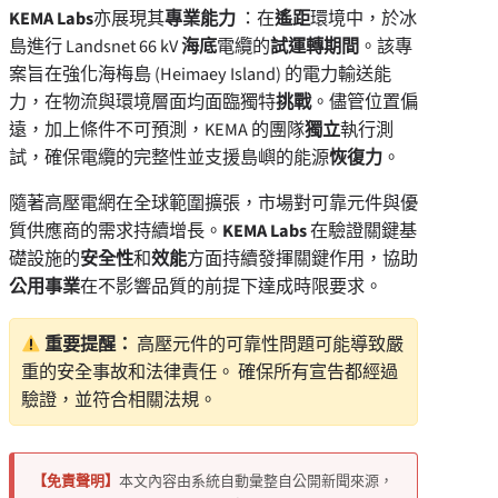
KEMA Labs
亦展現其
專業能力
：在
遙距
環境中，於冰
島進行 Landsnet 66 kV
海底
電纜的
試運轉期間
。該專
案旨在強化海梅島 (Heimaey Island) 的電力輸送能
力，在物流與環境層面均面臨獨特
挑戰
。儘管位置偏
遠，加上條件不可預測，KEMA 的團隊
獨立
執行測
試，確保電纜的完整性並支援島嶼的能源
恢復力
。
隨著高壓電網在全球範圍擴張，市場對可靠元件與優
質供應商的需求持續增長。
KEMA Labs
在驗證關鍵基
礎設施的
安全性
和
效能
方面持續發揮關鍵作用，協助
公用事業
在不影響品質的前提下達成時限要求。
重要提醒：
高壓元件的可靠性問題可能導致嚴
重的安全事故和法律責任。 確保所有宣告都經過
驗證，並符合相關法規。
【免責聲明】
本文內容由系統自動彙整自公開新聞來源，