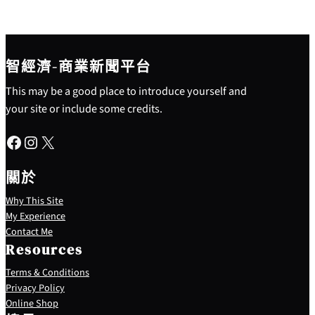
智經濟-商業新聞平台
This may be a good place to introduce yourself and
your site or include some credits.
Facebook
Instagram
X
關於
Why This Site
My Experience
Contact Me
Resources
Terms & Conditions
Privacy Policy
S
Online Shop
e