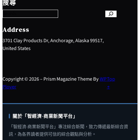
搜尋
a
r
c
h
Address
3701 Clay Products Dr, Anchorage, Alaska 99517,
United States
Copyright © 2026 – Prism Magazine Theme By
WP
Top
Plover
↑
關於「智經濟-商業新聞平台」
「智經濟-商業新聞平台」專注綜合新聞，致力傳遞最新綜合資
訊，為各界讀者提供可信的綜合觀點與分析。