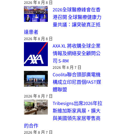
2026 年 8 月 8 日
2026全球醫療峰會在香
港召開 全球醫療健康力
量共議：讓突破真正抵
達患者
2026 年 8 月 8 日
AXA XL 將收購全球企業
情報及網絡安全顧問公
司 S-RM
2026 年 8 月 7 日
Coolita聯合頭部廣電機
構成立印尼首個FAST媒
體聯盟
2026 年 8 月 7 日
Tribesigns出席2026年拉
斯維加斯家具展，擴大
與美國領先家居零售商
的合作
2026 年 8 月 7 日