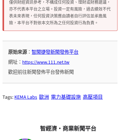
僅供財經資訊參考，不構成任何投資、理財或財務建議，
亦不代表本平台之立場。投資一定有風險，過去績效不代
表未來表現，任何投資決策應由讀者自行評估並承擔風
險，本平台不對依本文所為之任何投資行為負責。
原始來源
：
智聞捷發新聞發佈平台
網址：
https://www.111.net.tw
歡迎前往新聞發佈平台發佈新聞
Tags:
KEMA Labs
歐洲
電力基礎設施
高壓項目
智經濟・商業新聞平台