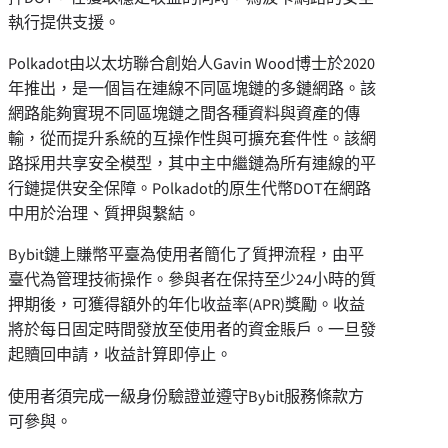
執行提供支援。
Polkadot
由以太坊聯合創始人Gavin Wood博士於2020
年推出，是一個旨在連線不同區塊鏈的多鏈網路。該
網路能夠實現不同區塊鏈之間各種資料與資產的傳
輸，從而提升系統的互操作性與可擴充套件性。該網
路採用共享安全模型，其中主中繼鏈為所有連線的平
行鏈提供安全保障。
Polkadot
的原生代幣DOT在網路
中用於治理、質押與繫結。
Bybit
鏈上賺幣
平臺為使用者簡化了質押流程，由平
臺代為管理技術操作。參與者在保持至少24小時的質
押期後，可獲得額外的年化收益率(APR)獎勵。收益
將於每日固定時間發放至使用者的資金賬戶。一旦發
起贖回申請，收益計算即停止。
使用者須完成一級身份驗證並遵守Bybit服務條款方
可參與。