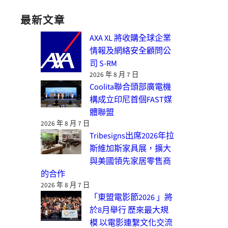
最新文章
AXA XL 將收購全球企業
情報及網絡安全顧問公
司 S-RM
2026 年 8 月 7 日
Coolita聯合頭部廣電機
構成立印尼首個FAST媒
體聯盟
2026 年 8 月 7 日
Tribesigns出席2026年拉
斯維加斯家具展，擴大
與美國領先家居零售商
的合作
2026 年 8 月 7 日
「東盟電影節2026 」將
於8月舉行 歷來最大規
模 以電影連繫文化交流