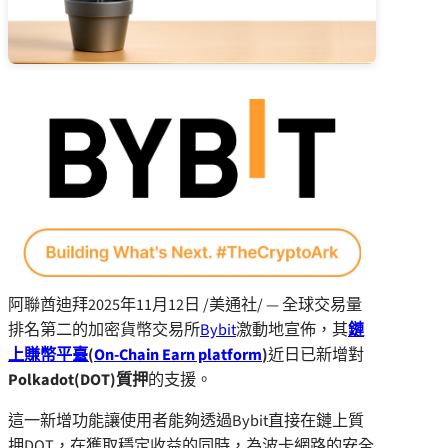
阿聯酋迪拜
2025年11月12日
/美通社/ — 全球交易量
排名第二的加密貨幣交易所
Bybit
激動地宣佈，其
鏈
上
賺幣
平臺
(
On-Chain Earn platform
)
近日已新增對
Polkadot
(DOT)
質押
的支援。
這一新增功能讓使用者能夠透過Bybit直接在鏈上質
押DOT，在獲取穩定收益的同時，為波卡網路的安全