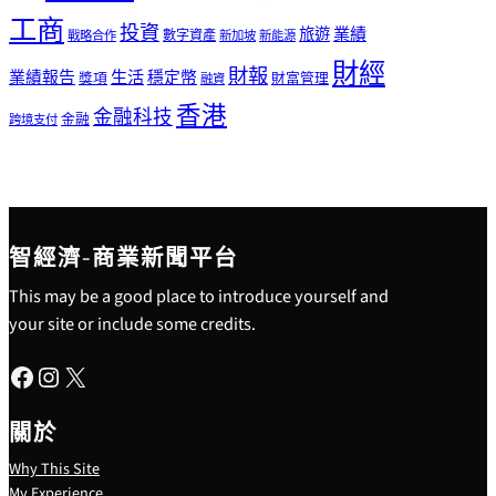
工商
投資
業績
旅遊
戰略合作
數字資產
新加坡
新能源
財經
財報
生活
業績報告
穩定幣
獎項
財富管理
融資
香港
金融科技
金融
跨境支付
智經濟-商業新聞平台
This may be a good place to introduce yourself and
your site or include some credits.
Facebook
Instagram
X
關於
Why This Site
My Experience