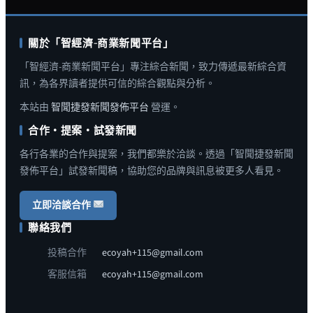
關於「智經濟-商業新聞平台」
「智經濟-商業新聞平台」專注綜合新聞，致力傳遞最新綜合資
訊，為各界讀者提供可信的綜合觀點與分析。
本站由
智聞捷發新聞發佈平台
營運。
合作・提案・試發新聞
各行各業的合作與提案，我們都樂於洽談。透過「智聞捷發新聞
發佈平台」試發新聞稿，協助您的品牌與訊息被更多人看見。
立即洽談合作
聯絡我們
投稿合作
ecoyah+115@gmail.com
客服信箱
ecoyah+115@gmail.com