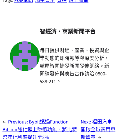
Tags:
Polkadot
加密貨幣
質押
鏈上收益
智經濟・商業新聞平台
每日提供財經、產業、投資與企
業動態的即時報導與深度分析，
隸屬智聞捷發新聞發佈網絡。新
聞稿發佈與廣告合作請洽 0800-
588-211。
←
Previous:
Bybit透過Function
Next:
福田汽車
Bitcoin強化鏈上賺幣功能，將比特
開啟全球商用車
幣年化利率提升至2%
新篇章
→