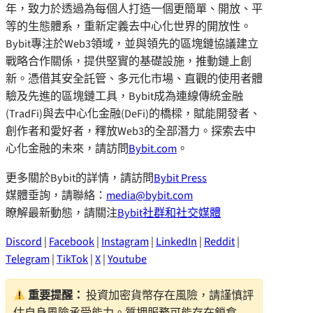
年，致力於透過為每個人打造一個更簡單、開放、平
等的生態體系，重新定義去中心化世界的開放性。
Bybit專注於Web3領域，並與領先的區塊鏈協議建立
戰略合作關係，提供堅實的基礎設施，推動鏈上創
新。憑借其安全託管、多元化市場、直觀的使用者體
驗及先進的區塊鏈工具，Bybit成為連線傳統金融
(TradFi)與去中心化金融(DeFi)的橋樑，賦能開發者、
創作者和愛好者，釋放Web3的全部潛力。探索去中
心化金融的未來，請訪問
Bybit.com
。
更多關於Bybit的詳情，請訪問
Bybit Press
媒體垂詢，請聯絡：
media@bybit.com
瞭解最新動態，請關注
Bybit社群和社交媒體
Discord
|
Facebook
|
Instagram
|
LinkedIn
|
Reddit
|
Telegram
|
TikTok
|
X
|
Youtube
重要提醒：
投資加密貨幣存在風險，請謹慎評
估自身風險承受能力。質押服務可能存在鎖倉