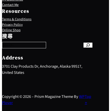
Contact Me
Resources
Terms & Conditions
Privacy Policy
S
Online Shop
e
搜尋
a
r
c
h
Address
3701 Clay Products Dr, Anchorage, Alaska 99517,
United States
Copyright © 2026 – Prism Magazine Theme By
WP
Top
Plover
↑