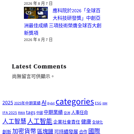
2026 年 8 月 7 日
應科院於2026「全球百
大科技研發獎」中創亞
洲最佳成績 三項技術榮膺全球百大創
新獎項
2026 年 8 月 7 日
Latest Comments
尚無留言可供顯示。
categories
AI
2025
2025年中期業績
ESG
Bybit
IBM
tags
中期業績
人事任命
IFA 2025
RWA
中國
亞洲
人工智能
人工智慧
健康
企業社會責任
全球化
加密貨幣
國際
區塊鏈
可持續發展
創新
合作