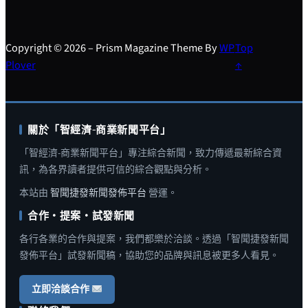
Copyright © 2026 – Prism Magazine Theme By
WP
Top
Plover
↑
關於「智經濟-商業新聞平台」
「智經濟-商業新聞平台」專注綜合新聞，致力傳遞最新綜合資
訊，為各界讀者提供可信的綜合觀點與分析。
本站由
智聞捷發新聞發佈平台
營運。
合作・提案・試發新聞
各行各業的合作與提案，我們都樂於洽談。透過「智聞捷發新聞
發佈平台」試發新聞稿，協助您的品牌與訊息被更多人看見。
立即洽談合作