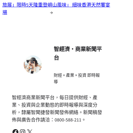
旅展」限時5天隆重登
嶼山風味」 細味香港天然饗宴
場
→
智經濟・商業新聞平
台
財經 × 產業 × 投資 即時報
導
智經濟商業新聞平台，每日提供財經、產
業、投資與企業動態的即時報導與深度分
析，隸屬智聞捷發新聞發佈網絡。新聞稿發
佈與廣告合作請洽：0800-588-211。
Facebook
Instagram
X