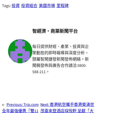
Tags:
投資
投資組合
美國市場
里程碑
智經濟・商業新聞平台
每日提供財經、產業、投資與企
業動態的即時報導與深度分析，
隸屬智聞捷發新聞發佈網絡。新
聞稿發佈與廣告合作請洽 0800-
588-211。
←
Previous:
Trip.com
Next:
香港航空攜手香港東涌世
全年最強優惠「雙11
茂喜來登酒店採悅軒 呈獻「大