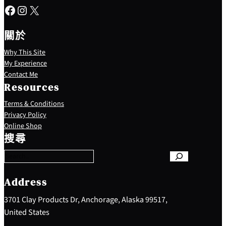
Facebook
Instagram
X
關於
Why This Site
My Experience
Contact Me
Resources
Terms & Conditions
Privacy Policy
S
Online Shop
e
搜尋
a
r
c
h
Address
3701 Clay Products Dr, Anchorage, Alaska 99517,
United States