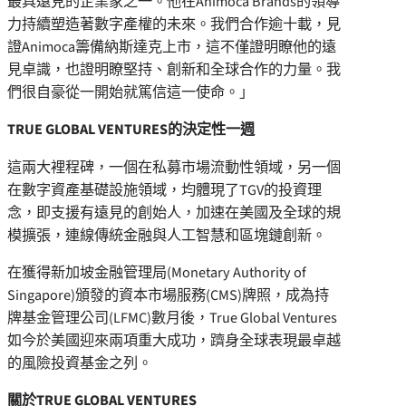
最具遠見的企業家之一。他在Animoca Brands的領導
力持續塑造著數字產權的未來。我們合作逾十載，見
證Animoca籌備納斯達克上市，這不僅證明瞭他的遠
見卓識，也證明瞭堅持、創新和全球合作的力量。我
們很自豪從一開始就篤信這一使命。」
TRUE GLOBAL VENTURES的決定性一週
這兩大裡程碑，一個在私募市場流動性領域，另一個
在數字資產基礎設施領域，均體現了TGV的投資理
念，即支援有遠見的創始人，加速在美國及全球的規
模擴張，連線傳統金融與人工智慧和區塊鏈創新。
在獲得新加坡金融管理局(Monetary Authority of
Singapore
)頒發的資本市場服務(CMS)牌照，成為持
牌基金管理公司(LFMC)數月後，True Global Ventures
如今於美國迎來兩項重大成功，躋身全球表現最卓越
的風險投資基金之列。
關於
TRUE GLOBAL VENTURES