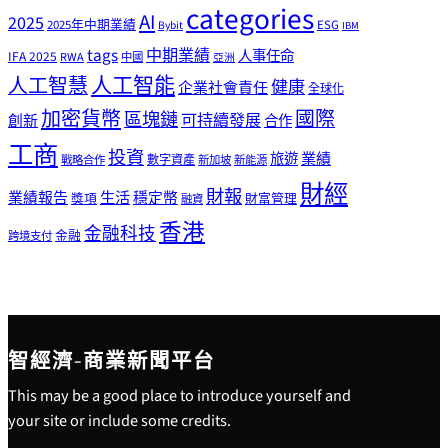
categories
AI
2025
2025年中期業績
ESG
Bybit
IBM
tags
中期業績
人事任命
IFA 2025
RWA
中國
亞洲
人工智能
人工智慧
健康
企業社會責任
全球化
加密貨幣
國際
區塊鏈
可持續發展
創新
合作
工商
投資
業績
旅遊
戰略合作
數字資產
新加坡
新能源
財經
財報
生活
業績報告
穩定幣
獎項
財富管理
融資
香港
金融科技
金融
跨境支付
智經濟-商業新聞平台
This may be a good place to introduce yourself and
your site or include some credits.