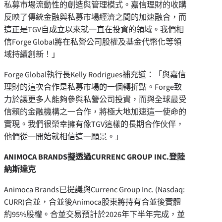
私募市場流動性的創造與管理模式。嘉信理財的收購
反映了傳統金融與私募市場經濟之間的加速融合，而
這正是TGV自成立以來就一直在投資的領域。我們相
信Forge Global將在私營公司股權及基金代幣化等領
域持續創新！」
Forge Global執行長Kelly Rodrigues補充道：「與嘉信
理財的這次合作是私募市場的一個轉折點。Forge致
力於讓更多人能夠參與私營公司投資，而與全球最受
信賴的金融機構之一合作，將極大地加速這一使命的
實現。我們很榮幸擁有像TGV這樣的長期合作伙伴，
他們從一開始就相信這一願景。」
ANIMOCA BRANDS擬透過
CURRENC GROUP INC.
登陸
納斯達克
Animoca Brands已提議與Currenc Group Inc. (Nasdaq:
CURR)合並，合並後Animoca股東將持有合並後實體
約95%股權。合並交易預計於2026年下半年完成，並