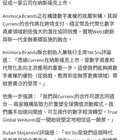
促成一家公司在納斯達克上市。
Animoca Brands正在構建數字產權的底層架構。其與
Currenc的合作將在跨境支付、穩定幣及代幣化數字
資產領域創造強大的潛在協同效應，實現Web3創新
與新一代金融基礎設施的融合。
Animoca Brands聯合創始人兼執行主席Yat Siu評論
道：「透過Currenc在納斯達克上市，是數字資產和
代幣化走向主流應用的重要一步。這使我們能夠將數
字產權的優勢（從遊戲、教育到金融等更廣領域）帶
給更廣泛的受眾。」
他進一步強調：「我們與Currenc的合作可謂志同道
合 — 兩家機構皆致力於重塑全球價值流動模式。我
們攜手加速向開放、可互操作的數字經濟轉型。True
Global Ventures從一開始就堅定地相信這一願景。」
Dušan Stojanović評論道：「
Yat Siu
是我們這個時代