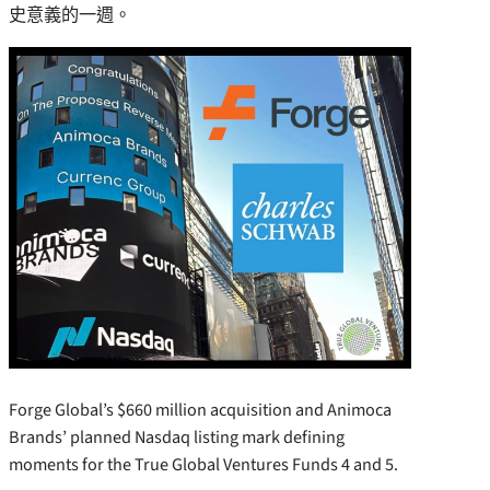
史意義的一週。
Forge Global’s $660 million acquisition and Animoca
Brands’ planned Nasdaq listing mark defining
moments for the True Global Ventures Funds 4 and 5.