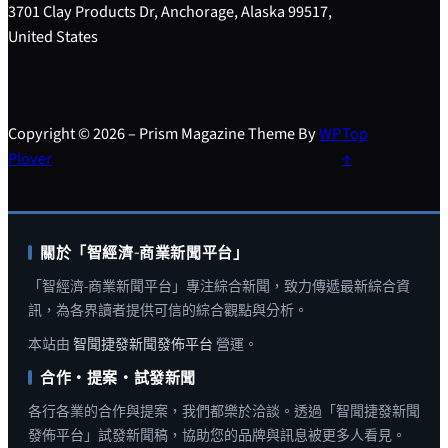
3701 Clay Products Dr, Anchorage, Alaska 99517,
United States
Copyright © 2026 – Prism Magazine Theme By
WP
Top
Plover
↑
關於「智經濟-商業新聞平台」
「智經濟-商業新聞平台」專注綜合新聞，致力傳遞最新綜合資
訊，為各界讀者提供可信的綜合觀點與分析。
本站由
智聞捷發新聞發佈平台
營運。
合作・提案・試發新聞
各行各業的合作與提案，我們都樂於洽談。透過「智聞捷發新聞
發佈平台」試發新聞稿，協助您的品牌與訊息被更多人看見。