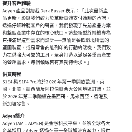
提升客戶體驗
Adyen 產品副總裁
Derk Busser
表示：「此次最新產
品更新，彰顯我們致力於革新實體支付體驗的承諾。
透過仔細聆聽客戶的聲音，我們發現了先前產品方案
與整個產業中存在的核心缺口。這些新型終端機專為
直接滿足這些需求而設計——無論是餐飲環境所需的
堅固裝置，或是零售商能列印的行動終端機，我們致
力提供強大可靠的工具，量身打造以滿足各垂直產業
的營運需求，每個領域皆有其獨特需求。」
供貨時程
S1E4 與 S1F4 Pro將於2 026 年第一季開放歐洲、英
國、北美、紐西蘭及阿拉伯聯合大公國地區訂購，並
於 2026 年第二季陸續在墨西哥、馬來西亞、香港及
新加坡發售。
Adyen簡介
Adyen (AM：ADYEN) 是金融科技平臺，並獲全球各大
企業採用。Adyen 透過在單一全球解決方案中，提供