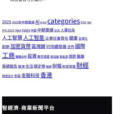
categories
AI
2025
2025年中期業績
ESG
Bybit
IBM
tags
中期業績
人事任命
IFA 2025
RWA
中國
亞洲
人工智能
人工智慧
健康
企業社會責任
全球化
加密貨幣
國際
區塊鏈
可持續發展
創新
合作
工商
投資
業績
旅遊
戰略合作
數字資產
新加坡
新能源
財經
財報
生活
業績報告
穩定幣
獎項
財富管理
融資
香港
金融科技
金融
跨境支付
智經濟-商業新聞平台