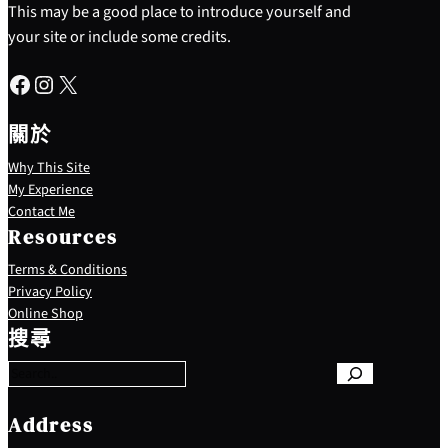
This may be a good place to introduce yourself and
your site or include some credits.
Facebook
Instagram
X
關於
Why This Site
My Experience
Contact Me
Resources
Terms & Conditions
Privacy Policy
S
Online Shop
e
搜尋
a
r
c
h
Address