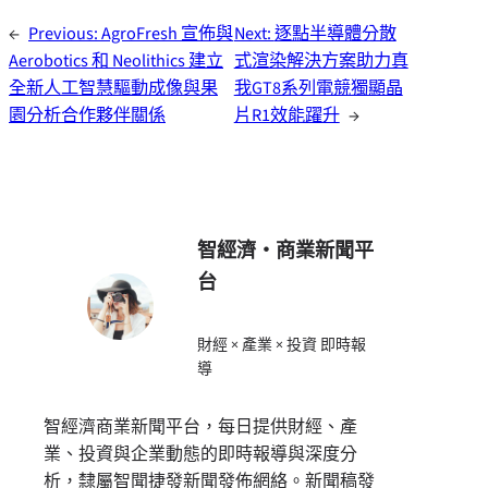
←
Previous:
AgroFresh 宣佈與
Next:
逐點半導體分散
Aerobotics 和 Neolithics 建立
式渲染解決方案助力真
全新人工智慧驅動成像與果
我GT8系列電競獨顯晶
園分析合作夥伴關係
片R1效能躍升
→
智經濟・商業新聞平
台
財經 × 產業 × 投資 即時報
導
智經濟商業新聞平台，每日提供財經、產
業、投資與企業動態的即時報導與深度分
析，隸屬智聞捷發新聞發佈網絡。新聞稿發