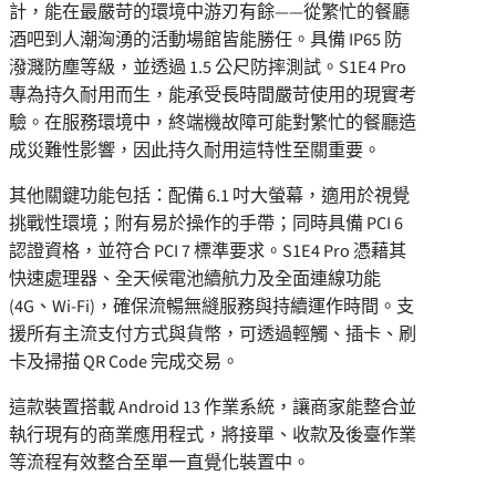
計，能在最嚴苛的環境中游刃有餘——從繁忙的餐廳
酒吧到人潮洶湧的活動場館皆能勝任。具備 IP65 防
潑濺防塵等級，並透過 1.5 公尺防摔測試。S1E4 Pro
專為持久耐用而生，能承受長時間嚴苛使用的現實考
驗。在服務環境中，終端機故障可能對繁忙的餐廳造
成災難性影響，因此持久耐用這特性至關重要。
其他關鍵功能包括：配備 6.1 吋大螢幕，適用於視覺
挑戰性環境；附有易於操作的手帶；同時具備 PCI 6
認證資格，並符合 PCI 7 標準要求。S1E4 Pro 憑藉其
快速處理器、全天候電池續航力及全面連線功能
(4G、Wi-Fi)，確保流暢無縫服務與持續運作時間。支
援所有主流支付方式與貨幣，可透過輕觸、插卡、刷
卡及掃描 QR Code 完成交易。
這款裝置搭載 Android 13 作業系統，讓商家能整合並
執行現有的商業應用程式，將接單、收款及後臺作業
等流程有效整合至單一直覺化裝置中。