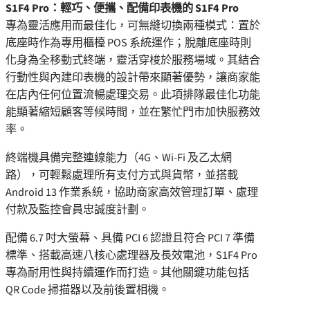
S1F4 Pro：輕巧、便攜、配備印表機的 S1F4 Pro
專為靈活應用而最佳化，可無縫切換兩種模式：置於
底座時作為專用櫃檯 POS 系統運作；脫離底座時則
化身為全移動式終端，靈活穿梭於服務場域。其結合
行動性與內建印表機的設計帶來顯著優勢，讓商家能
在店內任何位置流暢處理交易。此項排隊最佳化功能
能顯著縮短顧客等候時間，並在繁忙門市加快服務效
率。
終端機具備完整連線能力（4G、Wi-Fi 及乙太網
路），可輕鬆處理所有支付方式與貨幣，並搭載
Android 13 作業系統，協助商家高效管理訂單、處理
付款及監控會員忠誠度計劃。
配備 6.7 吋大螢幕、具備 PCI 6 認證且符合 PCI 7 準備
標準、搭載高速八核心處理器及長效電池，S1F4 Pro
專為耐用性與持續運作而打造。其他關鍵功能包括
QR Code 掃描器以及前後置相機。