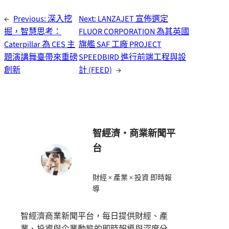
←
Previous:
深入挖
Next:
LANZAJET 宣佈選定
掘，智慧思考：
FLUOR CORPORATION 為其英國
Caterpillar 為 CES 主
旗艦 SAF 工廠 PROJECT
題演講舞臺帶來重磅
SPEEDBIRD 進行前端工程與設
創新
計 (FEED)
→
智經濟・商業新聞平
台
財經 × 產業 × 投資 即時報
導
智經濟商業新聞平台，每日提供財經、產