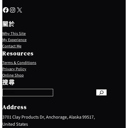
Facebook
Instagram
X
關於
Why This Site
My Experience
Contact Me
Resources
Terms & Conditions
Privacy Policy
S
Online Shop
e
搜尋
a
r
c
h
Address
3701 Clay Products Dr, Anchorage, Alaska 99517,
United States