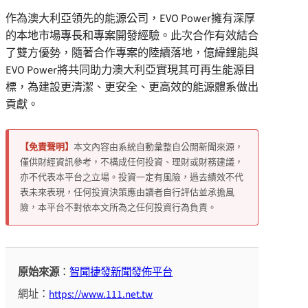
作為澳大利亞領先的能源公司，EVO Power擁有深厚
的本地市場專長和專案開發經驗。此次合作有效結合
了雙方優勢，隨著合作專案的陸續落地，億緯鋰能與
EVO Power將共同助力澳大利亞實現其可再生能源目
標，為建設更清潔、更安全、更高效的能源體系做出
貢獻。
【免責聲明】
本文內容由系統自動彙整自公開新聞來源，
僅供財經資訊參考，不構成任何投資、理財或財務建議，
亦不代表本平台之立場。投資一定有風險，過去績效不代
表未來表現，任何投資決策應由讀者自行評估並承擔風
險，本平台不對依本文所為之任何投資行為負責。
原始來源
：
智聞捷發新聞發佈平台
網址：
https://www.111.net.tw