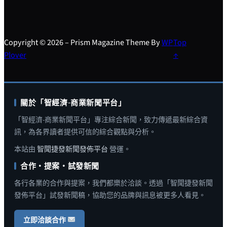
Copyright © 2026 – Prism Magazine Theme By
WP
Top
Plover
↑
關於「智經濟-商業新聞平台」
「智經濟-商業新聞平台」專注綜合新聞，致力傳遞最新綜合資
訊，為各界讀者提供可信的綜合觀點與分析。
本站由
智聞捷發新聞發佈平台
營運。
合作・提案・試發新聞
各行各業的合作與提案，我們都樂於洽談。透過「智聞捷發新聞
發佈平台」試發新聞稿，協助您的品牌與訊息被更多人看見。
立即洽談合作