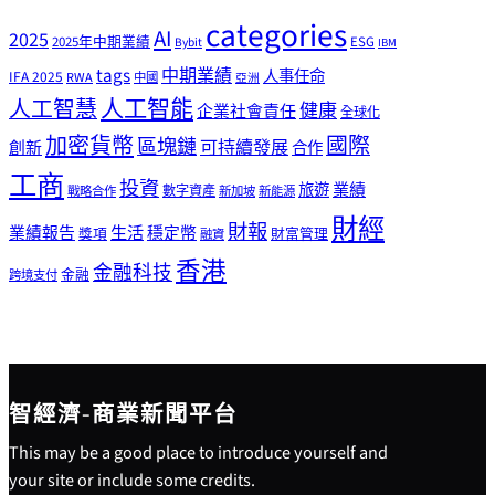
categories
AI
2025
2025年中期業績
ESG
Bybit
IBM
tags
中期業績
人事任命
IFA 2025
RWA
中國
亞洲
人工智能
人工智慧
健康
企業社會責任
全球化
加密貨幣
國際
區塊鏈
可持續發展
創新
合作
工商
投資
業績
旅遊
戰略合作
數字資產
新加坡
新能源
財經
財報
生活
業績報告
穩定幣
獎項
財富管理
融資
香港
金融科技
金融
跨境支付
智經濟-商業新聞平台
This may be a good place to introduce yourself and
your site or include some credits.