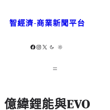
跳
至
主
智經濟-商業新聞平台
要
內
容
Facebook
Instagram
X
億緯鋰能與EVO