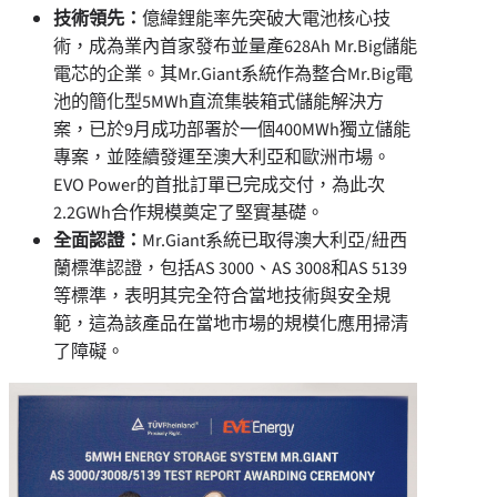
技術領先：
億緯鋰能率先突破大電池核心技
術，成為業內首家發布並量產628Ah Mr.Big儲能
電芯的企業。其Mr.Giant系統作為整合Mr.Big電
池的簡化型5MWh直流集裝箱式儲能解決方
案，已於9月成功部署於一個400MWh獨立儲能
專案，並陸續發運至澳大利亞和歐洲市場。
EVO Power的首批訂單已完成交付，為此次
2.2GWh合作規模奠定了堅實基礎。
全面認證：
Mr.Giant系統已取得澳大利亞/紐西
蘭標準認證，包括AS 3000、AS 3008和AS 5139
等標準，表明其完全符合當地技術與安全規
範，這為該產品在當地市場的規模化應用掃清
了障礙。