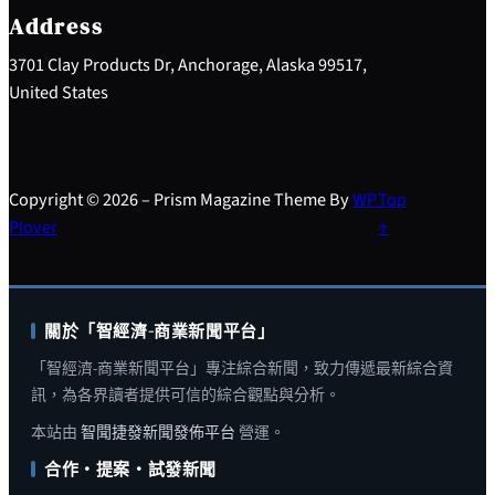
h
Address
3701 Clay Products Dr, Anchorage, Alaska 99517,
United States
Copyright © 2026 – Prism Magazine Theme By
WP
Top
Plover
↑
關於「智經濟-商業新聞平台」
「智經濟-商業新聞平台」專注綜合新聞，致力傳遞最新綜合資
訊，為各界讀者提供可信的綜合觀點與分析。
本站由
智聞捷發新聞發佈平台
營運。
合作・提案・試發新聞