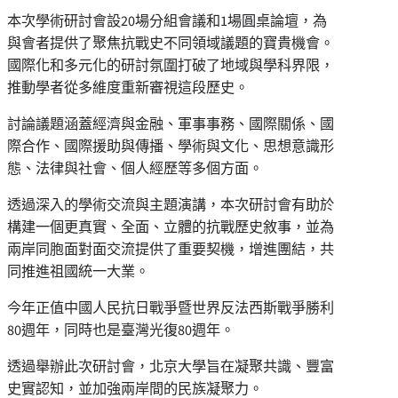
本次學術研討會設20場分組會議和1場圓桌論壇，為
與會者提供了聚焦抗戰史不同領域議題的寶貴機會。
國際化和多元化的研討氛圍打破了地域與學科界限，
推動學者從多維度重新審視這段歷史。
討論議題涵蓋經濟與金融、軍事事務、國際關係、國
際合作、國際援助與傳播、學術與文化、思想意識形
態、法律與社會、個人經歷等多個方面。
透過深入的學術交流與主題演講，本次研討會有助於
構建一個更真實、全面、立體的抗戰歷史敘事，並為
兩岸同胞面對面交流提供了重要契機，增進團結，共
同推進祖國統一大業。
今年正值中國人民抗日戰爭暨世界反法西斯戰爭勝利
80週年，同時也是臺灣光復80週年。
透過舉辦此次研討會，北京大學旨在凝聚共識、豐富
史實認知，並加強兩岸間的民族凝聚力。