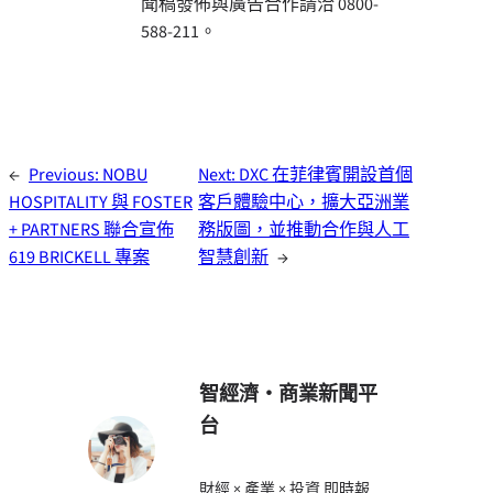
聞稿發佈與廣告合作請洽 0800-
588-211。
←
Previous:
NOBU
Next:
DXC 在菲律賓開設首個
HOSPITALITY 與 FOSTER
客戶體驗中心，擴大亞洲業
+ PARTNERS 聯合宣佈
務版圖，並推動合作與人工
619 BRICKELL 專案
智慧創新
→
智經濟・商業新聞平
台
財經 × 產業 × 投資 即時報