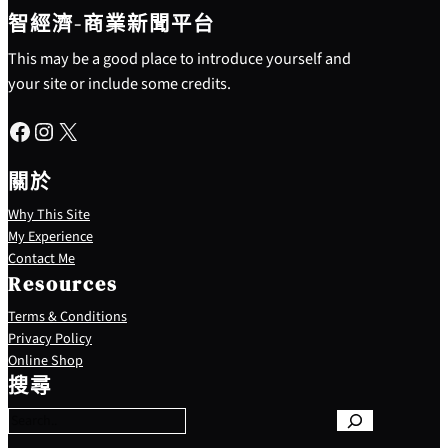
智經濟-商業新聞平台
This may be a good place to introduce yourself and
your site or include some credits.
Facebook
Instagram
X
關於
Why This Site
My Experience
Contact Me
Resources
Terms & Conditions
Privacy Policy
S
Online Shop
e
搜尋
a
r
c