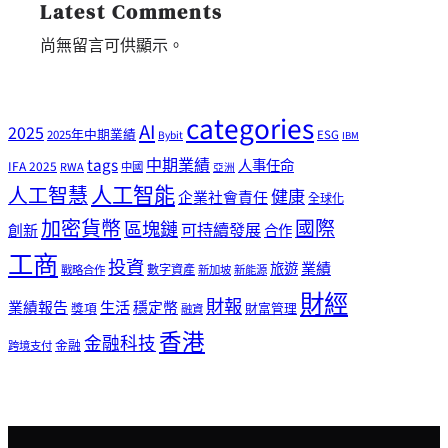
Latest Comments
尚無留言可供顯示。
categories
AI
2025
2025年中期業績
ESG
Bybit
IBM
tags
中期業績
人事任命
IFA 2025
RWA
中國
亞洲
人工智能
人工智慧
健康
企業社會責任
全球化
加密貨幣
國際
區塊鏈
可持續發展
創新
合作
工商
投資
業績
旅遊
戰略合作
數字資產
新加坡
新能源
財經
財報
生活
業績報告
穩定幣
獎項
財富管理
融資
香港
金融科技
金融
跨境支付