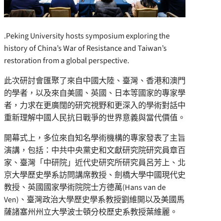
.Peking University hosts symposium exploring the
history of China’s War of Resistance and Taiwan’s
restoration from a global perspective.
此次研討會匯聚了來自中國大陸、臺灣、香港和澳門
的學者，以及來自美國、英國、日本等國家的專家學
者，力求在更廣闊的研究視野和更深入的學術對話中
重新理解中國人民抗日戰爭的世界意義與當代價值。
開幕式上，多位來自知名學術機構的專家發表了主旨
演講，包括：中共中央黨史和文獻研究院研究員章百
家、臺灣「中研院」近代史研究所研究員呂芳上、北
京大學歷史學系訪問講席教授、劍橋大學中國現代史
教授、英國國家學術院院士方德萬(
Hans van de
Ven
)、臺灣政治大學歷史學系教授劉維開以及美國馬
薩諸塞州州立大學波士頓分校歷史系教授葉維麗。