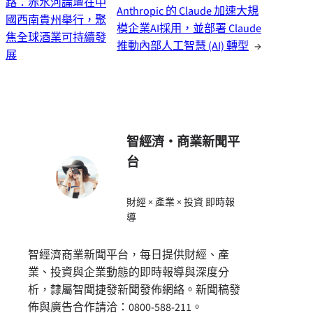
路：赤水河論壇在中
Anthropic 的 Claude 加速大規
國西南貴州舉行，聚
模企業AI採用，並部署 Claude
焦全球酒業可持續發
推動內部人工智慧 (AI) 轉型
→
展
智經濟・商業新聞平
台
財經 × 產業 × 投資 即時報
導
智經濟商業新聞平台，每日提供財經、產
業、投資與企業動態的即時報導與深度分
析，隸屬智聞捷發新聞發佈網絡。新聞稿發
佈與廣告合作請洽：0800-588-211。