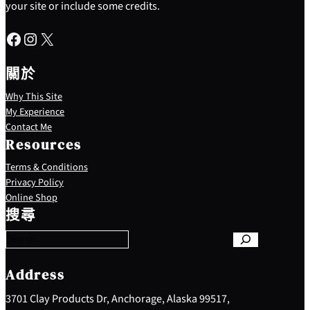
your site or include some credits.
Facebook
Instagram
X
關於
Why This Site
My Experience
Contact Me
Resources
Terms & Conditions
Privacy Policy
S
Online Shop
e
搜尋
a
r
c
h
Address
3701 Clay Products Dr, Anchorage, Alaska 99517,