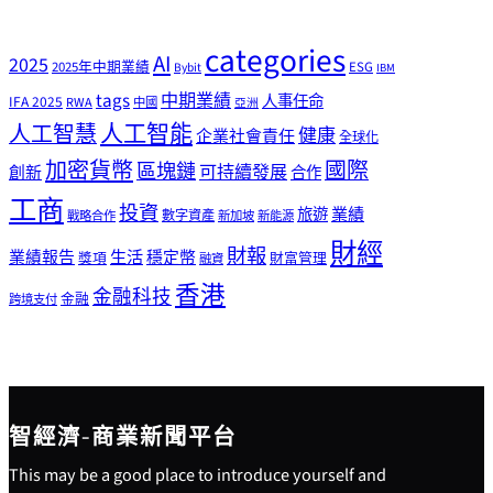
categories
AI
2025
2025年中期業績
ESG
Bybit
IBM
tags
中期業績
人事任命
IFA 2025
RWA
中國
亞洲
人工智能
人工智慧
健康
企業社會責任
全球化
加密貨幣
國際
區塊鏈
可持續發展
創新
合作
工商
投資
業績
旅遊
戰略合作
數字資產
新加坡
新能源
財經
財報
生活
業績報告
穩定幣
獎項
財富管理
融資
香港
金融科技
金融
跨境支付
智經濟-商業新聞平台
This may be a good place to introduce yourself and