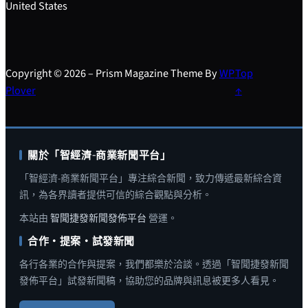
United States
Copyright © 2026 – Prism Magazine Theme By
WP
Top
Plover
↑
關於「智經濟-商業新聞平台」
「智經濟-商業新聞平台」專注綜合新聞，致力傳遞最新綜合資
訊，為各界讀者提供可信的綜合觀點與分析。
本站由
智聞捷發新聞發佈平台
營運。
合作・提案・試發新聞
各行各業的合作與提案，我們都樂於洽談。透過「智聞捷發新聞
發佈平台」試發新聞稿，協助您的品牌與訊息被更多人看見。