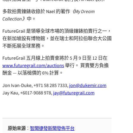
多款拍賣鐘錶收錄於 Nael 的著作
《My Dream
Collection》
中。
FutureGrail 是領導全球市場的頂級鐘錶拍賣行之一，
在新加坡設有博物館，並在瑞士和阿拉伯聯合大公國
不斷拓展全球業務。
FutureGrail 五月線上拍賣會將於 5 月 9 日至 12 日在
www.futuregrail.com/auctions
舉行。 買賣雙方負擔
酬金 — 以落槌價的 6% 計算。
Jon Ivan-Duke, +971 58 285 7333,
jon@dukemir.com
Jay Kau, +6017-9088 978,
jay@futuregrail.com
原始來源
：
智聞捷發新聞發佈平台