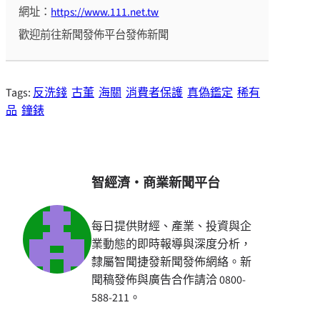
網址：
https://www.111.net.tw
歡迎前往新聞發佈平台發佈新聞
Tags:
反洗錢
古董
海關
消費者保護
真偽鑑定
稀有
品
鐘錶
智經濟・商業新聞平台
每日提供財經、產業、投資與企
業動態的即時報導與深度分析，
隸屬智聞捷發新聞發佈網絡。新
聞稿發佈與廣告合作請洽 0800-
588-211。