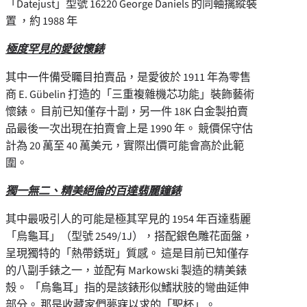
「Datejust」型號 16220 George Daniels 的同軸擒縱裝
置 ，約 1988 年
極度罕見的愛彼懷錶
其中一件備受矚目拍賣品，是愛彼於 1911 年為零售
商 E. Gübelin 打造的「三重複雜機芯功能」裝飾藝術
懷錶。 目前已知僅存十副，另一件 18K 白金製拍賣
品最後一次出現在拍賣會上是 1990 年。 競價保守估
計為 20 萬至 40 萬美元，實際出價可能會高於此範
圍。
獨一無二、精美絕倫的百達翡麗鐘錶
其中最吸引人的可能是極其罕見的 1954 年百達翡麗
「烏龜耳」（型號 2549/1J），搭配銀色雕花面盤，
呈現獨特的「熱帶銹斑」質感。 這是目前已知僅存
的八副手錶之一，並配有 Markowski 製造的精美錶
殼。 「烏龜耳」指的是該錶形似鰭狀肢的彎曲延伸
部分。 那是收藏家們夢寐以求的「聖杯」。