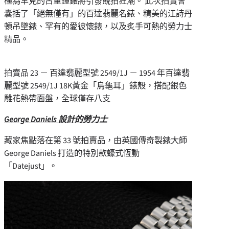
極為罕見的古董鐘錶將引發競拍狂潮。 此次拍賣會
囊括了「絕無僅有」的百達翡麗名錶、精美的江詩丹
頓吊墜錶、罕有的愛彼懷錶，以及炙手可熱的勞力士
精品。
拍賣品 23 － 百達翡麗型號 2549/1J － 1954 年百達翡
麗型號 2549/1J 18K黃金「烏龜耳」錶殼，搭配銀色
雕花熱帶面盤，全球僅存八支
George Daniels 設計的勞力士
藏家焦點落在第 33 號拍賣品，由英國傳奇製錶大師
George Daniels 打造的特別款蠔式恆動
「Datejust」。