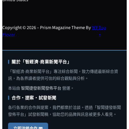
Copyright © 2026 – Prism Magazine Theme By
WP
Top
Plover
↑
關於「智經濟-商業新聞平台」
「智經濟-商業新聞平台」專注綜合新聞，致力傳遞最新綜合資
訊，為各界讀者提供可信的綜合觀點與分析。
本站由
智聞捷發新聞發佈平台
營運。
合作・提案・試發新聞
各行各業的合作與提案，我們都樂於洽談。透過「智聞捷發新聞
發佈平台」試發新聞稿，協助您的品牌與訊息被更多人看見。
立即洽談合作