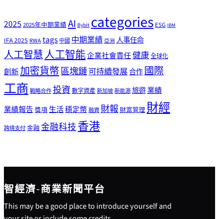
categories
AI
2025
2025年中期業績
ESG
Bybit
IBM
tags
中期業績
人事任命
IFA 2025
RWA
中國
亞洲
人工智能
人工智慧
健康
企業社會責任
全球化
加密貨幣
國際
區塊鏈
可持續發展
創新
合作
工商
投資
業績
旅遊
戰略合作
數字資產
新加坡
新能源
財經
財報
生活
業績報告
穩定幣
獎項
財富管理
融資
香港
金融科技
金融
跨境支付
智經濟-商業新聞平台
This may be a good place to introduce yourself and
your site or include some credits.