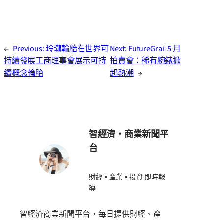
←
Previous:
玲瓏輪胎在世界可
Next:
FutureGrail 5 月
持續發展工商理事會展示可持
拍賣會：稀有腕錶掀
續概念輪胎
起熱潮
→
智經濟・商業新聞平
台
財經 × 產業 × 投資 即時報
導
智經濟商業新聞平台，每日提供財經、產