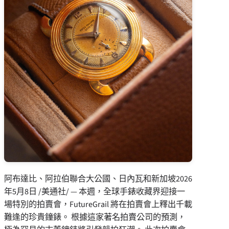
阿布達比、阿拉伯聯合大公國、日內瓦和新加坡
2026
年5月8日
/美通社/ — 本週，全球手錶收藏界迎接一
場特別的拍賣會，FutureGrail 將在拍賣會上釋出千載
難逢的珍貴鐘錶。 根據這家著名拍賣公司的預測，