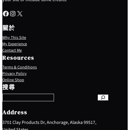
Facebook
Instagram
X
關於
Why This Site
My Experience
Contact Me
Resources
Terms & Conditions
Privacy Policy
S
Online Shop
e
搜尋
a
r
c
h
Address
3701 Clay Products Dr, Anchorage, Alaska 99517,
United States