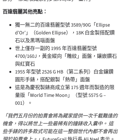
百達翡麗其他亮點：
獨一無二的百達翡麗型號 3589/90G「Ellipse
d’Or’」（Golden Ellipse），18K 白金製搭配鑽
石以及黑瑪瑙面盤
世上僅存一副的 1995 年百達翡麗型號
4700/160J，黃金縱向「雕紋」面盤，鑲嵌鑽石
與紅寶石
1955 年型號 2526 G HB（第二系列）白金鑲鑽
圓形手錶，搭配銀製「熱帶」面盤
這是為慶祝製錶商成立第 175 週年而製造的限
量版「World Time Moon」（型號 5575 G –
001）。
「我們五月份的拍賣會將為藏家提供一次千載難逢的
機會，得以將世上一些最稀有的鐘錶收入囊中。 這
些手錶的許多款式可能在這一整個世代內都不會再出
現於拍賣會上。」
FutureGrail 執行長 Ali Nael 表示。