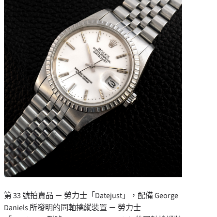
第 33 號拍賣品 － 勞力士「Datejust」，配備 George
Daniels 所發明的同軸擒縱裝置 － 勞力士