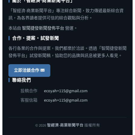
關於「智經濟-商業新聞平台」
「智經濟-商業新聞平台」專注綜合新聞，致力傳遞最新綜合資
訊，為各界讀者提供可信的綜合觀點與分析。
本站由
智聞捷發新聞發佈平台
營運。
合作・提案・試發新聞
各行各業的合作與提案，我們都樂於洽談。透過「智聞捷發新聞
發佈平台」試發新聞稿，協助您的品牌與訊息被更多人看見。
立即洽談合作
聯絡我們
投稿合作
ecoyah+115@gmail.com
客服信箱
ecoyah+115@gmail.com
© 2026
智經濟-商業新聞平台
版權所有