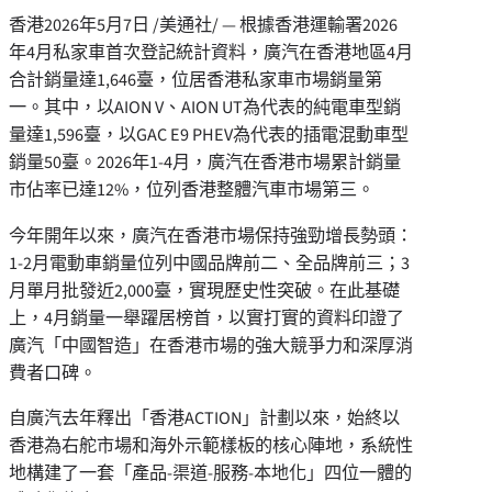
香港
2026年5月7日
/美通社/ — 根據香港運輸署2026
年4月私家車首次登記統計資料，廣汽在香港地區4月
合計銷量達1,646臺，位居香港私家車市場銷量第
一。其中，以AION V、AION UT為代表的純電車型銷
量達1,596臺，以GAC E9 PHEV為代表的插電混動車型
銷量50臺。2026年1-4月，廣汽在香港市場累計銷量
市佔率已達12%，位列香港整體汽車市場第三。
今年開年以來，廣汽在香港市場保持強勁增長勢頭：
1-2月電動車銷量位列中國品牌前二、全品牌前三；3
月單月批發近2,000臺，實現歷史性突破。在此基礎
上，4月銷量一舉躍居榜首，以實打實的資料印證了
廣汽「中國智造」在香港市場的強大競爭力和深厚消
費者口碑。
自廣汽去年釋出「香港ACTION」計劃以來，始終以
香港為右舵市場和海外示範樣板的核心陣地，系統性
地構建了一套「產品-渠道-服務-本地化」四位一體的