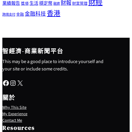
財經
財報
生活
業績報告
穩定幣
獎項
財富管理
融資
香港
金融科技
金融
跨境支付
智經濟-商業新聞平台
This may be a good place to introduce yourself and
your site or include some credits.
Facebook
Instagram
X
關於
Why This Site
My Experience
Contact Me
Resources