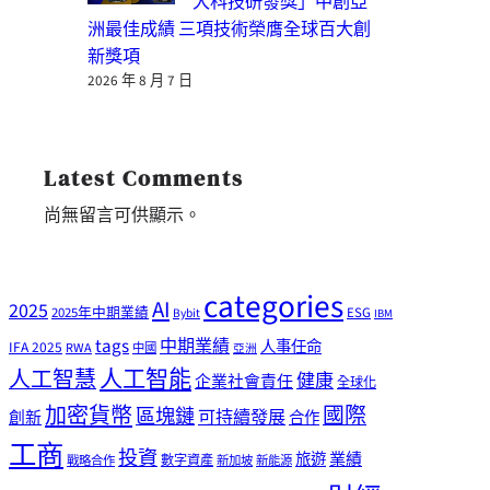
大科技研發獎」中創亞
洲最佳成績 三項技術榮膺全球百大創
新獎項
2026 年 8 月 7 日
Latest Comments
尚無留言可供顯示。
categories
AI
2025
2025年中期業績
ESG
Bybit
IBM
tags
中期業績
人事任命
IFA 2025
RWA
中國
亞洲
人工智能
人工智慧
健康
企業社會責任
全球化
加密貨幣
國際
區塊鏈
可持續發展
創新
合作
工商
投資
業績
旅遊
戰略合作
數字資產
新加坡
新能源