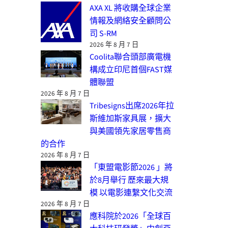
AXA XL 將收購全球企業
情報及網絡安全顧問公
司 S-RM
2026 年 8 月 7 日
Coolita聯合頭部廣電機
構成立印尼首個FAST媒
體聯盟
2026 年 8 月 7 日
Tribesigns出席2026年拉
斯維加斯家具展，擴大
與美國領先家居零售商
的合作
2026 年 8 月 7 日
「東盟電影節2026 」將
於8月舉行 歷來最大規
模 以電影連繫文化交流
2026 年 8 月 7 日
應科院於2026「全球百