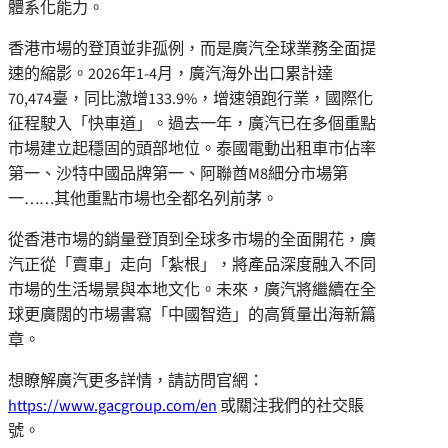
體系化能力。
香港市場的登頂並非孤例，而是廣汽全球業務全面提
速的縮影。2026年1-4月，廣汽海外出口累計達
70,474臺，同比激增133.9%，增速領跑行業，國際化
征程駛入「快車道」。過去一年，廣汽已在多個重點
市場建立起穩固的頭部地位。泰國電動出租車市佔率
第一、沙特中國品牌第一、阿聯酋M8細分市場第
一……其他重點市場也全都名列前茅。
從香港市場的銷量登頂到全球多市場的全面開花，廣
汽正從「賣車」走向「紮根」，將產品深度融入不同
市場的生活場景與本地文化。未來，廣汽將繼續在全
球更廣闊的市場書寫「中國智造」的高質量出海新篇
章。
想瞭解廣汽更多詳情，請訪問官網：
https://www.gacgroup.com/en
或關注我們的社交賬
號。