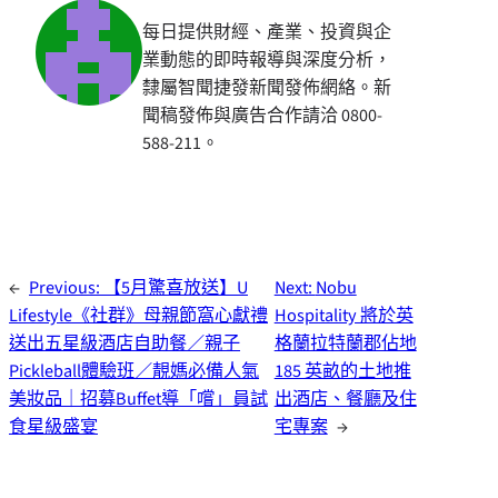
每日提供財經、產業、投資與企
業動態的即時報導與深度分析，
隸屬智聞捷發新聞發佈網絡。新
聞稿發佈與廣告合作請洽 0800-
588-211。
←
Previous:
【5月驚喜放送】U
Next:
Nobu
Lifestyle《社群》母親節窩心獻禮
Hospitality 將於英
送出五星級酒店自助餐／親子
格蘭拉特蘭郡佔地
Pickleball體驗班／靚媽必備人氣
185 英畝的土地推
美妝品｜招募Buffet導「嚐」員試
出酒店、餐廳及住
食星級盛宴
宅專案
→