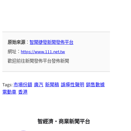
原始來源
：
智聞捷發新聞發佈平台
網址：
https://www.111.net.tw
歡迎前往新聞發佈平台發佈新聞
Tags:
市場份額
廣汽
新聞稿
誤導性聲明
銷售數據
電動車
香港
智經濟・商業新聞平台