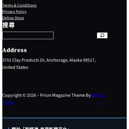
Terms & Conditions
Privacy Policy
S
Online Shop
e
搜尋
a
r
c
h
Address
3701 Clay Products Dr, Anchorage, Alaska 99517,
United States
Copyright © 2026 – Prism Magazine Theme By
WP
Top
Plover
↑