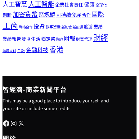
人工智能
人工智慧
健康
企業社會責任
全球化
加密貨幣
國際
區塊鏈
可持續發展
創新
合作
工商
投資
業績
旅遊
戰略合作
數字資產
新加坡
新能源
財經
財報
生活
業績報告
穩定幣
獎項
財富管理
融資
香港
金融科技
金融
跨境支付
智經濟-商業新聞平台
This may be a good place to introduce yourself and
your site or include some credits.
Facebook
Instagram
X
關於