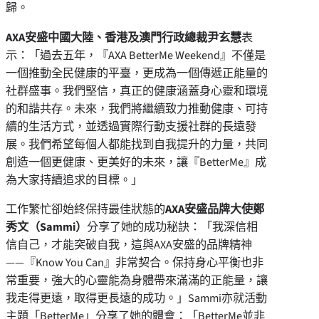
歸。
AXA
安盛中國大陸、香港及澳門行政總裁尹玄慧
表
示：「過去五年，『AXA BetterMe Weekend』不僅是
一個推動全民健康的平臺，更成為一個傳遞正能量的
社群盛事。我們堅信，真正的健康涵蓋身心靈和環境
的和諧共存。未來，我們將繼續致力推動健康、可持
續的生活方式，並透過實際行動支援社群的長遠發
展。我們希望每個人都能找到自我提升的力量，共同
創造一個更健康、更美好的未來，讓『BetterMe』成
為大家持續追求的目標。」
工作繁忙卻始終保持最佳狀態的
AXA
安盛品牌大使鄭
秀文（
Sammi
）
分享了她的成功秘訣：「我深信相
信自己，才能突破自我，這與AXA安盛的品牌精神
——『Know You Can』非常契合。保持身心平衡也非
常重要，強大的心靈能為身體帶來滿滿的正能量，讓
我走得更遠，取得更長遠的成功。」Sammi亦就活動
主題「BetterMe」分享了她的體會：「BetterMe並非