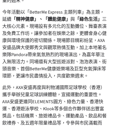
量的週末。
今年活動以「BetterMe Express 主題列車」為主題，
延續
「精神健康」、「體能健康」
與
「綠色生活」
三
大核心元素。現場設有多元化的互動攤位、舞臺表演
及免費工作坊，讓參加者在娛樂之餘，更體會身心健
康與環境保護的密切關係。現場節目精彩紛呈，AXA
安盛品牌大使鄭秀文與觀眾熱情互動，加上本地著名
樂隊Pandora帶來氣氛熱烈的現場演出，為嘉年華注
入無限活力。同場還有大型巡遊派對、泡泡表演、街
頭音樂、首個BetterMe健康遊樂場及巨型充氣彈床等
環節，更讓市民盡情投入，共度歡樂週末。
此外，AXA安盛再度與利物浦國際足球學校（香港）
攜手舉辦兒童足球訓練體驗，宣揚運動的重要性。
AXA安盛更連同ELEMENTS圓方、綠色力量、香港快
運、香港遊泳學校、Klook等多個合作夥伴送出豐富
獎品，包括機票、旅遊禮品卡、運動產品、飲品和餐
飲禮券、及五週年限量禮品等，令參與市民滿載而