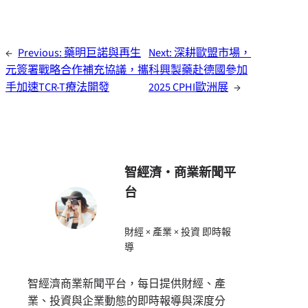
←
Previous:
藥明巨諾與再生
Next:
深耕歐盟市場，
元簽署戰略合作補充協議，攜
科興製藥赴德國參加
手加速TCR-T療法開發
2025 CPHI歐洲展
→
智經濟・商業新聞平
台
財經 × 產業 × 投資 即時報
導
智經濟商業新聞平台，每日提供財經、產
業、投資與企業動態的即時報導與深度分