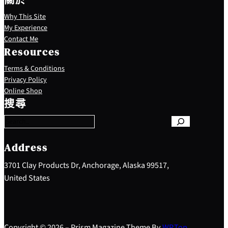
Why This Site
My Experience
Contact Me
Resources
Terms & Conditions
Privacy Policy
S
Online Shop
e
搜尋
a
r
c
h
Address
3701 Clay Products Dr, Anchorage, Alaska 99517,
United States
Copyright © 2026 – Prism Magazine Theme By
WP
Top