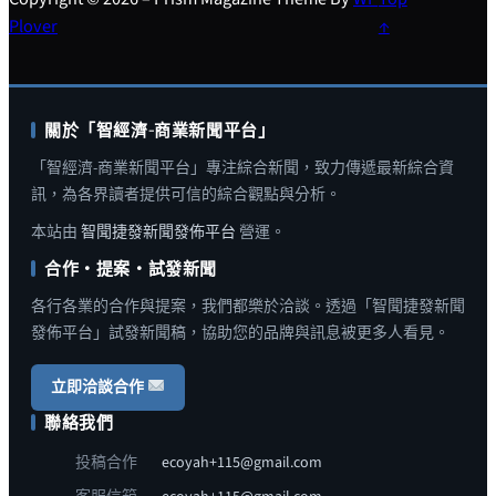
Plover
↑
關於「智經濟-商業新聞平台」
「智經濟-商業新聞平台」專注綜合新聞，致力傳遞最新綜合資
訊，為各界讀者提供可信的綜合觀點與分析。
本站由
智聞捷發新聞發佈平台
營運。
合作・提案・試發新聞
各行各業的合作與提案，我們都樂於洽談。透過「智聞捷發新聞
發佈平台」試發新聞稿，協助您的品牌與訊息被更多人看見。
立即洽談合作
聯絡我們
投稿合作
ecoyah+115@gmail.com