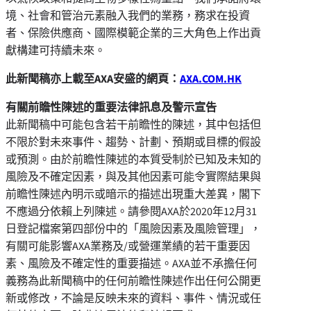
境、社會和管治元素融入我們的業務，務求在投資
者、保險供應商、國際模範企業的三大角色上作出貢
獻構建可持續未來。
此新聞稿亦上載至
AXA
安盛的網頁：
AXA.COM.HK
有關前瞻性陳述的重要法律訊息及警示宣告
此新聞稿中可能包含若干前瞻性的陳述，其中包括但
不限於對未來事件、趨勢、計劃、預期或目標的假設
或預測。由於前瞻性陳述的本質受制於已知及未知的
風險及不確定因素，與及其他因素可能令實際結果與
前瞻性陳述內明示或暗示的描述出現重大差異，閣下
不應過分依賴上列陳述。請參閱AXA於2020年12月31
日登記檔案第四部份中的「風險因素及風險管理」，
有關可能影響AXA業務及/或營運業績的若干重要因
素、風險及不確定性的重要描述。AXA並不承擔任何
義務為此新聞稿中的任何前瞻性陳述作出任何公開更
新或修改，不論是反映未來的資料、事件、情況或任