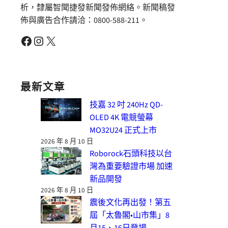
析，隸屬智聞捷發新聞發佈網絡。新聞稿發
佈與廣告合作請洽：0800-588-211。
Facebook
Instagram
X
最新文章
技嘉 32 吋 240Hz QD-
OLED 4K 電競螢幕
MO32U24 正式上市
2026 年 8 月 10 日
Roborock石頭科技以台
灣為重要驗證市場 加速
新品開發
2026 年 8 月 10 日
震後文化再出發！第五
屆「太魯閣•山市集」8
月15、16日登場