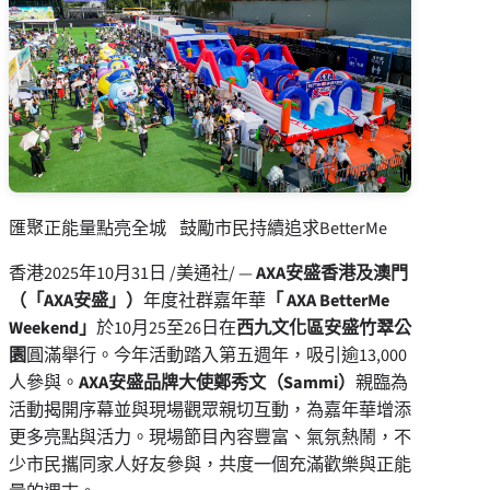
匯聚正能量點亮全城 鼓勵市民持續追求BetterMe
香港
2025年10月31日
/美通社/ —
AXA
安盛香港及澳門
（「
AXA
安盛」）
年度社群嘉年華
「
AXA BetterMe
Weekend
」
於10月25至26日在
西九文化區安盛竹翠公
園
圓滿舉行。今年活動踏入第五週年，吸引逾13,000
人參與。
AXA
安盛品牌大使鄭秀文（
Sammi
）
親臨為
活動揭開序幕並與現場觀眾親切互動，為嘉年華增添
更多亮點與活力。現場節目內容豐富、氣氛熱鬧，不
少市民攜同家人好友參與，共度一個充滿歡樂與正能