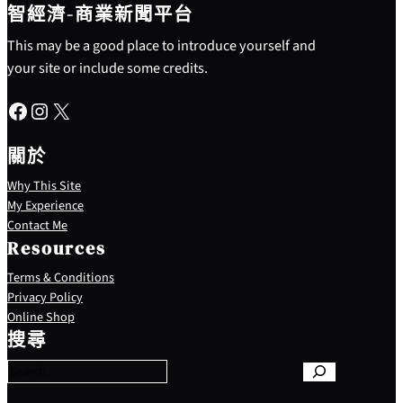
智經濟-商業新聞平台
This may be a good place to introduce yourself and
your site or include some credits.
Facebook
Instagram
X
關於
Why This Site
My Experience
Contact Me
Resources
Terms & Conditions
Privacy Policy
S
Online Shop
e
搜尋
a
r
c