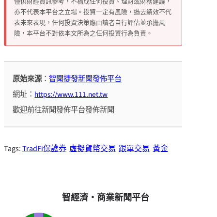
僅供財經資訊參考，不構成任何投資、理財或財務建議，
亦不代表本平台之立場。投資一定有風險，過去績效不代
表未來表現，任何投資決策應由讀者自行評估並承擔風
險，本平台不對依本文所為之任何投資行為負責。
原始來源
：
智聞捷發新聞發佈平台
網址：
https://www.111.net.tw
歡迎前往新聞發佈平台發佈新聞
Tags:
TradFi保護券
虛擬貨幣交易
跟單交易
黃金
智經濟・商業新聞平台