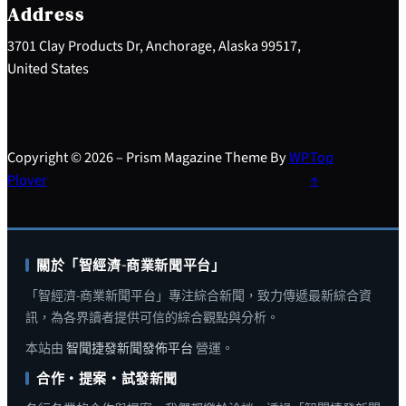
h
Address
3701 Clay Products Dr, Anchorage, Alaska 99517,
United States
Copyright © 2026 – Prism Magazine Theme By
WP
Top
Plover
↑
關於「智經濟-商業新聞平台」
「智經濟-商業新聞平台」專注綜合新聞，致力傳遞最新綜合資
訊，為各界讀者提供可信的綜合觀點與分析。
本站由
智聞捷發新聞發佈平台
營運。
合作・提案・試發新聞