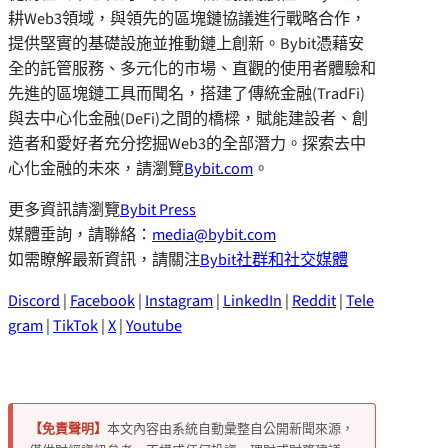
耕Web3領域，與領先的區塊鏈協議進行戰略合作，
提供堅實的基礎設施並推動鏈上創新。Bybit憑藉安
全的託管服務、多元化的市場、直觀的使用者體驗和
先進的區塊鏈工具而聞名，搭建了傳統金融(TradFi)
與去中心化金融(DeFi)之間的橋樑，賦能建設者、創
造者和愛好者充分挖掘Web3的全部潛力。探索去中
心化金融的未來，請瀏覽
Bybit.com
。
更多資訊請瀏覽
Bybit Press
媒體垂詢，請聯絡：
media@bybit.com
如需瞭解最新資訊，請關注
Bybit社群和社交媒體
Discord
|
Facebook
|
Instagram
|
LinkedIn
|
Reddit
|
Tele
gram
|
TikTok
|
X
|
Youtube
【免責聲明】
本文內容由系統自動彙整自公開新聞來源，