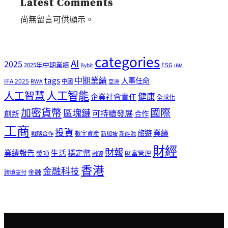
Latest Comments
尚無留言可供顯示。
categories
AI
2025
2025年中期業績
ESG
Bybit
IBM
tags
中期業績
人事任命
IFA 2025
RWA
中國
亞洲
人工智能
人工智慧
健康
企業社會責任
全球化
加密貨幣
國際
區塊鏈
可持續發展
創新
合作
工商
投資
業績
旅遊
戰略合作
數字資產
新加坡
新能源
財經
財報
生活
業績報告
穩定幣
獎項
財富管理
融資
香港
金融科技
金融
跨境支付