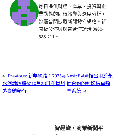
每日提供財經、產業、投資與企
業動態的即時報導與深度分析，
隸屬智聞捷發新聞發佈網絡。新
聞稿發佈與廣告合作請洽 0800-
588-211。
←
Previous:
新華絲路：2025赤
Next:
Bybit推出用於永
水河論壇將於10月28日在貴州
續合約的動態結算頻
茅臺鎮舉行
率系統
→
智經濟・商業新聞平