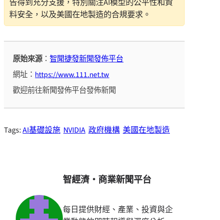
告得到充分支援，特別關注AI模型的公平性和資
料安全，以及美國在地製造的合規要求。
原始來源
：
智聞捷發新聞發佈平台
網址：
https://www.111.net.tw
歡迎前往新聞發佈平台發佈新聞
Tags:
AI基礎設施
NVIDIA
政府機構
美國在地製造
智經濟・商業新聞平台
每日提供財經、產業、投資與企