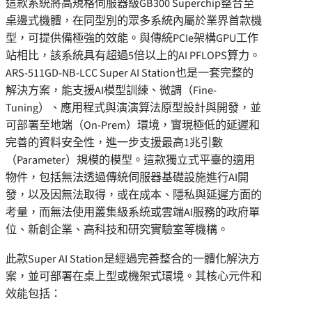
這款系統將高規格伺服器級GB300 Superchip整合至
桌邊式機體，在同型別的眾多系統內屬於業界首款機
型，可提供備極強的效能。與傳統PCIe架構GPU工作
站相比，該系統具有超過5倍以上的AI PFLOPS算力。
ARS-511GD-NB-LCC Super AI Station也是一套完整的
解決方案，能支援AI模型訓練、微調（Fine-
Tuning）、應用程式與演演算法原型設計與開發，並
可部署至地端（On-Prem）環境，實現極低的延遲和
完善的資料安全性，進一步支援最高1兆引數
（Parameter）規模的模型。這款獨立式平臺的適用
物件，包括無法透過傳統伺服器基礎設施進行AI開
發，以及因無法取得，或在成本、隱私與延遲方面的
考量，而無法使用叢集級系統或雲端AI服務的政府單
位、新創企業、高科技和研究實驗室等機構。
此款Super AI Station是經過完善整合的一體化解決方
案，並可部署在桌上型或機架式環境。其核心元件和
效能包括：