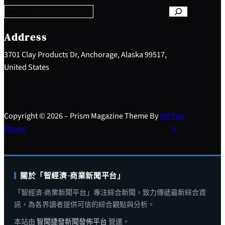
r
c
h
Address
3701 Clay Products Dr, Anchorage, Alaska 99517,
United States
Copyright © 2026 – Prism Magazine Theme By
WP
Top
Plover
↑
關於「智經濟-商業新聞平台」
「智經濟-商業新聞平台」專注綜合新聞，致力傳遞最新綜合資
訊，為各界讀者提供可信的綜合觀點與分析。
本站由
智聞捷發新聞發佈平台
營運。