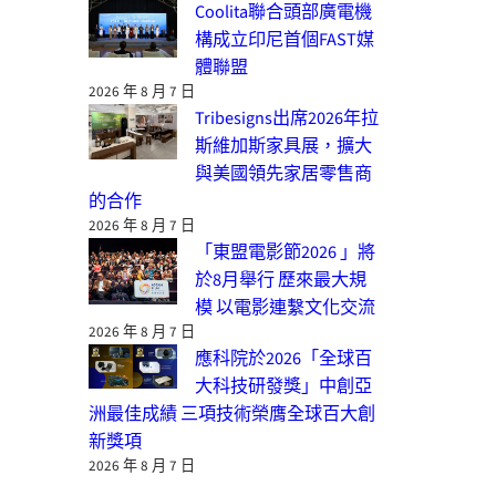
Coolita聯合頭部廣電機
構成立印尼首個FAST媒
體聯盟
2026 年 8 月 7 日
Tribesigns出席2026年拉
斯維加斯家具展，擴大
與美國領先家居零售商
的合作
2026 年 8 月 7 日
「東盟電影節2026 」將
於8月舉行 歷來最大規
模 以電影連繫文化交流
2026 年 8 月 7 日
應科院於2026「全球百
大科技研發獎」中創亞
洲最佳成績 三項技術榮膺全球百大創
新獎項
2026 年 8 月 7 日