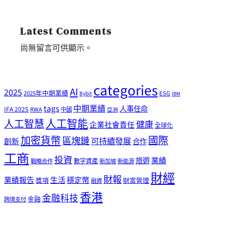
Latest Comments
尚無留言可供顯示。
categories
AI
2025
2025年中期業績
ESG
Bybit
IBM
tags
中期業績
人事任命
IFA 2025
RWA
中國
亞洲
人工智能
人工智慧
健康
企業社會責任
全球化
加密貨幣
國際
區塊鏈
可持續發展
創新
合作
工商
投資
業績
旅遊
戰略合作
數字資產
新加坡
新能源
財經
財報
生活
業績報告
穩定幣
獎項
財富管理
融資
香港
金融科技
金融
跨境支付