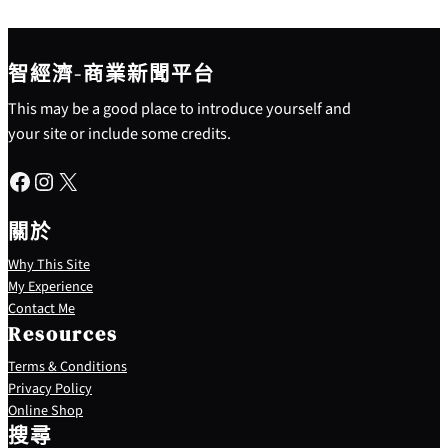
智經濟-商業新聞平台
This may be a good place to introduce yourself and
your site or include some credits.
Facebook
Instagram
X
關於
Why This Site
My Experience
Contact Me
Resources
Terms & Conditions
Privacy Policy
S
Online Shop
e
搜尋
a