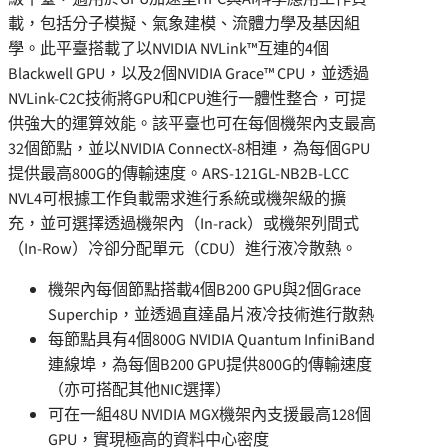
載，包括分子模擬、氣象建模、流體力學及基因組
學。此平臺搭載了以NVIDIA NVLink™互連的4個
Blackwell GPU，以及2個NVIDIA Grace™ CPU，並透過
NVLink-C2C技術將GPU和CPU進行一體性整合，可提
供強大的運算效能。該平臺也可在每個機架內支最高
32個節點，並以NVIDIA ConnectX-8相連，為每個GPU
提供最高800G的傳輸速度。ARS-121GL-NB2B-LCC
NVL4可根據工作負載需求進行系統或機架級的擴
充，並可選擇透過機架內（In-rack）或機架列間式
（In-Row）冷卻分配單元（CDU）進行液冷散熱。
機架內每個節點搭載4個B200 GPU與2個Grace
Superchip，並透過直達晶片液冷技術進行散熱
每節點具有4個800G NVIDIA Quantum InfiniBand
連線埠，為每個B200 GPU提供800G的傳輸速度
（亦可搭配其他NIC選擇）
可在一組48U NVIDIA MGX機架內支援最高128個
GPU，實現極高的資料中心密度