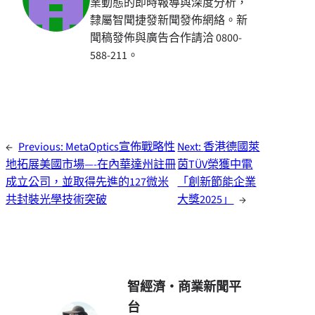
業動態的即時報導與深度分析，
隸屬智聞捷發新聞發佈網絡。新
聞稿發佈與廣告合作請洽 0800-
588-211。
←
Previous:
MetaOptics宣佈戰略性
Next:
香港德國萊
地拓展美國市場—-在內華達州註冊
茵TÜV榮獲中電
成立公司，並取得先進的127微米
「創新節能企業
共封裝光學技術突破
大獎2025」
→
智經濟・商業新聞平
台