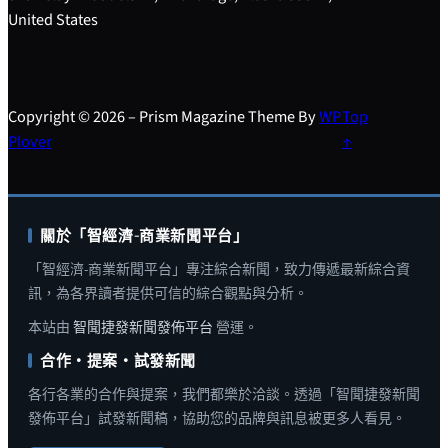
United States
Copyright © 2026 – Prism Magazine Theme By
WP
Top
Plover
↑
關於「智經濟-商業新聞平台」
「智經濟-商業新聞平台」專注綜合新聞，致力傳遞最新綜合資
訊，為各界讀者提供可信的綜合觀點與分析。
本站由
智聞捷發新聞發佈平台
營運。
合作・提案・試發新聞
各行各業的合作與提案，我們都樂於洽談。透過「智聞捷發新聞
發佈平台」試發新聞稿，協助您的品牌與訊息被更多人看見。