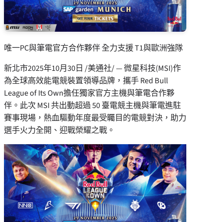
唯一PC與筆電官方合作夥伴 全力支援 T1與歐洲強隊
新北市
2025年10月30日
/美通社/ — 微星科技(MSI)作
為全球高效能電競裝置領導品牌，攜手
Red Bull
League
of Its Own擔任獨家官方主機與筆電合作夥
伴。此次 MSI 共出動超過 50 臺電競主機與筆電進駐
賽事現場，熱血驅動年度最受矚目的電競對決，助力
選手火力全開、迎戰榮耀
之戰。