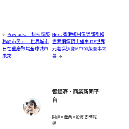
←
Previous:
「科技應服
Next:
香港鄉村俱樂部引領
務於市民」—-世界城市
世界網壇頂尖盛事 ITF世界
日在重慶聚焦全球城市
元老巡迴賽MT700級賽事揭
未來
幕
→
智經濟・商業新聞平
台
財經 × 產業 × 投資 即時報
導