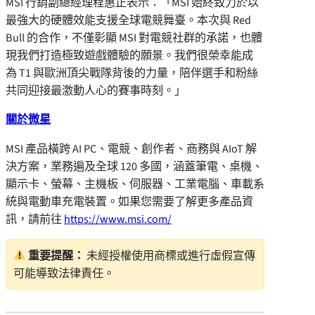
MSI 行銷副總經理程惠正表示：「MSI 始終致力於以
最強大的硬體效能支援全球電競舞臺。本次與 Red
Bull 的合作，不僅彰顯 MSI 對電競社群的承諾，也體
現我們打造極致遊戲體驗的願景。我們很榮幸能成
為 T1 與歐洲頂尖戰隊背後的力量，陪伴選手和粉絲
共同迎接最激動人心的賽事時刻。」
關於微星
MSI 產品橫跨 AI PC、電競、創作者、商務與 AIoT 解
決方案，業務遍及全球 120 多國，涵蓋筆電、桌機、
顯示卡、螢幕、主機板、伺服器、工業電腦、車載系
統與電動車充電裝置。如果您需要了解更多產品資
訊，請前往
https://www.msi.com/
重要提醒：
未經授權使用商標或進行虛假宣傳
可能導致法律責任。