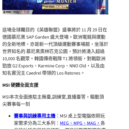
這場全球矚目的《英雄聯盟》盛事將於 11 月 29 日在
德國慕尼黑 SAP Garden 盛大登場。歐洲電競與運動
的全新地標，亦是新一代頂級運動賽事場館，坐落於
世界知名的 慕尼黑奧林匹克公園，預計將湧入超過
10,000 名觀眾。韓國傳奇戰隊 T1 將領銜，對戰歐洲
勁旅 G2 Esports、Karmine Corp、NNO Old，以及由
知名實況主 Caedrel 帶領的 Los Ratones。
MSI
硬體全面支援
MSI本次全面進駐主舞臺,訓練室,直播臺等，驅動頂
尖賽事每一刻
賽事與訓練專用主機
：MSI 桌上型電腦依照玩
家需求分為三大系列：
MEG、MPG、MAG，
各