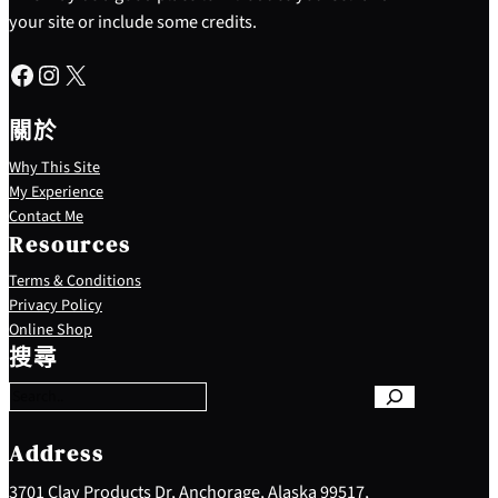
your site or include some credits.
Facebook
Instagram
X
關於
Why This Site
My Experience
Contact Me
Resources
Terms & Conditions
Privacy Policy
S
Online Shop
e
搜尋
a
r
c
h
Address
3701 Clay Products Dr, Anchorage, Alaska 99517,