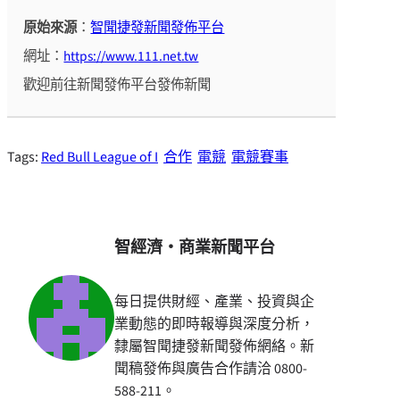
原始來源
：
智聞捷發新聞發佈平台
網址：
https://www.111.net.tw
歡迎前往新聞發佈平台發佈新聞
Tags:
Red Bull League of I
合作
電競
電競賽事
智經濟・商業新聞平台
每日提供財經、產業、投資與企
業動態的即時報導與深度分析，
隸屬智聞捷發新聞發佈網絡。新
聞稿發佈與廣告合作請洽 0800-
588-211。