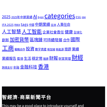
categories
AI
2025
2025年中期業績
ESG
Bybit
IBM
tags
中期業績
人事任命
IFA 2025
RWA
中國
亞洲
人工智能
人工智慧
健康
企業社會責任
全球化
加密貨幣
國際
區塊鏈
可持續發展
創新
合作
工商
投資
業績
旅遊
戰略合作
數字資產
新加坡
新能源
財經
財報
生活
業績報告
穩定幣
獎項
財富管理
融資
香港
金融科技
金融
跨境支付
智經濟-商業新聞平台
This may be a good place to introduce yourself and