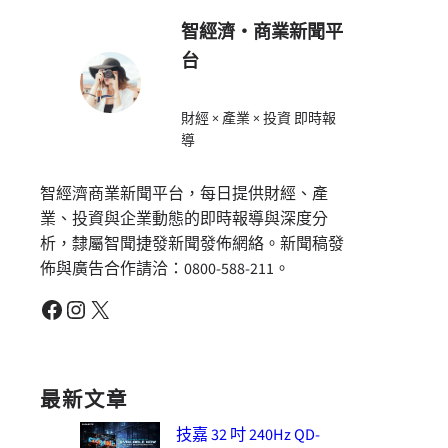
智經濟・商業新聞平
台
財經 × 產業 × 投資 即時報
導
智經濟商業新聞平台，每日提供財經、產
業、投資與企業動態的即時報導與深度分
析，隸屬智聞捷發新聞發佈網絡。新聞稿發
佈與廣告合作請洽：0800-588-211。
Facebook
Instagram
X
最新文章
技嘉 32 吋 240Hz QD-