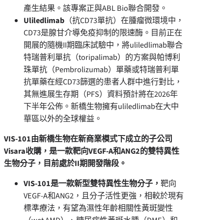
產生結果。該專案正與ABL Bio聯合開發。
Uliledlimab
（抗CD73單抗）在腫瘤微環境中，
CD73是腺甘介導免疫抑制的限速酶。目前正在
開展的隨機II期臨床試驗中，將uliledlimab聯合
特瑞普利單抗（toripalimab）的方案與帕博利
珠單抗（Pembrolizumab）單藥或特瑞普利單
抗單藥在經CD73篩選的患者人群中進行對比，
其無進展生存期（PFS）資料預計將在2026年
下半年公佈。新橋生物擁有uliledlimab在大中
華區以外的全球權益。
VIS-101由新橋生物在新商業模式下成立的子公司
Visara收購，是一款靶向VEGF-A和ANG2的雙特異性
生物分子，目前處於II期開發階段。
VIS-101是一款新型
雙特異性生物分子，
靶向
VEGF-A和ANG2，且分子活性更強，相較於現有
標準療法，有望為濕性年齡相關性黃斑變性