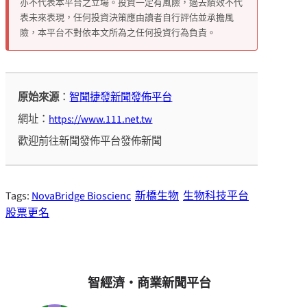
亦不代表本平台之立場。投資一定有風險，過去績效不代
表未來表現，任何投資決策應由讀者自行評估並承擔風
險，本平台不對依本文所為之任何投資行為負責。
原始來源
：
智聞捷發新聞發佈平台
網址：
https://www.111.net.tw
歡迎前往新聞發佈平台發佈新聞
Tags:
NovaBridge Bioscienc
新橋生物
生物科技平台
股票更名
智經濟・商業新聞平台