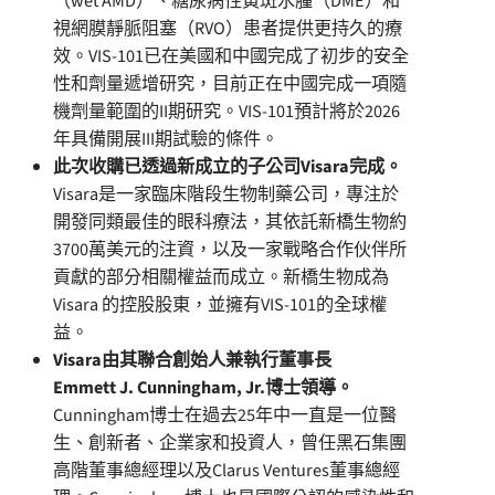
（wet AMD）、糖尿病性黃斑水腫（DME）和
視網膜靜脈阻塞（RVO）患者提供更持久的療
效。VIS-101已在美國和中國完成了初步的安全
性和劑量遞增研究，目前正在中國完成一項隨
機劑量範圍的II期研究。VIS-101預計將於2026
年具備開展III期試驗的條件。
此次收購已透過新成立的子公司
Visara完成。
Visara是一家臨床階段生物制藥公司，專注於
開發同類最佳的眼科療法，其依託新橋生物約
3700萬美元的注資，以及一家戰略合作伙伴所
貢獻的部分相關權益而成立。新橋生物成為
Visara 的控股股東，並擁有VIS-101的全球權
益。
Visara由
其聯合創始人兼
執行董事長
Emmett J. Cunningham, Jr.
博士
領導。
Cunningham博士在過去25年中一直是一位醫
生、創新者、企業家和投資人，曾任黑石集團
高階董事總經理以及Clarus Ventures董事總經