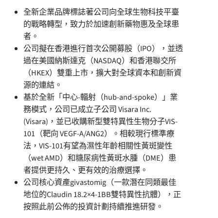
全新企業品牌標誌著公司向全球生物科技平臺
的戰略轉型，致力於加速創新藥物惠及全球患
者。
公司擬在香港進行首次公開募股（IPO），並透
過在美國納斯達克（NASDAQ）和香港聯交所
（HKEX）雙重上市，擴大對全球資本和創新資
源的連結。
基於全新「中心-輻射（hub-and-spoke）」業
務模式，公司已成立子公司 Visara Inc.
(Visara)，並已收購新型雙特異性生物分子VIS-
101（靶向 VEGF-A/ANG2）。相較現行標準療
法，VIS-101有望為濕性年齡相關性黃斑變性
（wet AMD）和糖尿病性黃斑水腫（DME）患
者提供更持久、更有效的治療選擇。
公司核心資產givastomig（一款潛在同類最佳
地位的Claudin 18.2×4-1BB雙特異性抗體），正
按照此前公佈的投資計劃持續推進研發。