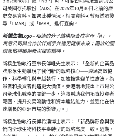
Biosciences」或「NBP」時，可能暫時無法查詢到公
司美國存托股份（ADS）在2025年10月30日之前的歷
史交易資料。如遇此種情況，相關資料可暫時透過搜
尋「I-MAB」或「IMAB」進行查詢。
新橋生物
Logo –
相連的分子結構組合成字母「
N」，
寓意公司與合作伙伴攜手共建更健康未來；開放的圓
環象徵持續創新與探索精神。
新橋生物執行董事長傅唯先生表示：「全新的企業品
牌形象生動體現了我們新的戰略核心——透過高效協
作、科學轉化與卓越執行，加速推進變革性療法，為
患者和投資者創造更大價值。美港兩地雙重上市是公
司全球化戰略的關鍵一步，這將幫助我們拓寬投資者
範圍、提升交易流動性和資本連結能力，並強化在快
速增長的亞洲市場的影響力。」
新橋生物執行長傅希湧博士表示：「新品牌形象與我
們向全球生物科技平臺轉型的戰略高度一致。近期，