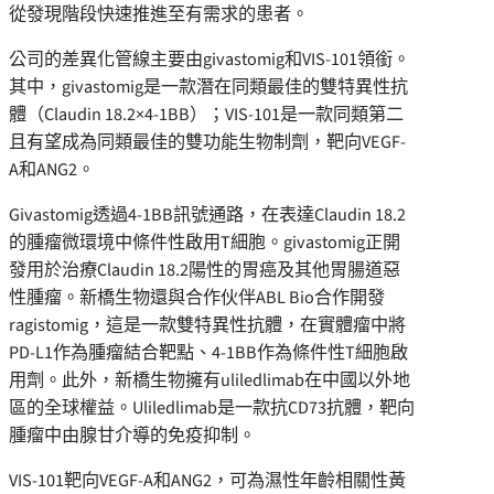
從發現階段快速推進至有需求的患者。
公司的差異化管線主要由givastomig和VIS-101領銜。
其中，givastomig是一款潛在同類最佳的雙特異性抗
體（Claudin 18.2×4-1BB）；VIS-101是一款同類第二
且有望成為同類最佳的雙功能生物制劑，靶向VEGF-
A和ANG2。
Givastomig透過4-1BB訊號通路，在表達Claudin 18.2
的腫瘤微環境中條件性啟用T細胞。givastomig正開
發用於治療Claudin 18.2陽性的胃癌及其他胃腸道惡
性腫瘤。新橋生物還與合作伙伴ABL Bio合作開發
ragistomig，這是一款雙特異性抗體，在實體瘤中將
PD-L1作為腫瘤結合靶點、4-1BB作為條件性T細胞啟
用劑。此外，新橋生物擁有uliledlimab在中國以外地
區的全球權益。Uliledlimab是一款抗CD73抗體，靶向
腫瘤中由腺甘介導的免疫抑制。
VIS-101靶向VEGF-A和ANG2，可為濕性年齡相關性黃