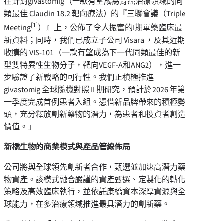
在針對givastomig（一款有望成為胃癌治療領域的同
類最佳 Claudin 18.2 靶向療法）的『三聯會議（Triple
[1]
Meeting
）』上，公佈了令人振奮的I期單藥臨床最
新資料；同時，我們已成立子公司 Visara ，及其近期
收購的 VIS‑101（一款有望成為下一代同類最佳的新
型雙特異性生物分子，靶向VEGF-A和ANG2），進一
步驗證了新戰略的可行性。我們正積極推進
givastomig 全球隨機對照 II 期研究，預計於 2026 年第
一季度完成首例患者入組。憑借新品牌帶來的積極勢
頭，充分釋放創新藥物的潛力，為患者和投資者創造
價值。」
新橋生物的商業模式與產品管線佈局
公司將與全球領先創新者合作，甄選並加速高潛力藥
物資產。該模式融合嚴謹的資產甄選、定製化的轉化
策略及高效臨床執行，並依託康橋資本深厚資源與全
球能力，在多治療領域推進最具潛力的創新藥。