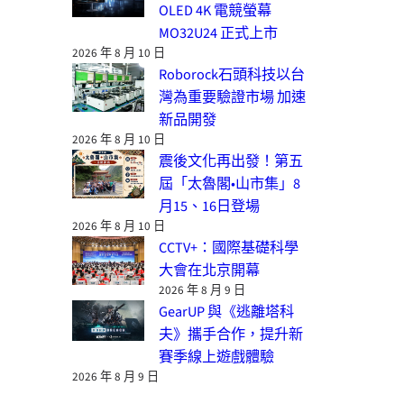
OLED 4K 電競螢幕
MO32U24 正式上市
2026 年 8 月 10 日
Roborock石頭科技以台
灣為重要驗證市場 加速
新品開發
2026 年 8 月 10 日
震後文化再出發！第五
屆「太魯閣•山市集」8
月15、16日登場
2026 年 8 月 10 日
CCTV+：國際基礎科學
大會在北京開幕
2026 年 8 月 9 日
GearUP 與《逃離塔科
夫》攜手合作，提升新
賽季線上遊戲體驗
2026 年 8 月 9 日