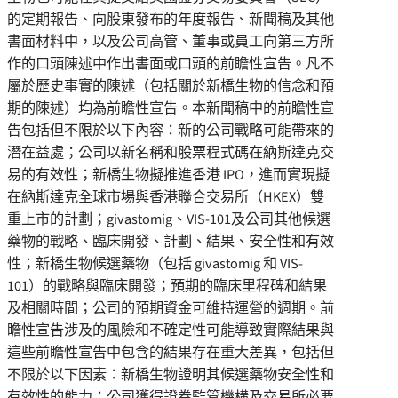
的定期報告、向股東發布的年度報告、新聞稿及其他
書面材料中，以及公司高管、董事或員工向第三方所
作的口頭陳述中作出書面或口頭的前瞻性宣告。凡不
屬於歷史事實的陳述（包括關於新橋生物的信念和預
期的陳述）均為前瞻性宣告。本新聞稿中的前瞻性宣
告包括但不限於以下內容：新的公司戰略可能帶來的
潛在益處；公司以新名稱和股票程式碼在納斯達克交
易的有效性；新橋生物擬推進香港 IPO，進而實現擬
在納斯達克全球市場與香港聯合交易所（HKEX）雙
重上市的計劃；givastomig、VIS-101及公司其他候選
藥物的戰略、臨床開發、計劃、結果、安全性和有效
性；新橋生物候選藥物（包括 givastomig 和 VIS-
101）的戰略與臨床開發；預期的臨床里程碑和結果
及相關時間；公司的預期資金可維持運營的週期。前
瞻性宣告涉及的風險和不確定性可能導致實際結果與
這些前瞻性宣告中包含的結果存在重大差異，包括但
不限於以下因素：新橋生物證明其候選藥物安全性和
有效性的能力；公司獲得證券監管機構及交易所必要