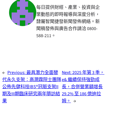
每日提供財經、產業、投資與企
業動態的即時報導與深度分析，
隸屬智聞捷發新聞發佈網絡。新
聞稿發佈與廣告合作請洽 0800-
588-211。
←
Previous:
最具潛力全面替
Next:
2025 年第 3 季，
代永久支架：高潤霖院士團隊
e& 繼續保持強勁成
公佈先健科技IBS®冠脈支架II
長，合併營業額增長
期及III期臨床研究兩年隨訪結
29.2% 至 186 億迪拉
果
姆。
→