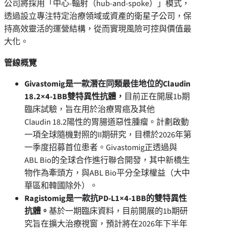
公司將採用「中心-輻射（hub-and-spoke）」模式，
透過設立專注特定治療領域或資產的衛星子公司，保
持高效靈活的運營結構，從而實現風險可控與價值最
大化。
管線概覽
Givastomig是一款潛在同類最佳地位的Claudin
18.2×4-1BB雙特異性抗體，
目前正在開展1b期
臨床試驗，旨在用於治療胃癌及其他
Claudin 18.2陽性的胃腸道惡性腫瘤。計劃啟動
一項全球隨機對照的II期研究，目標於2026年第
一季度招募首位患者。Givastomig正透過與
ABL Bio的全球合作進行聯合開發，其中新橋生
物作為牽頭方，與ABL Bio平分全球權益（大中
華區和韓國除外）。
Ragistomig
是一款抗
PD-L1×4-1BB
的雙特異性
抗體。
基於一期臨床資料，目前開展的1b期研
究旨在擴大治療視窗，預計將在2026年下半年