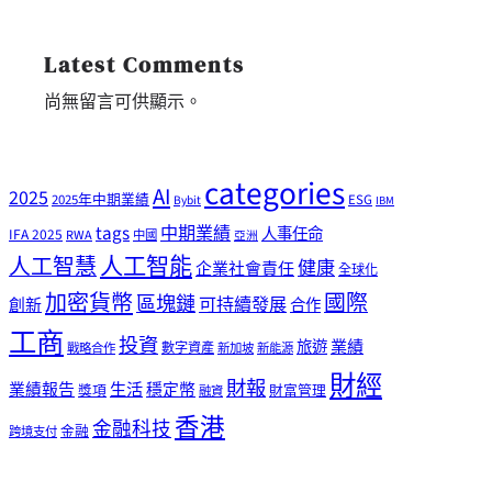
Latest Comments
尚無留言可供顯示。
categories
AI
2025
2025年中期業績
ESG
Bybit
IBM
tags
中期業績
人事任命
IFA 2025
RWA
中國
亞洲
人工智能
人工智慧
健康
企業社會責任
全球化
加密貨幣
國際
區塊鏈
可持續發展
創新
合作
工商
投資
業績
旅遊
戰略合作
數字資產
新加坡
新能源
財經
財報
生活
業績報告
穩定幣
獎項
財富管理
融資
香港
金融科技
金融
跨境支付