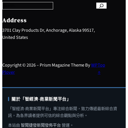
r
c
h
Address
3701 Clay Products Dr, Anchorage, Alaska 99517,
United States
Copyright © 2026 – Prism Magazine Theme By
WP
Top
Plover
↑
關於「智經濟-商業新聞平台」
「智經濟-商業新聞平台」專注綜合新聞，致力傳遞最新綜合資
訊，為各界讀者提供可信的綜合觀點與分析。
本站由
智聞捷發新聞發佈平台
營運。