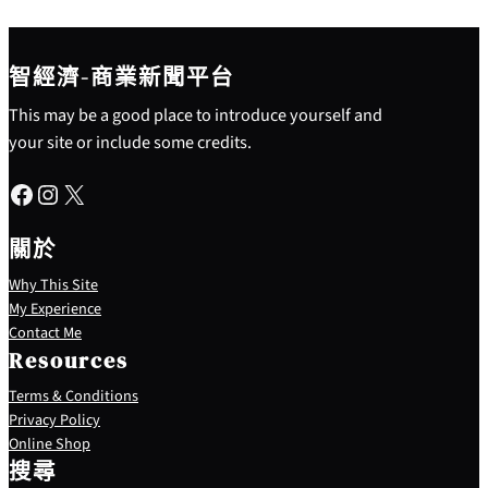
智經濟-商業新聞平台
This may be a good place to introduce yourself and
your site or include some credits.
Facebook
Instagram
X
關於
Why This Site
My Experience
Contact Me
Resources
Terms & Conditions
Privacy Policy
S
Online Shop
e
搜尋
a