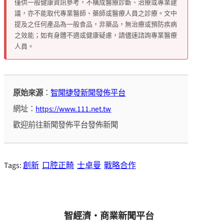
僅供一般健康資訊參考，不構成醫療診斷、治療或專業建
議，亦不能取代專業醫師、藥師或醫療人員之診療。文中
提及之任何產品為一般食品，非藥品，無治療或預防疾病
之效能；如有身體不適或健康疑慮，請儘速諮詢專業醫療
人員。
原始來源
：
智聞捷發新聞發佈平台
網址：
https://www.111.net.tw
歡迎前往新聞發佈平台發佈新聞
Tags:
創新
口腔正畸
士卓曼
戰略合作
智經濟・商業新聞平台