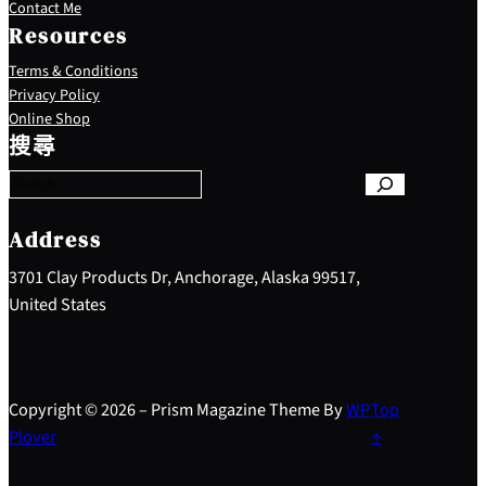
Contact Me
Resources
Terms & Conditions
Privacy Policy
S
Online Shop
e
搜尋
a
r
c
h
Address
3701 Clay Products Dr, Anchorage, Alaska 99517,
United States
Copyright © 2026 – Prism Magazine Theme By
WP
Top
Plover
↑