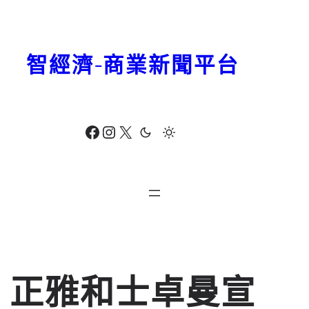
跳
至
主
智經濟-商業新聞平台
要
內
容
Facebook
Instagram
X
正雅和士卓曼宣