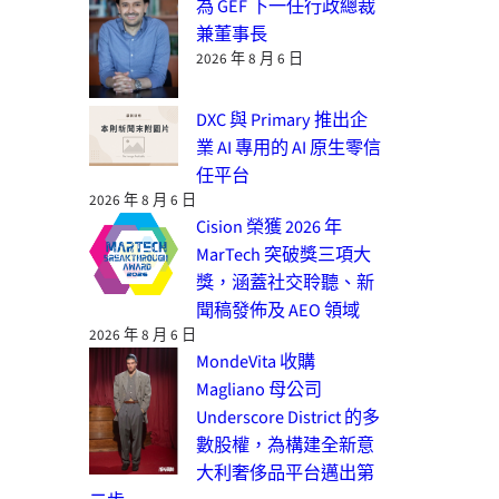
為 GEF 下一任行政總裁
兼董事長
2026 年 8 月 6 日
DXC 與 Primary 推出企
業 AI 專用的 AI 原生零信
任平台
2026 年 8 月 6 日
Cision 榮獲 2026 年
MarTech 突破獎三項大
獎，涵蓋社交聆聽、新
聞稿發佈及 AEO 領域
2026 年 8 月 6 日
MondeVita 收購
Magliano 母公司
Underscore District 的多
數股權，為構建全新意
大利奢侈品平台邁出第