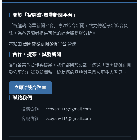
關於「智經濟-商業新聞平台」
「智經濟-商業新聞平台」專注綜合新聞，致力傳遞最新綜合資
訊，為各界讀者提供可信的綜合觀點與分析。
本站由
智聞捷發新聞發佈平台
營運。
合作・提案・試發新聞
各行各業的合作與提案，我們都樂於洽談。透過「智聞捷發新聞
發佈平台」試發新聞稿，協助您的品牌與訊息被更多人看見。
立即洽談合作
聯絡我們
投稿合作
ecoyah+115@gmail.com
客服信箱
ecoyah+115@gmail.com