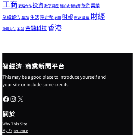
工商
投資
業績
旅遊
戰略合作
數字資產
新加坡
新能源
財經
財報
生活
業績報告
穩定幣
獎項
財富管理
融資
香港
金融科技
金融
跨境支付
智經濟-商業新聞平台
This may be a good place to introduce yourself and
your site or include some credits.
Facebook
Instagram
X
關於
Why This Site
My Experience