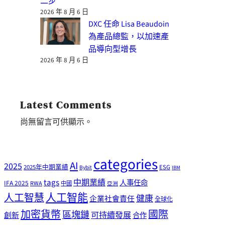
二步
2026 年 8 月 6 日
DXC 任命 Lisa Beaudoin
為產品總監，以加速產
品導向型增長
2026 年 8 月 6 日
Latest Comments
尚無留言可供顯示。
categories
AI
2025
2025年中期業績
ESG
Bybit
IBM
tags
中期業績
人事任命
IFA 2025
RWA
中國
亞洲
人工智能
人工智慧
健康
企業社會責任
全球化
加密貨幣
國際
區塊鏈
可持續發展
創新
合作