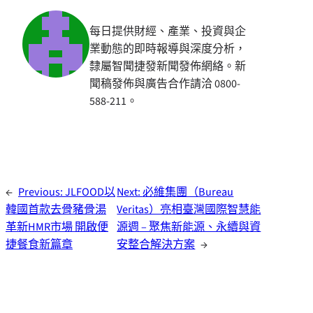
每日提供財經、產業、投資與企
業動態的即時報導與深度分析，
隸屬智聞捷發新聞發佈網絡。新
聞稿發佈與廣告合作請洽 0800-
588-211。
←
Previous:
JLFOOD以
Next:
必維集團（Bureau
韓國首款去骨豬骨湯
Veritas）亮相臺灣國際智慧能
革新HMR市場 開啟便
源週 – 聚焦新能源、永續與資
捷餐食新篇章
安整合解決方案
→