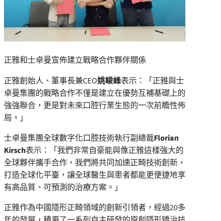
正雅和士卓曼宣佈建立戰略合作夥伴關係
正雅創始人、董事長兼CEO
姚峻峰
表示：「正雅與士
卓曼集團的戰略合作不僅是建立在優勢互補基礎上的
強強聯合，更是對未來口腔行業生態的一次前瞻性佈
局。」
士卓曼集團全球數字化口腔技術執行副總裁
Florian
Kirsch
表示：「我們非常自豪能與像正雅這樣強大的
全球夥伴攜手合作，我們將共同加速正畸技術創新，
打造全球化平臺，讓全球醫生與患者都能更便捷地享
有高品質、可預測的治療方案。」
正雅作為中國隱形正畸領域的創新引領者，經過20多
年的發展，積澱了一系列自主研發的原創隱形矯治技