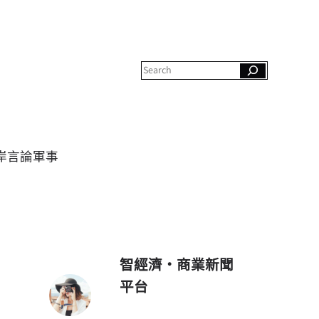
S
e
a
r
c
h
岸
言論
軍事
智經濟・商業新聞
平台