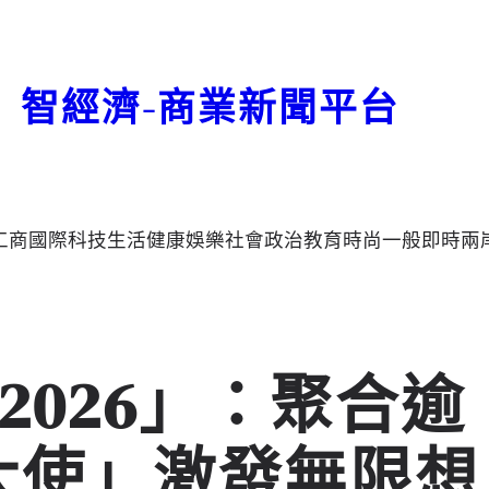
智經濟-商業新聞平台
工商
國際
科技
生活
健康
娛樂
社會
政治
教育
時尚
一般
即時
兩
2026」：聚合逾
術大使」激發無限想