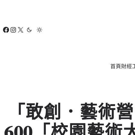
跳
至
主
Facebook
Instagram
X
要
內
容
首頁
財經
「敢創．藝術營
600「校園藝