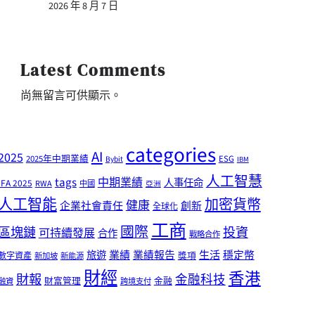
2026 年 8 月 7 日
Latest Comments
尚無留言可供顯示。
categories
AI
2025
2025年中期業績
ESG
Bybit
IBM
人工智慧
tags
中期業績
人事任命
IFA 2025
RWA
中國
亞洲
人工智能
加密貨幣
健康
企業社會責任
創新
全球化
工商
國際
區塊鏈
投資
可持續發展
合作
戰略合作
業績
生活
旅遊
業績報告
穩定幣
獎項
數字資產
新加坡
新能源
財經
香港
財報
金融科技
財富管理
金融
融資
跨境支付