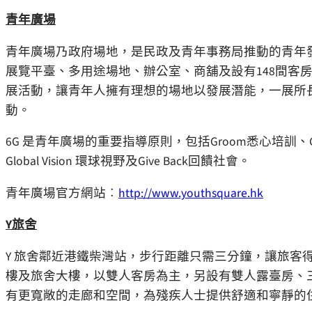
青年廣場
青年廣場乃政府場地，是民政及青年事務局推動的青年發展
展覽平臺、多用途場地、辦公室、商舖及設有148間客
展活動，讓青年人擁有理想的場地以發展潛能，一展所
動。
6G 是青年廣場的重要指導原則，包括Groom悉心培訓、Gr
Global Vision 環球視野及Give Back回饋社會。
青年廣場官方網站︰
http://www.youthsquare.hk
Y
旅舍
Y 旅舍鄰近港鐵柴灣站，步行距離只需三分鐘，讓旅客
樓及旅舍大樓，以雙人客房為主，另設有雙人露臺房、
有更寬敞的走廊和空間，為殘疾人士提供舒適和寧靜的