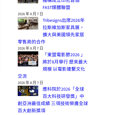
機構成立印尼首個
FAST媒體聯盟
2026 年 8 月 7 日
Tribesigns出席2026年
拉斯維加斯家具展，
擴大與美國領先家居
零售商的合作
2026 年 8 月 7 日
「東盟電影節2026 」
將於8月舉行 歷來最大
規模 以電影連繫文化
交流
2026 年 8 月 7 日
應科院於2026「全球
百大科技研發獎」中
創亞洲最佳成績 三項技術榮膺全球
百大創新獎項