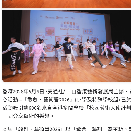
香港
2026年5月6日
/美通社/ — 由香港藝術發展局主
心活動—「敢創．藝術營2026」(小學及特殊學校組) 已
活動吸引逾600名來自全港多間學校「校園藝術大使計
一同分享藝術的樂趣。
本屆「敢創．藝術營2026」以「聚合．藝想」為主題