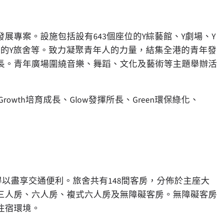
專案。設施包括設有643個座位的Y綜藝館、Y劇場、Y
房的Y旅舍等。致力凝聚青年人的力量，結集全港的青年發
長。青年廣場圍繞音樂、舞蹈、文化及藝術等主題舉辦活
owth培育成長、Glow發揮所長、Green環保綠化、
得以盡享交通便利。旅舍共有148間客房，分佈於主座大
三人房、六人房、複式六人房及無障礙客房。無障礙客房
住宿環境。