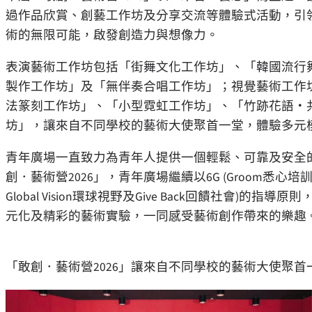
過作品欣賞、創藝工作坊及分享交流等體驗式活動，引
術的無限可能，啟發創造力與想像力。
表演藝術工作坊包括「街舞文化工作坊」、「韓國流行
製作工作坊」及「無伴奏合唱工作坊」；視覺藝術工作
法篆刻工作坊」、「小型霓虹工作坊」、「竹跡花語・
坊」，讓來自不同學校的藝術大使聚首一堂，體驗多元
青年廣場一直致力為青年人提供一個輕鬆、可靠及安全
創．藝術營2026」，青年廣場繼續以6G (Groom悉心培訓
Global Vision環球視野及Give Back回饋社會
元化及精彩的藝術實驗，一同感受藝術創作帶來的樂趣
「敢創．藝術營2026」讓來自不同學校的藝術大使聚