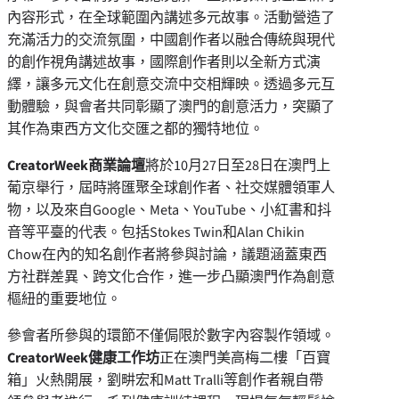
內容形式，在全球範圍內講述多元故事。活動營造了
充滿活力的交流氛圍，中國創作者以融合傳統與現代
的創作視角講述故事，國際創作者則以全新方式演
繹，讓多元文化在創意交流中交相輝映。透過多元互
動體驗，與會者共同彰顯了澳門的創意活力，突顯了
其作為東西方文化交匯之都的獨特地位。
CreatorWeek
商業論壇
將於10月27日至28日在澳門上
葡京舉行，屆時將匯聚全球創作者、社交媒體領軍人
物，以及來自Google、Meta、YouTube、小紅書和抖
音等平臺的代表。包括Stokes Twin和Alan Chikin
Chow在內的知名創作者將參與討論，議題涵蓋東西
方社群差異、跨文化合作，進一步凸顯澳門作為創意
樞紐的重要地位。
參會者所參與的環節不僅侷限於數字內容製作領域。
CreatorWeek
健康工作坊
正在澳門美高梅二樓「百寶
箱」火熱開展，劉畊宏和Matt Tralli等創作者親自帶