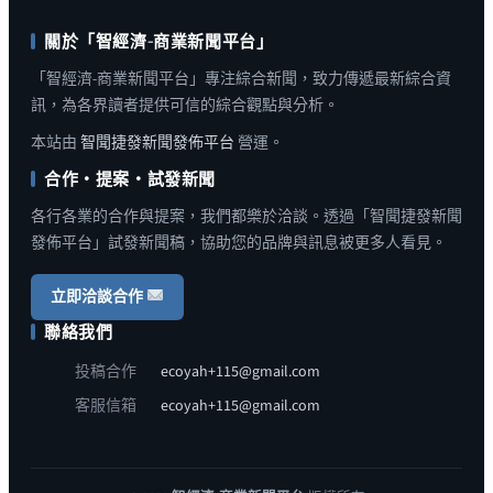
關於「智經濟-商業新聞平台」
「智經濟-商業新聞平台」專注綜合新聞，致力傳遞最新綜合資
訊，為各界讀者提供可信的綜合觀點與分析。
本站由
智聞捷發新聞發佈平台
營運。
合作・提案・試發新聞
各行各業的合作與提案，我們都樂於洽談。透過「智聞捷發新聞
發佈平台」試發新聞稿，協助您的品牌與訊息被更多人看見。
立即洽談合作
聯絡我們
投稿合作
ecoyah+115@gmail.com
客服信箱
ecoyah+115@gmail.com