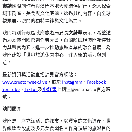
邀請
國際創作者與澳門本地大使結伴同行，深入探索
城市街區、美食與文化底蘊，透過共創內容，向全球
觀眾展示澳門的獨特精神與文化魅力。
澳門特別行政區政府旅遊局局長
文綺華
表示，希望透
過2025澳門國際創作者大會，向國際展現澳門獨特魅
力與豐富內涵，進一步推動旅遊產業的融合發展，為
澳門建設「世界旅遊休閑中心」注入新的活力與創
意。
最新資訊與活動直播請見官方網站：
www.creatorweek.live
，或於
Instagram
、
Facebook
、
YouTube
、
TikTok
及
小紅書
上關注@visitmacao官方賬
號。
澳門簡介
澳門是一座充滿活力的都市，以豐富的文化遺產、世
界級娛樂設施及多元美食聞名。作為頂級的旅遊目的