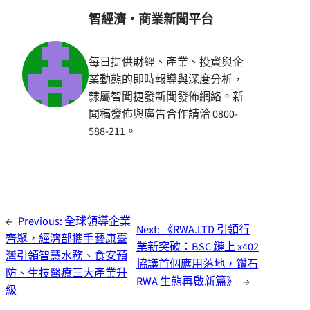
智經濟・商業新聞平台
每日提供財經、產業、投資與企
業動態的即時報導與深度分析，
隸屬智聞捷發新聞發佈網絡。新
聞稿發佈與廣告合作請洽 0800-
588-211。
←
Previous:
全球領導企業
Next:
《RWA.LTD 引領行
齊聚，經濟部攜手藝康臺
業新突破：BSC 鏈上 x402
灣引領智慧水務、食安預
協議首個應用落地，鑽石
防、生技醫療三大產業升
RWA 生態再啟新篇》
→
級