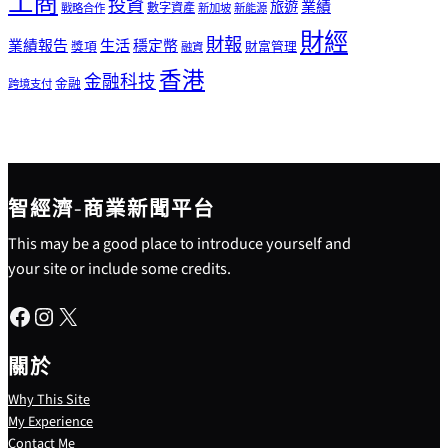
工商
投資
業績
旅遊
戰略合作
數字資產
新加坡
新能源
財經
財報
生活
業績報告
穩定幣
獎項
財富管理
融資
香港
金融科技
金融
跨境支付
智經濟-商業新聞平台
This may be a good place to introduce yourself and
your site or include some credits.
Facebook
Instagram
X
關於
Why This Site
My Experience
Contact Me