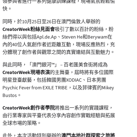
領參與者進行一系列健康訓練課程，現場氣氛輕鬆愉
快。
同時，於10月25日至26日在澳門倫敦人舉辦的
CreatorWeek粉絲見面會
吸引了數以百計的粉絲，粉
絲們得以與包括Apl.de.Ap、Steven He和Berywam在
內的40位人氣創作者近距離互動，現場反應熱烈，充
分體現了創作者與觀眾之間的真實連結與互動魅力。
與此同時，「澳門銀河™」 – 百老匯美食街將成為
CreatorWeek
現場表演
的主舞臺，屆時將有多位國際
明星登臺獻藝，包括韓國男團XODIAC、日本男團
Psychic Fever from EXILE TRIBE，以及菲律賓的Mikey
Bustos。
CreatorWeek
創作者學院
將推出一系列的實踐課程，
由行業專家與平臺代表分享內容創作實戰經驗與拓展
全球市場的策略。
此外，本次活動特別舉辦的
澳門
本地
社群
探索之旅將