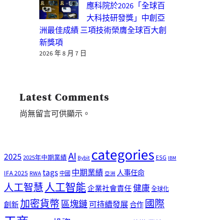
應科院於2026「全球百
大科技研發獎」中創亞
洲最佳成績 三項技術榮膺全球百大創
新獎項
2026 年 8 月 7 日
Latest Comments
尚無留言可供顯示。
categories
AI
2025
2025年中期業績
ESG
Bybit
IBM
tags
中期業績
人事任命
IFA 2025
RWA
中國
亞洲
人工智能
人工智慧
健康
企業社會責任
全球化
加密貨幣
國際
區塊鏈
可持續發展
創新
合作