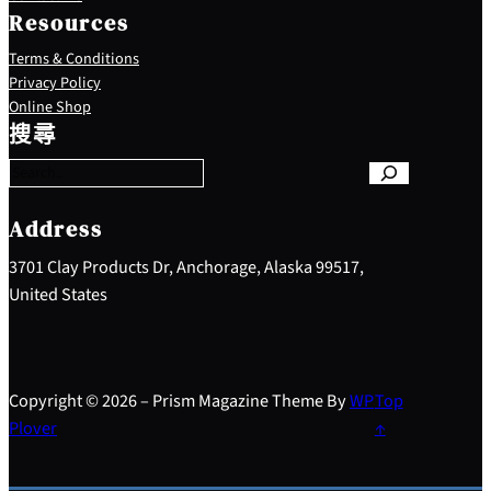
Resources
Terms & Conditions
Privacy Policy
S
Online Shop
e
搜尋
a
r
c
h
Address
3701 Clay Products Dr, Anchorage, Alaska 99517,
United States
Copyright © 2026 – Prism Magazine Theme By
WP
Top
Plover
↑