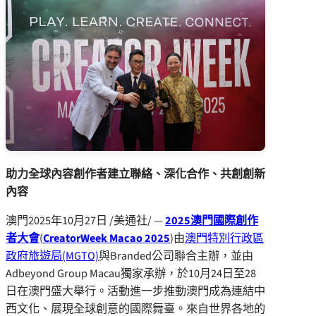
助力
全球
內容創作者建立聯絡
、深化
合作
、共創創新
內容
澳門
2025年10月27日
/美通社/ —
2025
澳門國際創作
者大會
(
CreatorWeek Macao 2025
)由
澳門特別行政區
政府旅遊局(MGTO)
與Branded公司聯合主辦，並由
Adbeyond Group Macau獨家承辦，於10月24日至28
日在澳門盛大舉行。活動進一步推動澳門成為連結中
西文化、展現全球創意的國際舞臺。來自世界各地的