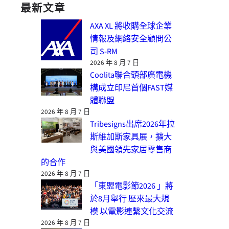
最新文章
AXA XL 將收購全球企業
情報及網絡安全顧問公
司 S-RM
2026 年 8 月 7 日
Coolita聯合頭部廣電機
構成立印尼首個FAST媒
體聯盟
2026 年 8 月 7 日
Tribesigns出席2026年拉
斯維加斯家具展，擴大
與美國領先家居零售商
的合作
2026 年 8 月 7 日
「東盟電影節2026 」將
於8月舉行 歷來最大規
模 以電影連繫文化交流
2026 年 8 月 7 日