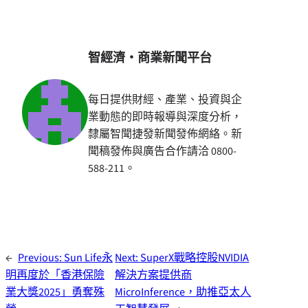
智經濟・商業新聞平台
每日提供財經、產業、投資與企
業動態的即時報導與深度分析，
隸屬智聞捷發新聞發佈網絡。新
聞稿發佈與廣告合作請洽 0800-
588-211。
←
Previous:
Sun Life永
Next:
SuperX戰略控股NVIDIA
明再度於「香港保險
解決方案提供商
業大獎2025」勇奪殊
MicroInference，助推亞太人