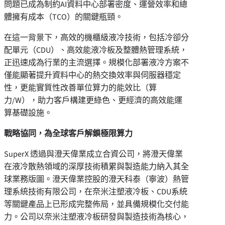
問題已成為制約AI資料中心部署密度、運營效率和總
體擁有成本（TCO）的關鍵瓶頸。
在這一背景下，高效的機櫃級液冷技術，包括冷卻分
配單元（CDU）、高效能液冷板及整體熱管理系統，
正迅速成為行業的主流選擇。規模化部署液冷方案不
僅能顯著提升資料中心的熱交換效率與伺服器穩定
性，更能實質性改善單位算力的能效比（算
力/W），助力客戶構建更綠色、更經濟的高效能運
算基礎設施。
戰略協同，為全球客戶解鎖極限算力
SuperX 透過與澄天偉業成立合資公司，將澄天偉業
在液冷散熱領域的深厚技術積累與製造能力納入其全
球業務版圖。澄天偉業控股的澄天科泰（寧波）熱管
理系統技術有限公司，在奈米注塑液冷板、CDU系統
等關鍵產品上已形成完整佈局，並具備規模化交付能
力。公司以奈米注塑液冷板研發與製造技術為核心，