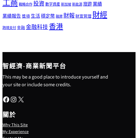
工商
投資
業績
旅遊
戰略合作
數字資產
新加坡
新能源
財經
財報
生活
業績報告
穩定幣
獎項
財富管理
融資
香港
金融科技
金融
跨境支付
智經濟-商業新聞平台
This may be a good place to introduce yourself and
your site or include some credits.
Facebook
Instagram
X
關於
Why This Site
My Experience