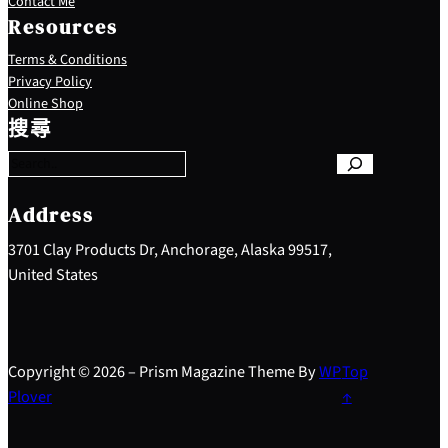
Contact Me
Resources
Terms & Conditions
Privacy Policy
S
Online Shop
e
搜尋
a
r
c
h
Address
3701 Clay Products Dr, Anchorage, Alaska 99517,
United States
Copyright © 2026 – Prism Magazine Theme By
WP
Top
Plover
↑