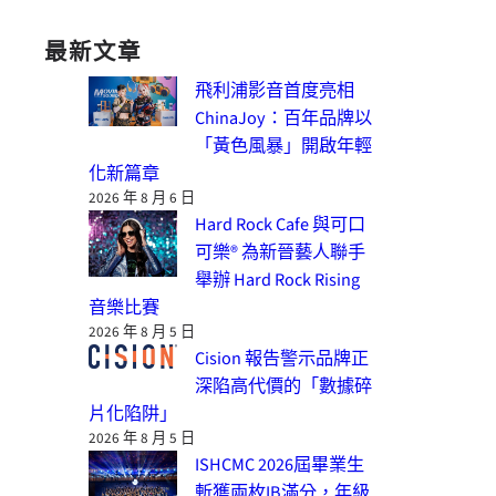
最新文章
飛利浦影音首度亮相
ChinaJoy：百年品牌以
「黃色風暴」開啟年輕
化新篇章
2026 年 8 月 6 日
Hard Rock Cafe 與可口
可樂® 為新晉藝人聯手
舉辦 Hard Rock Rising
音樂比賽
2026 年 8 月 5 日
Cision 報告警示品牌正
深陷高代價的「數據碎
片化陷阱」
2026 年 8 月 5 日
ISHCMC 2026屆畢業生
斬獲兩枚IB滿分，年級