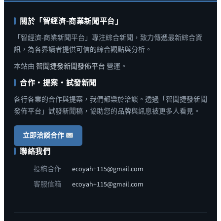
關於「智經濟-商業新聞平台」
「智經濟-商業新聞平台」專注綜合新聞，致力傳遞最新綜合資
訊，為各界讀者提供可信的綜合觀點與分析。
本站由
智聞捷發新聞發佈平台
營運。
合作・提案・試發新聞
各行各業的合作與提案，我們都樂於洽談。透過「智聞捷發新聞
發佈平台」試發新聞稿，協助您的品牌與訊息被更多人看見。
立即洽談合作
聯絡我們
投稿合作
ecoyah+115@gmail.com
客服信箱
ecoyah+115@gmail.com