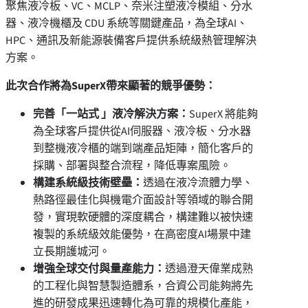
聚焦液冷板、VC、MCLP、奈米注塑液冷模組、分水
器、液冷機櫃及 CDU 系統等關鍵產品，為全球AI、
HPC、通訊及新能源裝備客戶提供系統級熱管理解決
方案。
此次合作將為
SuperX
帶來顯著的競爭優勢：
完善
「
一站式
」
液冷解決方案：
SuperX 將能夠
為全球客戶提供從AI伺服器、液冷板、分水器
到整機液冷櫃的端到端產品矩陣，簡化客戶的
採購、部署與整合流程，降低專案風險。
構建系統級技術壁壘：
透過在液冷流體力學、
熱路徑最佳化與機電介面設計等領域的聯合開
發，實現軟硬體的深度耦合，構建難以被快速
複製的系統級效能優勢，在高密度AI場景中建
立長期護城河。
增強全球交付與量產能力：
透過澄天偉業成熟
的工程化與智慧製造體系，合資公司能夠將先
進的研發成果迅速轉化為可靠的規模化產能，