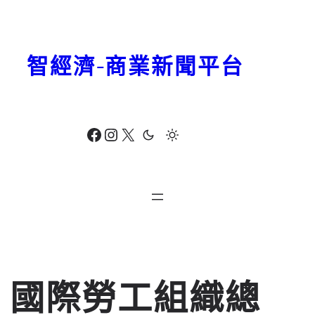
跳
至
主
智經濟-商業新聞平台
要
內
容
Facebook
Instagram
X
國際勞工組織總