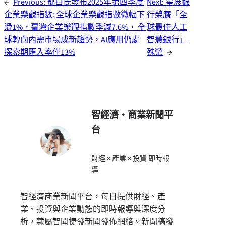
←
Previous:
鄧白氏發布2025年第四季度
Next:
星展銀
企業樂觀指數: 全球企業樂觀指數微幅下
行榮膺「全
滑1%，臺灣企業樂觀指數季減7.6%， 全
球最佳人工
球轉向內需市場成新趨勢，AI應用仍處
智慧銀行」
探索期匯入率僅13%
殊榮
→
智經濟・商業新聞平
台
財經 × 產業 × 投資 即時報
導
智經濟商業新聞平台，每日提供財經、產
業、投資與企業動態的即時報導與深度分
析，隸屬智聞捷發新聞發佈網絡。新聞稿發