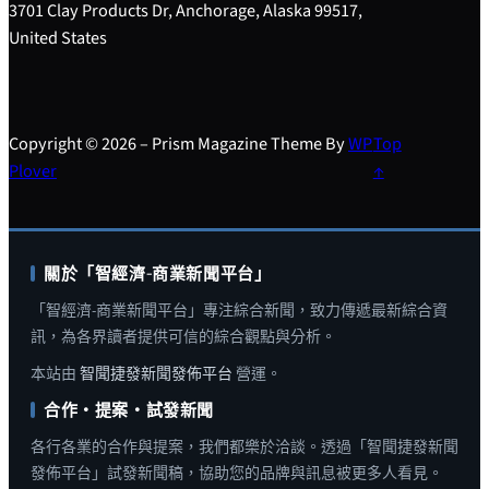
3701 Clay Products Dr, Anchorage, Alaska 99517,
United States
Copyright © 2026 – Prism Magazine Theme By
WP
Top
Plover
↑
關於「智經濟-商業新聞平台」
「智經濟-商業新聞平台」專注綜合新聞，致力傳遞最新綜合資
訊，為各界讀者提供可信的綜合觀點與分析。
本站由
智聞捷發新聞發佈平台
營運。
合作・提案・試發新聞
各行各業的合作與提案，我們都樂於洽談。透過「智聞捷發新聞
發佈平台」試發新聞稿，協助您的品牌與訊息被更多人看見。