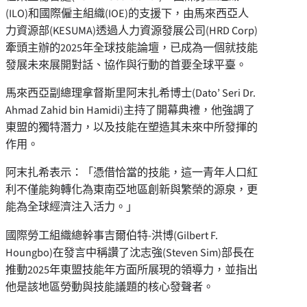
(ILO)和國際僱主組織(IOE)的支援下，由馬來西亞人
力資源部(KESUMA)透過人力資源發展公司(HRD Corp)
牽頭主辦的2025年全球技能論壇，已成為一個就技能
發展未來展開對話、協作與行動的首要全球平臺。
馬來西亞副總理拿督斯里阿末扎希博士(Dato’ Seri Dr.
Ahmad Zahid bin Hamidi)主持了開幕典禮，他強調了
東盟的獨特潛力，以及技能在塑造其未來中所發揮的
作用。
阿末扎希表示：「憑借恰當的技能，這一青年人口紅
利不僅能夠轉化為東南亞地區創新與繁榮的源泉，更
能為全球經濟注入活力。」
國際勞工組織總幹事吉爾伯特-洪博(
Gilbert F.
Houngbo
)在發言中稱
讚
了沈志強(
Steven Sim
)部長在
推動2025年東盟技能年方面所展現的領導力，並指出
他是該地區勞動與技能議題的核心發聲者。