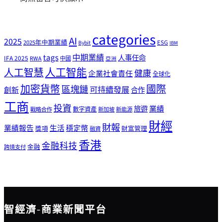
categories
AI
2025
2025年中期業績
ESG
Bybit
IBM
tags
中期業績
人事任命
IFA 2025
RWA
中國
亞洲
人工智能
人工智慧
健康
企業社會責任
全球化
加密貨幣
國際
區塊鏈
可持續發展
創新
合作
工商
投資
業績
旅遊
戰略合作
數字資產
新加坡
新能源
財經
財報
生活
業績報告
穩定幣
獎項
財富管理
融資
香港
金融科技
金融
跨境支付
智經濟-商業新聞平台