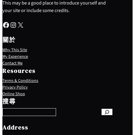
This may be a good place to introduce yourself and
your site or include some credits.
Facebook
Instagram
X
關於
Why This Site
My Experience
Contact Me
Resources
Terms & Conditions
Privacy Policy
S
Online Shop
e
搜尋
a
r
c
h
Address