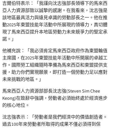
吉爾伯特表示：「我謹向沈志強部長領導下的馬來西
亞人力資源部致以誠摯的感謝。在我看來，沈志強是
該地區最具活力與遠見卓識的勞動部長之一。他在推
動2025年東盟技能年活動中所展現的領導力，真切體
現了馬來西亞提升本地區勞動力未來競爭力的堅定承
諾。」
他補充說：「我必須肯定馬來西亞政府作為東盟輪值
主席國，在2025年東盟技能年活動中所開展的卓越工
作。國際勞工組織隨時準備為馬來西亞和東盟提供支
援，助力你們實現願景，即打造一個勞動力足以應對
未來挑戰的地區。」
馬來西亞人力資源部部長沈志強(
Steven Sim Chee
Keong
)在致辭中強調，勞動者必須始終處於經濟進步
的核心地位。
沈志強表示：「勞動者是我們經濟中的價值創造者。
過去100年來勞動者所取得的成果不僅必須得到保