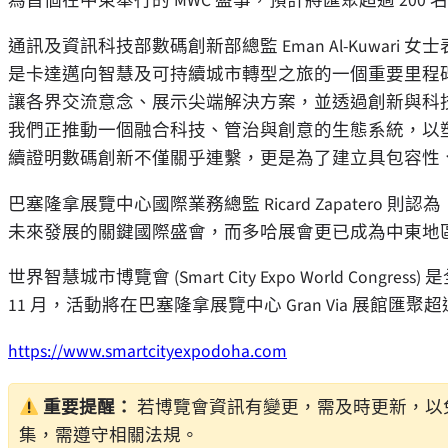
為首個在中東舉行的 MWC 盛事，預計將匯聚超過 200 名
通訊及資訊科技部數碼創新部總監
Eman Al-Kuwari
女士
是卡達邁向智慧及可持續城市轉型之旅的一個重要里程
讓各界交流意念、展示尖端解決方案，並透過創新與科技
我們正推動一個融合科技、管治與創意的生態系統，以
續證明數碼創新不僅關乎連繫，更是為了建立具包容性
巴塞隆拿展覽中心國際業務總監
Ricard Zapatero
則認為
未來發展的關鍵國際盛會，而多哈展會更已成為中東地
世界智慧城市博覽會 (Smart City Expo World C
11 月，活動將在巴塞隆拿展覽中心 Gran Via 展館匯聚超過 
https://www.smartcityexpodoha.com
重要提醒：
若博覽會資訊有變更，需及時更新，以
集，需遵守相關法規。