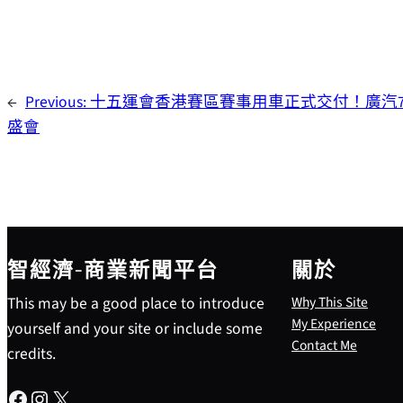
←
Previous:
十五運會香港賽區賽事用車正式交付！廣汽7
盛會
智經濟-商業新聞平台
關於
This may be a good place to introduce
Why This Site
My Experience
yourself and your site or include some
Contact Me
credits.
Facebook
Instagram
X