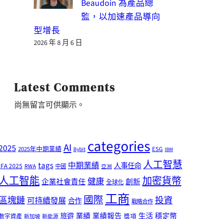
Beaudoin 為產品總
監，以加速產品導向
型增長
2026 年 8 月 6 日
Latest Comments
尚無留言可供顯示。
categories
AI
2025
2025年中期業績
ESG
Bybit
IBM
人工智慧
tags
中期業績
人事任命
IFA 2025
RWA
中國
亞洲
人工智能
加密貨幣
健康
企業社會責任
創新
全球化
工商
國際
區塊鏈
投資
可持續發展
合作
戰略合作
業績
生活
旅遊
業績報告
穩定幣
獎項
數字資產
新加坡
新能源