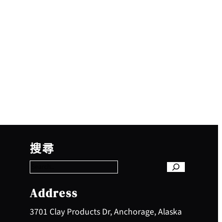
S
e
搜尋
a
r
c
h
Address
3701 Clay Products Dr, Anchorage, Alaska