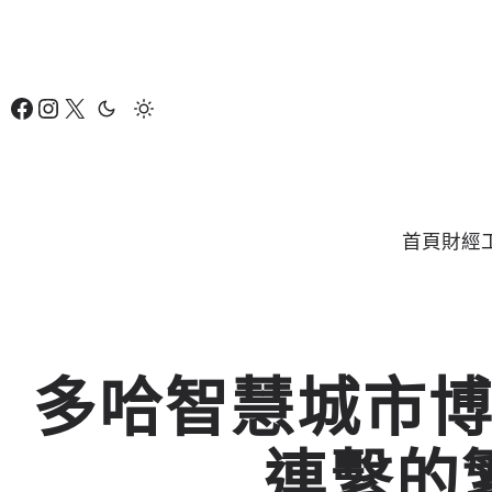
跳
至
主
Facebook
Instagram
X
要
內
容
首頁
財經
多哈智慧城市
連繫的