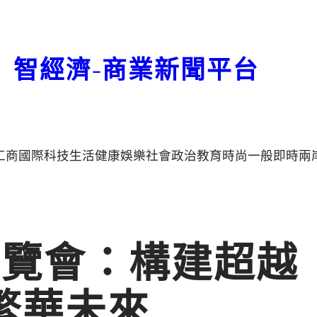
智經濟-商業新聞平台
工商
國際
科技
生活
健康
娛樂
社會
政治
教育
時尚
一般
即時
兩
博覽會：構建超越
繁華未來