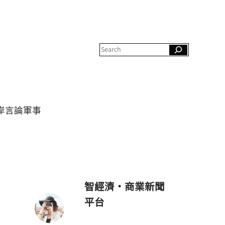
S
e
a
r
c
h
岸
言論
軍事
智經濟・商業新聞
平台