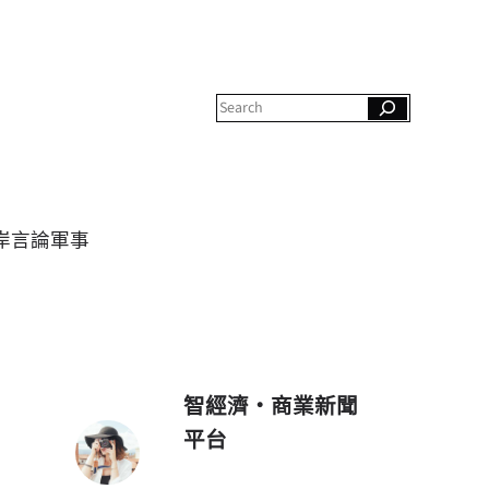
S
e
a
r
c
h
岸
言論
軍事
智經濟・商業新聞
平台