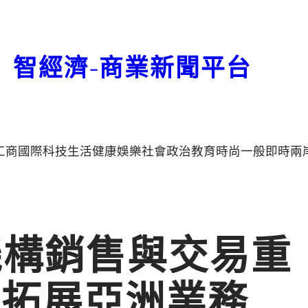
智經濟-商業新聞平台
工商
國際
科技
生活
健康
娛樂
社會
政治
教育
時尚
一般
即時
兩
聘任機構銷售與交易重
，拓展亞洲業務