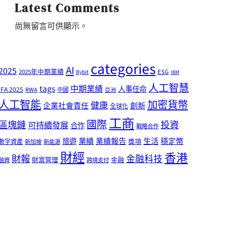
Latest Comments
尚無留言可供顯示。
categories
AI
2025
2025年中期業績
ESG
Bybit
IBM
人工智慧
tags
中期業績
人事任命
IFA 2025
RWA
中國
亞洲
人工智能
加密貨幣
健康
企業社會責任
創新
全球化
工商
國際
區塊鏈
投資
可持續發展
合作
戰略合作
業績
生活
旅遊
業績報告
穩定幣
獎項
數字資產
新加坡
新能源
財經
香港
財報
金融科技
財富管理
金融
融資
跨境支付