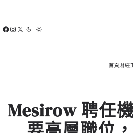
跳
至
主
Facebook
Instagram
X
要
內
容
首頁
財經
Mesirow 
要高層職位