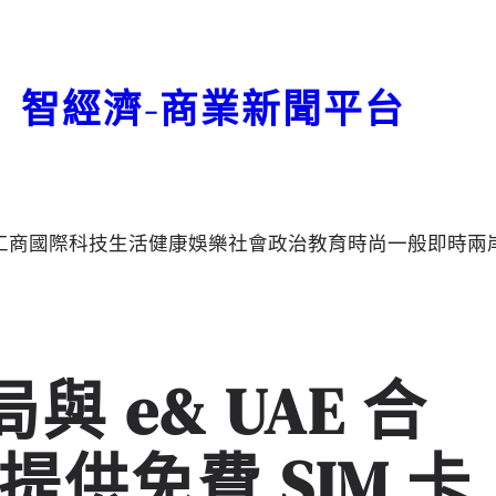
智經濟-商業新聞平台
工商
國際
科技
生活
健康
娛樂
社會
政治
教育
時尚
一般
即時
兩
 e& UAE 合
供免費 SIM 卡