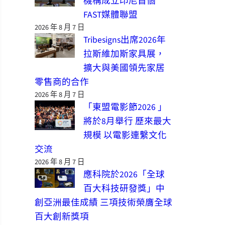
機構成立印尼首個
FAST媒體聯盟
2026 年 8 月 7 日
Tribesigns出席2026年
拉斯維加斯家具展，
擴大與美國領先家居
零售商的合作
2026 年 8 月 7 日
「東盟電影節2026 」
將於8月舉行 歷來最大
規模 以電影連繫文化
交流
2026 年 8 月 7 日
應科院於2026「全球
百大科技研發獎」中
創亞洲最佳成績 三項技術榮膺全球
百大創新獎項