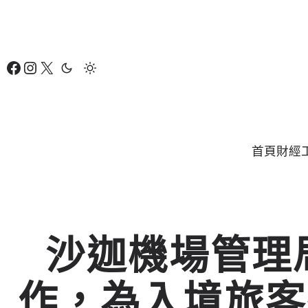
跳
至
主
Facebook
Instagram
X
要
內
容
首頁
財經
沙迦機場管理局與
作，為入境旅客提