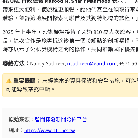
e& UAE 行政總裁
Masood M. Sharif Mahmood
表示：「免
帶來更大便利，使旅程更順暢，讓他們甚至在領取行李
體驗，並舒適地展開探索阿聯酋及其獨特地標的旅程。
2025 年上半年，沙迦機場接待了超過 910 萬人次旅
長，這次合作是旅客抵達後第一個接觸點的創新舉措，
時亦展示了公私營機構之間的協作，共同推動國家優先
聯絡方法：
Nancy Sudheer
,
nsudheer@eand.com
, +971 50
重要提醒：
未經適當的資料保護和安全措施，可能
可能導致業務中斷。
原始來源
：
智聞捷發新聞發佈平台
網址：
https://www.111.net.tw