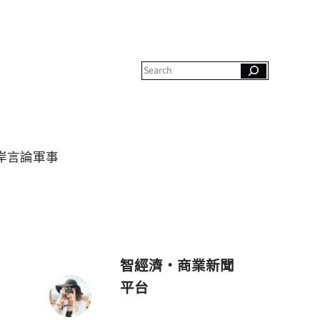
S
e
a
r
c
h
岸
言論
軍事
智經濟・商業新聞
平台