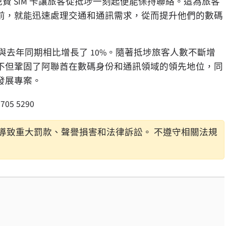
費 SIM 卡讓旅客從抵埗一刻起便能保持聯絡。這為旅客
前，就能迅速處理交通和通訊需求，從而提升他們的數碼
」
客，與去年同期相比增長了 10%。隨著抵埗旅客人數不斷增
不但鞏固了阿聯酋在數碼身份和通訊領域的領先地位，同
發展專案。
 705 5290
導致重大罰款、聲譽損害和法律訴訟。 不遵守相關法規