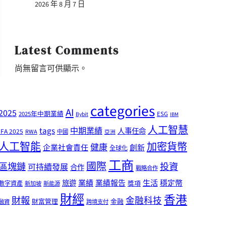
2026 年 8 月 7 日
Latest Comments
尚無留言可供顯示。
categories
AI
2025
2025年中期業績
ESG
Bybit
IBM
人工智慧
tags
中期業績
人事任命
IFA 2025
RWA
中國
亞洲
人工智能
加密貨幣
健康
企業社會責任
創新
全球化
工商
國際
區塊鏈
投資
可持續發展
合作
戰略合作
業績
生活
旅遊
業績報告
穩定幣
獎項
數字資產
新加坡
新能源
財經
香港
財報
金融科技
財富管理
金融
融資
跨境支付