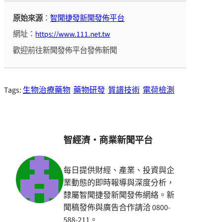
原始來源
：
智聞捷發新聞發佈平台
網址：
https://www.111.net.tw
歡迎前往新聞發佈平台發佈新聞
Tags:
生物治療藥物
藥物研發
質譜技術
電荷檢測
智經濟・商業新聞平台
每日提供財經、產業、投資與企
業動態的即時報導與深度分析，
隸屬智聞捷發新聞發佈網絡。新
聞稿發佈與廣告合作請洽 0800-
588-211。