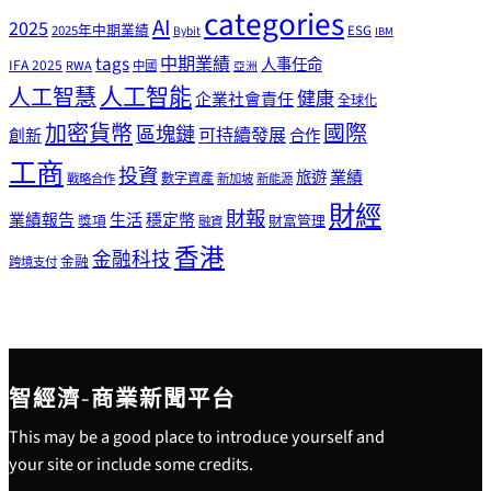
categories
AI
2025
2025年中期業績
ESG
Bybit
IBM
tags
中期業績
人事任命
IFA 2025
RWA
中國
亞洲
人工智能
人工智慧
健康
企業社會責任
全球化
加密貨幣
國際
區塊鏈
可持續發展
創新
合作
工商
投資
業績
旅遊
戰略合作
數字資產
新加坡
新能源
財經
財報
生活
業績報告
穩定幣
獎項
財富管理
融資
香港
金融科技
金融
跨境支付
智經濟-商業新聞平台
This may be a good place to introduce yourself and
your site or include some credits.