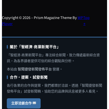
Copyright © 2026 – Prism Magazine Theme By
WP
Top
Plover
↑
關於「智經濟-商業新聞平台」
「智經濟-商業新聞平台」專注綜合新聞，致力傳遞最新綜合資
訊，為各界讀者提供可信的綜合觀點與分析。
本站由
智聞捷發新聞發佈平台
營運。
合作・提案・試發新聞
各行各業的合作與提案，我們都樂於洽談。透過「智聞捷發新聞
發佈平台」試發新聞稿，協助您的品牌與訊息被更多人看見。
立即洽談合作