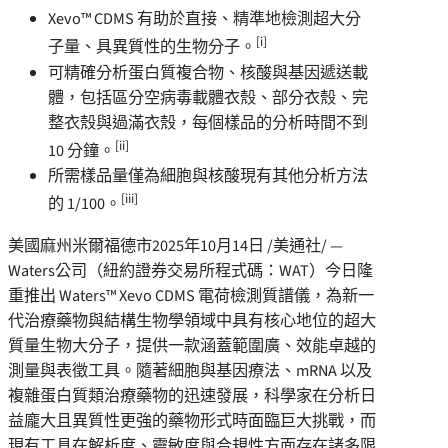
Xevo™ CDMS
有助於直接、精準地檢測超大分
[i]
子量、具異質性的生物分子。
可精確分析蛋白質複合物、核酸與基因遞送載
體，包括區分空病毒載體衣殼、部分衣殼、完
整衣殼與過滿衣殼，每個樣品的分析時間不到
[ii]
10
分鐘。
所需樣品量僅為細胞與核酸現有其他分析方法
[iii]
的
1/100
。
美國麻州米爾福德市
2025年10月14日
/美通社/ —
Waters
公司
（紐約證券交易所程式碼：
WAT
）今日隆
重推出
Waters™ Xevo CDMS
電荷檢測質譜儀，為新一
代治療藥物與結構生物學領域中具有核心地位的超大
質量生物大分子，提供一款涵蓋範圍廣、效能卓越的
測量與表徵工具。隨著細胞與基因療法、
mRNA
以及
複雜蛋白質類治療藥物的迅速發展，科學家在分析日
益龐大且異質性更強的藥物形式時面臨巨大挑戰，而
現有工具在解析度、靈敏度與合規性方面存在諸多限