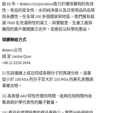
逾
65
年。
Waters Corporation
致力於確保藥物的有效
性、食品的安全性、水的純淨度以及日常用品的品質
與永續性。在全球
100
多個國家與地區，我們擁有超
過
7600
名充滿熱忱的員工，與實驗室、生產工廠與
醫院的客戶展開廣泛合作，促進前沿科學的惠益。
媒體聯絡方式
Waters
公司
錢 潔
Jackie Qian
+86 21 6156 2644
[i] 在該儀器上成功完成各類分子的質譜分析，涵蓋
從小於 100 kDa 的分子至大於 150 MDa 的基孔肯雅病
毒複合物。
[ii] 為表徵 AAV 特性所需的時間，能夠在短時間內收
集具統計學代表性的離子數量。
[iii] 樣品前處理所需的樣品量極少，實際分析過程中