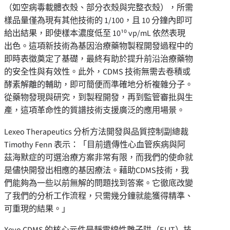
（如空病毒載體衣殼、部分衣殼與完整衣殼），所需
樣品量僅為現有其他技術的
1/100
，且
10
分鐘內即可
給出結果，即使樣本濃度低至
10¹
⁰
vp/mL
依然表現
出色。這項新技術為基因治療藥物製程開發過程中的
即時表徵奠定了基礎，最終有助於提升前沿治療藥物
的安全性與有效性。此外，
CDMS
技術無需去卷積或
酵素解離的輔助，即可簡便而準確地分析複雜分子。
從藥物發現與研究，到製程開發，再到監管審批與生
產，這項革命性的質譜技術支援廣泛的應用場景。
Lexeo Therapeutics
分析方法開發與品質控制副總裁
Timothy Fenn
表示：「目前遺傳性心血管疾病與阿
茲海默症的可選治療方案非常有限，而我們的使命就
是儘快開發出相應的基因療法。藉助
CDMS
技術，我
們能夠為一些以前無解的問題找到答案。它徹底改變
了我們的分析工作流程，只需幾分鐘就能獲得精準、
可重現的結果。
」
Xevo CDMS
的核心元件是靜電線性離子阱（
ELIT
）技