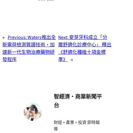
←
Previous:
Waters推出全
Next:
麥芽牙科成立「分
新電荷檢測質譜技術，加
層舒適化診療中心」 釋出
速新一代生物治療藥物研
《舒適化種植十項金標
發程序
準》
→
智經濟・商業新聞平
台
財經 × 產業 × 投資 即時報
導