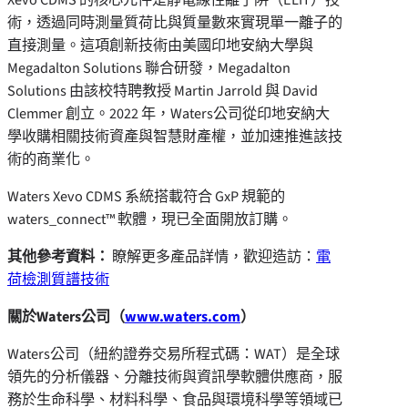
術，透過同時測量質荷比與質量數來實現單一離子的
直接測量。這項創新技術由美國印地安納大學與
Megadalton Solutions
聯合研發，
Megadalton
Solutions
由該校特聘教授
Martin Jarrold
與
David
Clemmer
創立。
2022
年，
Waters
公司
從印地安納大
學收購相關技術資產與智慧財產權，並加速推進該技
術的商業化。
Waters Xevo CDMS
系統搭載符合
GxP
規範的
waters_connect™
軟體，現已全面開放訂購。
其他參考資料：
瞭解更多產品詳情，歡迎造訪：
電
荷檢測質譜技術
關於
Waters
公司
（
www.waters.com
）
Waters
公司
（紐約證券交易所程式碼：
WAT
）是全球
領先的分析儀器、分離技術與資訊學軟體供應商，服
務於生命科學、材料科學、食品與環境科學等領域已