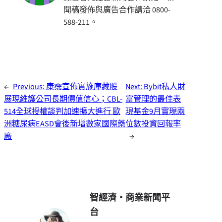
聞稿發佈與廣告合作請洽 0800-
588-211。
←
Previous:
康霈宣佈實施庫藏股
Next:
Bybit私人財
展現維護公司長期價值信心；CBL-
富管理的最佳表
514全球授權談判加速擴大進行 歐
現基金9月實現兩
洲糖尿病EASD會後新增數家國際藥
位數投資回報率
廠
→
智經濟・商業新聞平
台