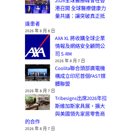
2026全球醫療峰會在香
港召開 全球醫療健康力
量共議：讓突破真正抵
達患者
2026 年 8 月 8 日
AXA XL 將收購全球企業
情報及網絡安全顧問公
司 S-RM
2026 年 8 月 7 日
Coolita聯合頭部廣電機
構成立印尼首個FAST媒
體聯盟
2026 年 8 月 7 日
Tribesigns出席2026年拉
斯維加斯家具展，擴大
與美國領先家居零售商
的合作
2026 年 8 月 7 日