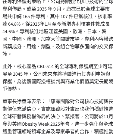
在專利保護的策略上，公司持續強化核心技術的全球
專利佈局。截至 2025 年 9 月，康霈已於全球主要市
場共申請 165 件專利，其中 107 件已獲核准，核准率
達 64.8%，從2025年1月至今新增專利核准件數成長
44.6%。專利核准地區涵蓋美國、歐洲、日本、韓
國、中國、澳洲、加拿大等關鍵市場，專利內容橫跨
新藥成分、用途、劑型、及組合物等多面向的交叉保
護。
此外，核心產品 CBL-514 的全球專利保護期至少可延
展至 2045 年，公司未來亦將持續進行其專利申請與
保護，為後續國際授權談判與商業化價值奠定長期競
爭優勢。
董事長徐坴暉表示：「康霈團隊對公司核心技術與長
期價值充滿信心。實施庫藏股計畫反映我們穩健推進
全球研發與授權佈局的決心。緊接著，公司將於11月
參與美國Obesity Week 2025年會，進一步強化與全球
體重管理領域領導企業及專家學者的合作，積極推動