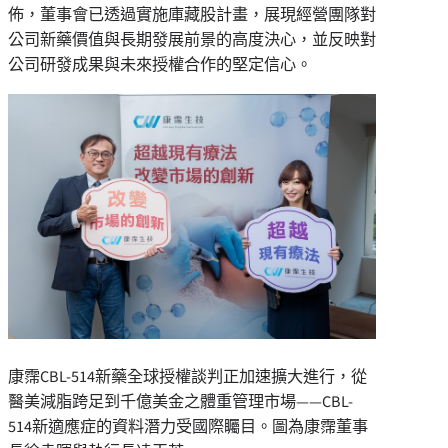
佈，董事會已透過實施庫藏股計畫，展現經營團隊對
公司新藥價值與長期發展前景的高度決心，並反映對
公司研發成果與未來授權合作的堅定信心。
康霈CBL-514新藥全球授權談判正加速擴大進行，從
醫美減脂跨足到千億美金之體重管理市場——CBL-
514新適應症的資料潛力受國際矚目。圖為康霈董事