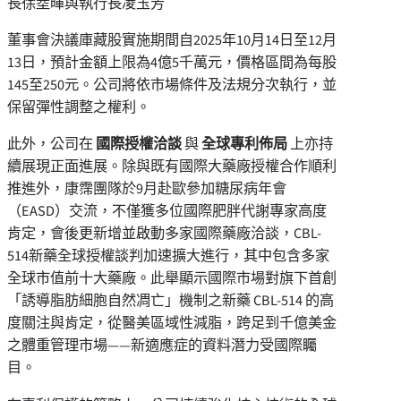
長徐坴暉與執行長凌玉芳
董事會決議庫藏股實施期間自2025年10月14日至12月
13日，預計金額上限為4億5千萬元，價格區間為每股
145至250元。公司將依市場條件及法規分次執行，並
保留彈性調整之權利。
此外，公司在
國際授權洽談
與
全球專利佈局
上亦持
續展現正面進展。除與既有國際大藥廠授權合作順利
推進外，康霈團隊於9月赴歐參加糖尿病年會
（EASD）交流，不僅獲多位國際肥胖代謝專家高度
肯定，會後更新增並啟動多家國際藥廠洽談，CBL-
514新藥全球授權談判加速擴大進行，其中包含多家
全球市值前十大藥廠。此舉顯示國際市場對旗下首創
「誘導脂肪細胞自然凋亡」機制之新藥 CBL-514 的高
度關注與肯定，從醫美區域性減脂，跨足到千億美金
之體重管理市場——新適應症的資料潛力受國際矚
目。