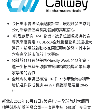
今日董事會透過庫藏股計畫，展現經營團隊對
公司新藥價值與長期發展的高度信心
9月赴歐參與EASD 會後，獲多位國際肥胖代謝
專家高度肯定，CBL-514全球授權談判加速擴大
進行，新增並啟動多家國際藥廠洽談，其中包
含多家全球市值前十大藥廠
預計於11月參與美國Obesity Week 2025年會，
進一步拓展與全球體重管理領域領導企業及專
家學者的合作
全球專利申請已核准 107 件，今年新藥專利新
增核准件數成長逾 44 %，保護期延展至 2045
年
新北市
2025年10月13日
/美通社/ — 全球首創大範圍
精準減脂新藥開發公司——康霈生技（6919）今日宣