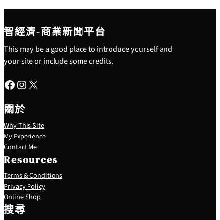
智經濟-商業新聞平台
This may be a good place to introduce yourself and
your site or include some credits.
Facebook
Instagram
X
關於
Why This Site
My Experience
Contact Me
Resources
Terms & Conditions
Privacy Policy
S
Online Shop
e
搜尋
a