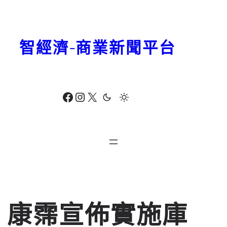
跳
至
主
智經濟-商業新聞平台
要
內
容
Facebook
Instagram
X
康霈宣佈實施庫