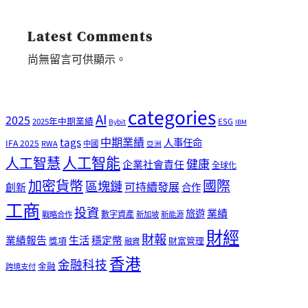
Latest Comments
尚無留言可供顯示。
categories
AI
2025
2025年中期業績
ESG
Bybit
IBM
tags
中期業績
人事任命
IFA 2025
RWA
中國
亞洲
人工智能
人工智慧
健康
企業社會責任
全球化
加密貨幣
國際
區塊鏈
可持續發展
創新
合作
工商
投資
業績
旅遊
戰略合作
數字資產
新加坡
新能源
財經
財報
生活
業績報告
穩定幣
獎項
財富管理
融資
香港
金融科技
金融
跨境支付