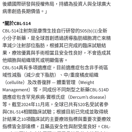
後續國際研發與授權佈局，持續為投資人與全球廣大
病患創造長期價值。」
*
關於
CBL-514
CBL-514注射劑是康霈生技自行研發的505(b)(1)全新
小分子新藥，是全球首創透過誘導脂肪細胞凋亡來精
準減少注射部位脂肪，根據其已完成的臨床試驗結
果，療效優異與手術相當且安全性良好，不會造成其
他細胞與組織壞死或明顯傷害。
CBL-514具有多項適應症，目前適應症包含非手術區
域性減脂（減少皮下脂肪）、中/重度橘皮組織
（cellulite）及改善復胖 — 體重管理（Weight
Management）等，同成份不同劑型之新藥CBL-514D
適應症包含罕見疾病-竇根氏症（Dercum’s disease）
等。截至2024年11月底，全球已共有520名受試者參
與CBL-514相關臨床試驗；根據目前已完成並取得統
計結果之10項臨床試的主要療效指標與重要次要療效
指標皆全部達標，且藥品安全性與耐受度良好。CBL-