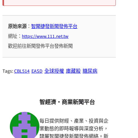
原始來源
：
智聞捷發新聞發佈平台
網址：
https://www.111.net.tw
歡迎前往新聞發佈平台發佈新聞
Tags:
CBL514
EASD
全球授權
庫藏股
糖尿病
智經濟・商業新聞平台
每日提供財經、產業、投資與企
業動態的即時報導與深度分析，
隸屬智聞捷發新聞發佈網絡。新