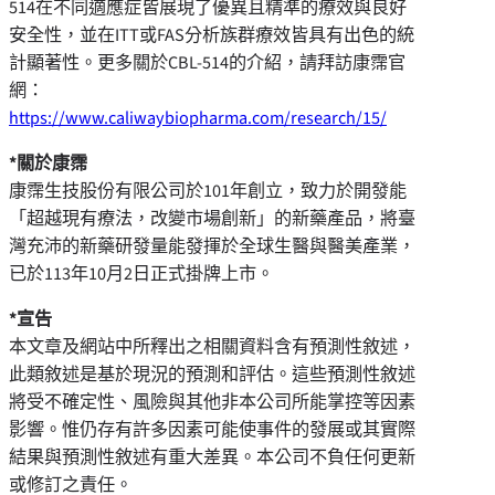
514在不同適應症皆展現了優異且精準的療效與良好
安全性，並在ITT或FAS分析族群療效皆具有出色的統
計顯著性。更多關於CBL-514的介紹，請拜訪康霈官
網：
https://www.caliwaybiopharma.com/research/15/
*
關於康霈
康霈生技股份有限公司於101年創立，致力於開發能
「超越現有療法，改變市場創新」的新藥產品，將臺
灣充沛的新藥研發量能發揮於全球生醫與醫美產業，
已於113年10月2日正式掛牌上市。
*
宣告
本文章及網站中所釋出之相關資料含有預測性敘述，
此類敘述是基於現況的預測和評估。這些預測性敘述
將受不確定性、風險與其他非本公司所能掌控等因素
影響。惟仍存有許多因素可能使事件的發展或其實際
結果與預測性敘述有重大差異。本公司不負任何更新
或修訂之責任。