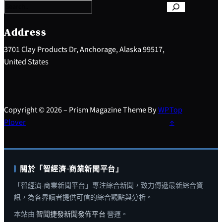
r
c
h
Address
3701 Clay Products Dr, Anchorage, Alaska 99517,
United States
Copyright © 2026 – Prism Magazine Theme By
WP
Top
Plover
↑
關於「智經濟-商業新聞平台」
「智經濟-商業新聞平台」專注綜合新聞，致力傳遞最新綜合資
訊，為各界讀者提供可信的綜合觀點與分析。
本站由
智聞捷發新聞發佈平台
營運。