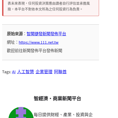
表未來表現，任何投資決策應由讀者自行評估並承擔風
險，本平台不對依本文所為之任何投資行為負責。
原始來源
：
智聞捷發新聞發佈平台
網址：
https://www.111.net.tw
歡迎前往新聞發佈平台發佈新聞
Tags:
AI
人工智慧
企業管理
阿聯酋
智經濟・商業新聞平台
每日提供財經、產業、投資與企