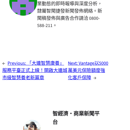
業動態的即時報導與深度分析，
隸屬智聞捷發新聞發佈網絡。新
聞稿發佈與廣告合作請洽 0800-
588-211。
←
Previous:
「大連智慧康養」
Next:
Vantage以5000
服務平臺正式上線！開啟大連城
萬美元保險額度強
市級智慧養老新篇章
化客戶保障
→
智經濟・商業新聞平
台