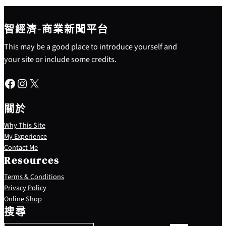
智經濟-商業新聞平台
This may be a good place to introduce yourself and
your site or include some credits.
Facebook
Instagram
X
關於
Why This Site
My Experience
Contact Me
Resources
Terms & Conditions
Privacy Policy
S
Online Shop
e
搜尋
a