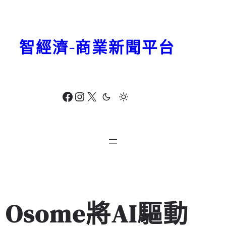
跳
至
主
智經濟-商業新聞平台
要
內
容
Facebook
Instagram
X
Osome將AI驅動