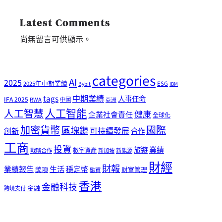
Latest Comments
尚無留言可供顯示。
categories
AI
2025
2025年中期業績
ESG
Bybit
IBM
tags
中期業績
人事任命
IFA 2025
RWA
中國
亞洲
人工智能
人工智慧
健康
企業社會責任
全球化
加密貨幣
國際
區塊鏈
可持續發展
創新
合作
工商
投資
業績
旅遊
戰略合作
數字資產
新加坡
新能源
財經
財報
生活
業績報告
穩定幣
獎項
財富管理
融資
香港
金融科技
金融
跨境支付