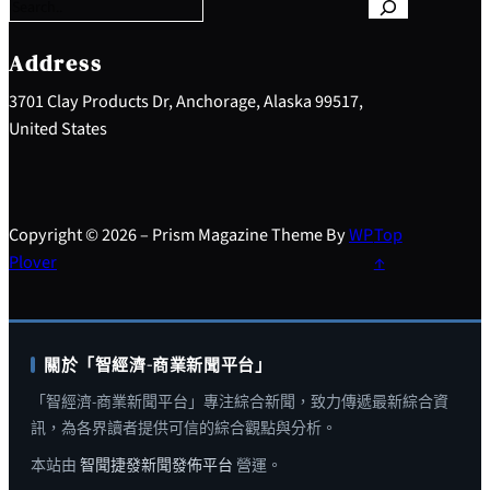
r
c
h
Address
3701 Clay Products Dr, Anchorage, Alaska 99517,
United States
Copyright © 2026 – Prism Magazine Theme By
WP
Top
Plover
↑
關於「智經濟-商業新聞平台」
「智經濟-商業新聞平台」專注綜合新聞，致力傳遞最新綜合資
訊，為各界讀者提供可信的綜合觀點與分析。
本站由
智聞捷發新聞發佈平台
營運。