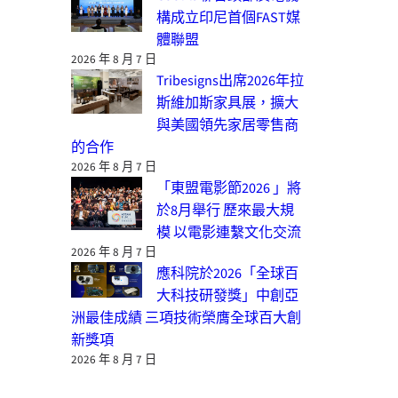
構成立印尼首個FAST媒
體聯盟
2026 年 8 月 7 日
Tribesigns出席2026年拉
斯維加斯家具展，擴大
與美國領先家居零售商
的合作
2026 年 8 月 7 日
「東盟電影節2026 」將
於8月舉行 歷來最大規
模 以電影連繫文化交流
2026 年 8 月 7 日
應科院於2026「全球百
大科技研發獎」中創亞
洲最佳成績 三項技術榮膺全球百大創
新獎項
2026 年 8 月 7 日