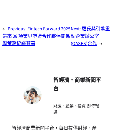
←
Previous:
Fintech Forward 2025
Next:
羅氏與引進重
帶來 38 項業界塑造合作夥伴關係
點企業辦公室
與策略協議簽署
(OASES)合作
→
智經濟・商業新聞平
台
財經 × 產業 × 投資 即時報
導
智經濟商業新聞平台，每日提供財經、產