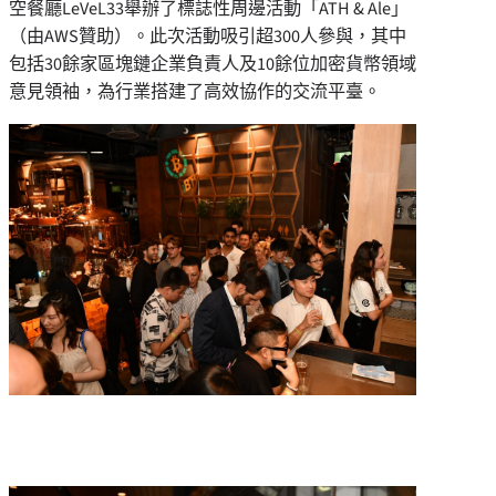
空餐廳LeVeL33舉辦了標誌性周邊活動「ATH & Ale」
（由AWS贊助）。此次活動吸引超300人參與，其中
包括30餘家區塊鏈企業負責人及10餘位加密貨幣領域
意見領袖，為行業搭建了高效協作的交流平臺。