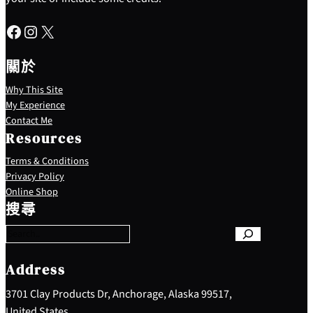
Facebook
Instagram
X
關於
Why This Site
My Experience
Contact Me
Resources
Terms & Conditions
Privacy Policy
S
Online Shop
e
搜尋
a
r
c
h
Address
3701 Clay Products Dr, Anchorage, Alaska 99517,
United States