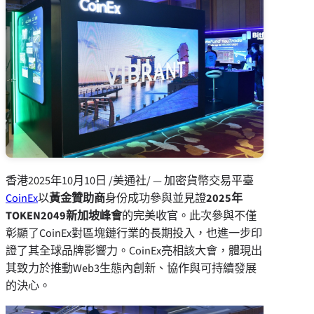
香港
2025年10月10日
/美通社/ — 加密貨幣交易平臺
CoinEx
以
黃金贊助商
身份成功參與並見證
2025年
TOKEN2049新加坡峰會
的完美收官。此次參與不僅
彰顯了CoinEx對區塊鏈行業的長期投入，也進一步印
證了其全球品牌影響力。CoinEx亮相該大會，體現出
其致力於推動Web3生態內創新、協作與可持續發展
的決心。