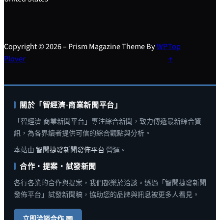
Copyright © 2026 – Prism Magazine Theme By
WP
Top
Plover
↑
關於「智經濟-商業新聞平台」
「智經濟-商業新聞平台」專注綜合新聞，致力傳遞最新綜合資
訊，為各界讀者提供可信的綜合觀點與分析。
本站由
智聞捷發新聞發佈平台
營運。
合作・提案・試發新聞
各行各業的合作與提案，我們都樂於洽談。透過「智聞捷發新聞
發佈平台」試發新聞稿，協助您的品牌與訊息被更多人看見。
立即洽談合作