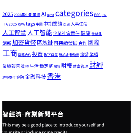
categories
AI
2025
2025年中期業績
ESG
Bybit
IBM
tags
中期業績
人事任命
IFA 2025
RWA
中國
亞洲
人工智能
人工智慧
健康
企業社會責任
全球化
加密貨幣
國際
區塊鏈
可持續發展
創新
合作
工商
投資
業績
旅遊
戰略合作
數字資產
新加坡
新能源
財經
財報
生活
業績報告
穩定幣
獎項
財富管理
融資
香港
金融科技
金融
跨境支付
智經濟-商業新聞平台
This may be a good place to introduce yourself and
your site or include some credits.