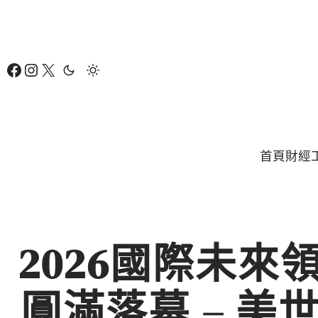
跳
至
主
Facebook
Instagram
X
要
內
容
首頁
財經
2026國際未
圓滿落幕 – 