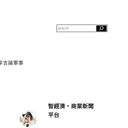
S
e
a
r
c
h
岸
言論
軍事
智經濟・商業新聞
平台