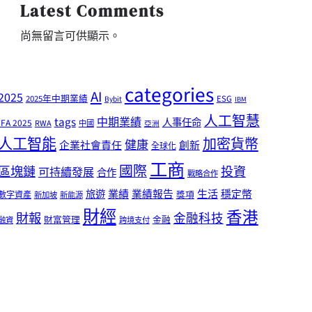
Latest Comments
尚無留言可供顯示。
categories
AI
2025
2025年中期業績
ESG
Bybit
IBM
人工智慧
tags
中期業績
人事任命
IFA 2025
RWA
中國
亞洲
人工智能
加密貨幣
健康
企業社會責任
創新
全球化
工商
國際
區塊鏈
投資
可持續發展
合作
戰略合作
業績
生活
旅遊
業績報告
穩定幣
獎項
數字資產
新加坡
新能源
財經
香港
財報
金融科技
財富管理
金融
融資
跨境支付