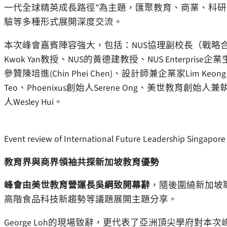
一代全球精英成長路徑”為主題，匯聚教育、商業、科
驗等多種形式展開深度交流。
本次峰會嘉賓陣容強大，包括：NUS協理副校長（戰略合作夥伴關係
Kwok Yan教授、NUS的黃德建教授、NUS Enterprise
參贊陳培進(Chin Phei Chen)、設計師兼企業家Lim Keong W
Teo、Phoenixus創始人Serene Ong、美世教育創始
人Wesley Hui。
Event review of International Future Leadership Singapor
教育界與商界領袖共探新加坡教育優勢
峰會由美世教育營運長吳綱致開幕辭
，隨後圍繞新加坡
高階食品科技新趨勢等議題展開主題分享。
George Loh的現場致辭，更代表了亞洲頂尖學府對