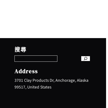
S
e
搜尋
a
r
c
h
Address
3701 Clay Products Dr, Anchorage, Alaska
99517, United States