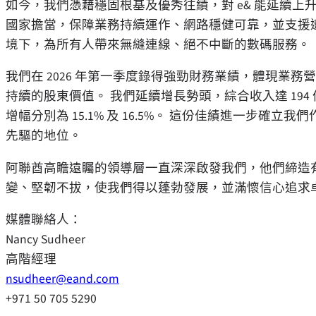
如今，我們憑藉穩固根基及優秀往績，對 e& 能延續上
國家擔當，保障業務持續運作、網路穩健可靠，並支援
境下，為所有人帶來無縫連線、絕不中斷的數碼服務。
我們在 2026 年第一季度錄得強勁財務業績，體現業
持續的股東價值。 我們延續增長勢頭，綜合收入達 194 億
增幅分別為 15.1% 及 16.5%。 這份佳績進一步
先驅的地位。
阿聯酋高瞻遠矚的領導層一直深深啟發我們，他們締造
變、堅韌不拔，使我們得以蓬勃發展，並滿懷信心追求
媒體聯絡人：
Nancy Sudheer
高階經理
nsudheer@eand.com
+971 50 705 5290