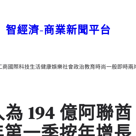
智經濟-商業新聞平台
工商
國際
科技
生活
健康
娛樂
社會
政治
教育
時尚
一般
即時
兩
為 194 億阿聯酋
 年第一季按年增長