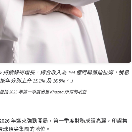
od 稱：「e& 持續錄得增長，綜合收入為 194 億阿聯酋迪拉姆，稅息
年分別上升 15.1% 及 16.5%。」
不包括 2025 年第一季度出售 Khazna 所得的收益
e& 公佈 2026 年迎來強勁開局，第一季度財務成績亮麗，印證集
環球頂尖集團的地位。