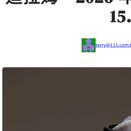
15
terry@111.com.