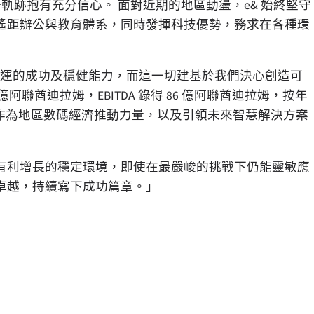
升軌跡抱有充分信心。 面對近期的地區動盪，e& 始終堅守
遙距辦公與教育體系，同時發揮科技優勢，務求在各種環
務營運的成功及穩健能力，而這一切建基於我們決心創造可
阿聯酋迪拉姆，EBITDA 錄得 86 億阿聯酋迪拉姆，按年
確立我們作為地區數碼經濟推動力量，以及引領未來智慧解決方案
有利增長的穩定環境，即使在最嚴峻的挑戰下仍能靈敏應
卓越，持續寫下成功篇章。」