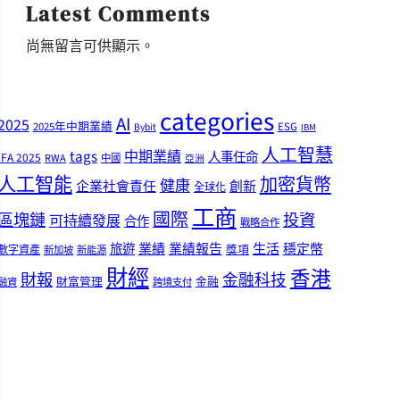
Latest Comments
尚無留言可供顯示。
categories
AI
2025
2025年中期業績
ESG
Bybit
IBM
人工智慧
tags
中期業績
人事任命
IFA 2025
RWA
中國
亞洲
人工智能
加密貨幣
健康
企業社會責任
創新
全球化
工商
國際
區塊鏈
投資
可持續發展
合作
戰略合作
業績
生活
旅遊
業績報告
穩定幣
獎項
數字資產
新加坡
新能源
財經
香港
財報
金融科技
財富管理
金融
融資
跨境支付