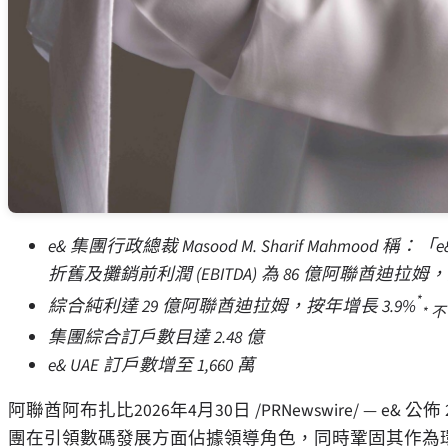
e& 集團行政總裁 Masood M. Sharif Mahmo
折舊及攤銷前利潤 (EBITDA) 為 86 億阿聯酋迪拉姆，按
*
綜合純利達 29 億阿聯酋迪拉姆，按年增長 3.9%
* 
集團綜合訂戶數目達 2.48 億
e& UAE 訂戶數增至 1,660 萬
阿聯酋阿布扎比
2026年4月30日
/PRNewswire/ — 
團在引領數碼發展方面佔據領導角色，同時鞏固其作為