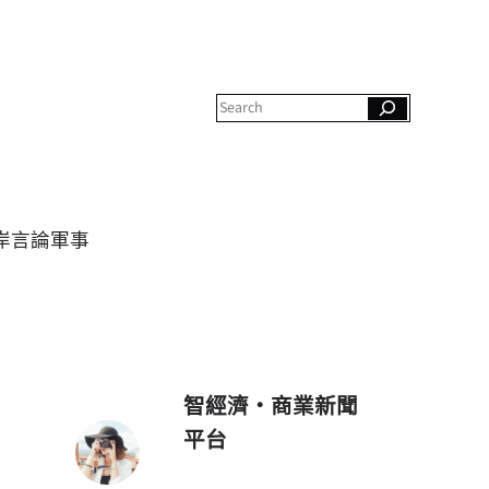
S
e
a
r
c
h
岸
言論
軍事
智經濟・商業新聞
平台