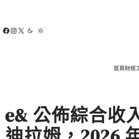
跳
至
主
Facebook
Instagram
X
要
內
容
首頁
財經
e& 公佈綜合收入
迪拉姆，2026