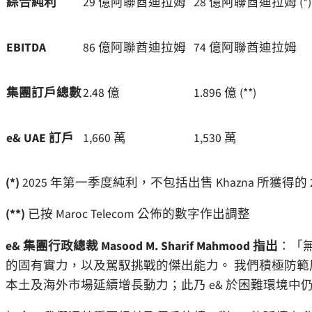
綜合純利
29 億阿聯酋迪拉姆
28 億阿聯酋迪拉姆 (*)
EBITDA
86 億阿聯酋迪拉姆
74 億阿聯酋迪拉姆
集團訂戶總數
2.48 億
1.896 億 (**)
e& UAE 訂戶
1,660 萬
1,530 萬
(*)
2025 年第一季度純利，不包括出售 Khazna 所獲得
(**)
已按 Maroc Telecom 公佈的數字作出調整
e& 集團行政總裁 Masood M. Sharif Mahmood 指出
：「
的固有實力，以及駕馭挑戰的傑出能力。 我們積極防
本土及海外市場延續增長動力；此乃 e& 於困難環境