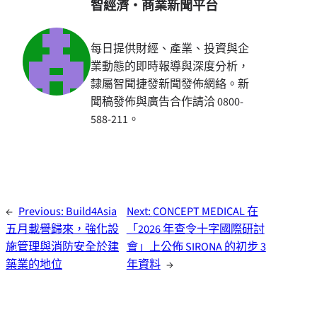
智經濟・商業新聞平台
每日提供財經、產業、投資與企
業動態的即時報導與深度分析，
隸屬智聞捷發新聞發佈網絡。新
聞稿發佈與廣告合作請洽 0800-
588-211。
←
Previous:
Build4Asia
Next:
CONCEPT MEDICAL 在
五月載譽歸來，強化設
「2026 年查令十字國際研討
施管理與消防安全於建
會」上公佈 SIRONA 的初步 3
築業的地位
年資料
→