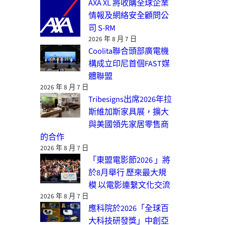
AXA XL 將收購全球企業
情報及網絡安全顧問公
司 S-RM
2026 年 8 月 7 日
Coolita聯合頭部廣電機
構成立印尼首個FAST媒
體聯盟
2026 年 8 月 7 日
Tribesigns出席2026年拉
斯維加斯家具展，擴大
與美國領先家居零售商
的合作
2026 年 8 月 7 日
「東盟電影節2026 」將
於8月舉行 歷來最大規
模 以電影連繫文化交流
2026 年 8 月 7 日
應科院於2026「全球百
大科技研發獎」中創亞