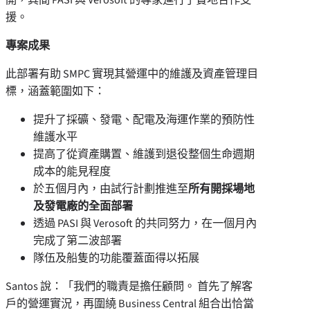
援。
專案成果
此部署有助 SMPC 實現其營運中的維護及資產管理目
標，涵蓋範圍如下：
提升了採礦、發電、配電及海運作業的預防性
維護水平
提高了從資產購置、維護到退役整個生命週期
成本的能見程度
於五個月內，由試行計劃推進至
所有開採場地
及發電廠的全面部署
透過 PASI 與 Verosoft 的共同努力，在一個月內
完成了第二波部署
隊伍及船隻的功能覆蓋面得以拓展
Santos 說：「我們的職責是擔任顧問。 首先了解客
戶的營運實況，再圍繞 Business Central 組合出恰當