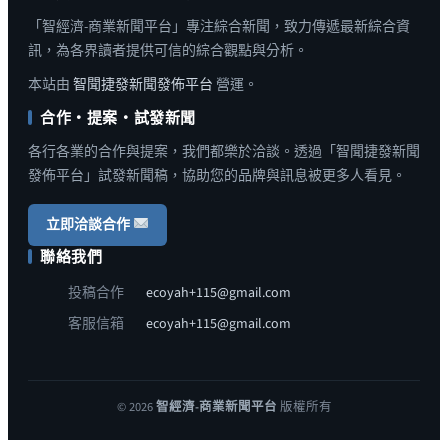
「智經濟-商業新聞平台」專注綜合新聞，致力傳遞最新綜合資
訊，為各界讀者提供可信的綜合觀點與分析。
本站由
智聞捷發新聞發佈平台
營運。
合作・提案・試發新聞
各行各業的合作與提案，我們都樂於洽談。透過「智聞捷發新聞
發佈平台」試發新聞稿，協助您的品牌與訊息被更多人看見。
立即洽談合作
聯絡我們
投稿合作
ecoyah+115@gmail.com
客服信箱
ecoyah+115@gmail.com
© 2026
智經濟-商業新聞平台
版權所有