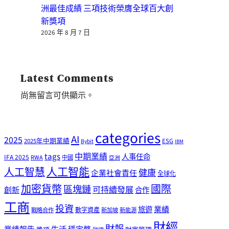
洲最佳成績 三項技術榮膺全球百大創
新獎項
2026 年 8 月 7 日
Latest Comments
尚無留言可供顯示。
categories
AI
2025
2025年中期業績
ESG
Bybit
IBM
tags
中期業績
人事任命
IFA 2025
RWA
中國
亞洲
人工智能
人工智慧
健康
企業社會責任
全球化
加密貨幣
國際
區塊鏈
可持續發展
創新
合作
工商
投資
業績
旅遊
戰略合作
數字資產
新加坡
新能源
財經