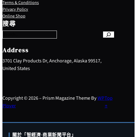
Terms & Conditions
Privacy Policy
S
Online Shop
e
搜尋
a
r
c
h
Address
3701 Clay Products Dr, Anchorage, Alaska 99517,
United States
Copyright © 2026 – Prism Magazine Theme By
WP
Top
Plover
↑
關於「智經濟-商業新聞平台」