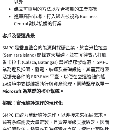
以外
建立
可重用的方法以配合複雜的工業部署
進軍
高階市場，打入過去被視為 Business
Central 難以接觸的行業
客戶及營運背景
SMPC 是垂直整合的能源與採礦企業，於塞米拉拉島
(Semirara Island) 開採露天煤礦，並在菲律賓八打雁
省卡拉卡 (Calaca, Batangas) 營運燃煤發電廠。 SMPC
業務遍及採礦、發電、航運及基礎設施，其需要可靈
活擴充套件的 ERP-EAM 平臺，以便在營運複雜的遙
距環境中支援維護執行與資產管理，
同時堅守以單一
Microsoft
為基礎的核心繫統。
挑戰：實現維護運作的現代化
SMPC 正致力革新維護運作，以迎接未來拓展需求。
舊有系統需要大量定製，且資產層級支援匱乏，因而
在採礦隊伍、發電廠及海運資產之間，標準化預防性