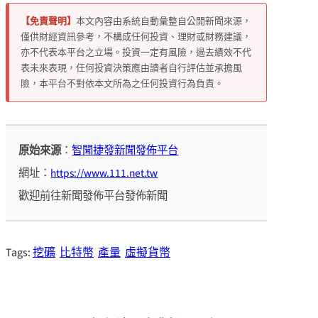
【免責聲明】
本文內容由系統自動彙整自公開新聞來源，
僅供財經資訊參考，不構成任何投資、理財或財務建議，
亦不代表本平台之立場。投資一定有風險，過去績效不代
表未來表現，任何投資決策應由讀者自行評估並承擔風
險，本平台不對依本文所為之任何投資行為負責。
原始來源
：
智聞捷發新聞發佈平台
網址：
https://www.111.net.tw
歡迎前往新聞發佈平台發佈新聞
Tags:
挖礦
比特幣
產量
虛擬貨幣