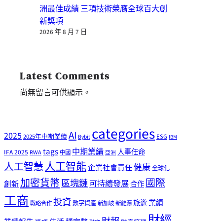
洲最佳成績 三項技術榮膺全球百大創
新獎項
2026 年 8 月 7 日
Latest Comments
尚無留言可供顯示。
categories
AI
2025
2025年中期業績
ESG
Bybit
IBM
tags
中期業績
人事任命
IFA 2025
RWA
中國
亞洲
人工智能
人工智慧
健康
企業社會責任
全球化
加密貨幣
國際
區塊鏈
可持續發展
創新
合作
工商
投資
業績
旅遊
戰略合作
數字資產
新加坡
新能源
財經