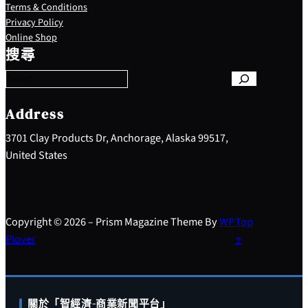
Terms & Conditions
Privacy Policy
S
Online Shop
e
搜尋
a
r
c
h
Address
3701 Clay Products Dr, Anchorage, Alaska 99517,
United States
Copyright © 2026 – Prism Magazine Theme By
WP
Top
Plover
↑
關於「智經濟-商業新聞平台」