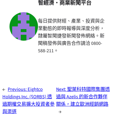
智經濟・商業新聞平台
每日提供財經、產業、投資與企
業動態的即時報導與深度分析，
隸屬智聞捷發新聞發佈網絡。新
聞稿發佈與廣告合作請洽 0800-
588-211。
←
Previous:
Eightco
Next:
聖萊科特國際集團透
Holdings Inc. ($ORBS) 透
過與 Azelis 的新合作夥伴
過期權交易擴大投資者參
關係，建立歐洲經銷網路
與渠道
→