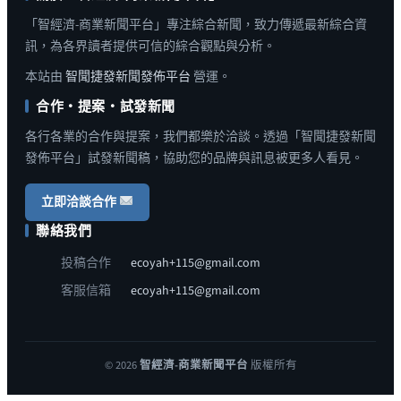
「智經濟-商業新聞平台」專注綜合新聞，致力傳遞最新綜合資
訊，為各界讀者提供可信的綜合觀點與分析。
本站由
智聞捷發新聞發佈平台
營運。
合作・提案・試發新聞
各行各業的合作與提案，我們都樂於洽談。透過「智聞捷發新聞
發佈平台」試發新聞稿，協助您的品牌與訊息被更多人看見。
立即洽談合作
聯絡我們
投稿合作
ecoyah+115@gmail.com
客服信箱
ecoyah+115@gmail.com
© 2026
智經濟-商業新聞平台
版權所有