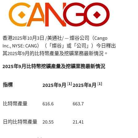
香港
2025年10月3日
/美通社/ — 燦谷公司（Cango
Inc., NYSE: CANG）（「燦谷」或「公司」）今日釋出
其2025年9月的比特幣產量及挖礦業務最新情況。
2025
年
9
月比特幣挖礦產量及挖礦業務最新情況
[
1]
[
1]
指標
2025
年
9
月
2025
年
8
月
比特幣產量
616.6
663.7
日均比特幣產量
20.55
21.41