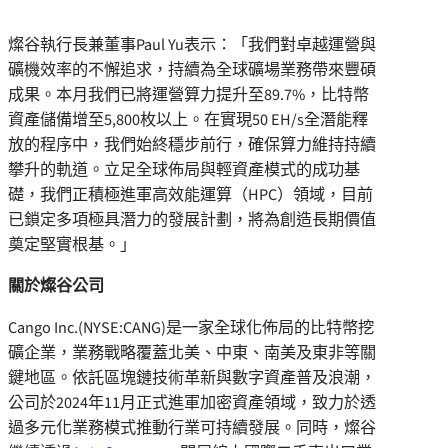
燦谷執行長兼董事Paul Yu表示：「我們對卓越運營與
礦機效率的不懈追求，持續為全球礦場業務帶來豐碩
成果。本月我們已將運營算力提升至89.7%，比特幣
資產儲備增至5,800枚以上。在實現50 EH/s全潛能釋
放的程序中，我們始終穩步前行，確保算力維持持續
攀升的軌道。立足全球佈局與輕資產模式的成功基
礎，我們正積極進軍高效能運算（HPC）領域，目前
已鎖定多項極具潛力的發展計劃，將為創造長期價值
奠定堅實根基。」
關於燦谷公司
Cango Inc.(NYSE:CANG)是一家全球化佈局的比特幣挖
礦企業，業務戰略覆蓋北美、中東、南美及東非等關
鍵地區。依託區塊鏈技術革新與數字資產普及浪潮，
公司於2024年11月正式進軍加密資產領域，致力於透
過多元化業務模式推動行業可持續發展。同時，燦谷