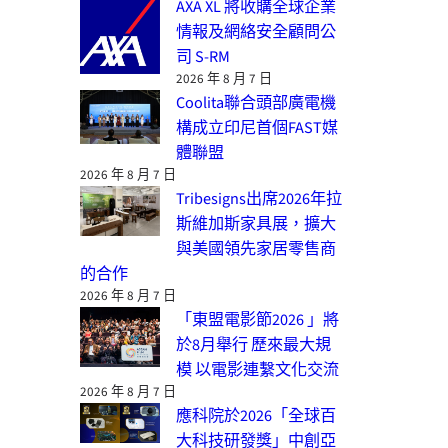
AXA XL 將收購全球企業
情報及網絡安全顧問公
司 S-RM
2026 年 8 月 7 日
Coolita聯合頭部廣電機
構成立印尼首個FAST媒
體聯盟
2026 年 8 月 7 日
Tribesigns出席2026年拉
斯維加斯家具展，擴大
與美國領先家居零售商
的合作
2026 年 8 月 7 日
「東盟電影節2026 」將
於8月舉行 歷來最大規
模 以電影連繫文化交流
2026 年 8 月 7 日
應科院於2026「全球百
大科技研發獎」中創亞