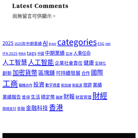
Latest Comments
尚無留言可供顯示。
categories
AI
2025
2025年中期業績
ESG
Bybit
IBM
tags
中期業績
人事任命
IFA 2025
RWA
中國
亞洲
人工智能
人工智慧
健康
企業社會責任
全球化
加密貨幣
國際
區塊鏈
可持續發展
創新
合作
工商
投資
業績
旅遊
戰略合作
數字資產
新加坡
新能源
財經
財報
生活
業績報告
穩定幣
獎項
財富管理
融資
香港
金融科技
金融
跨境支付