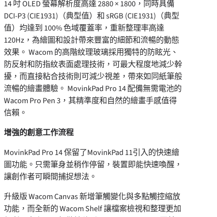
14 吋 OLED 螢幕解析度高達 2880 × 1800，同時具備
DCI-P3 (CIE1931)（典型值）和 sRGB (CIE1931)（典型
值）均達到 100% 色域覆蓋率，重新整理率高達
120Hz，為繪圖和設計帶來豐富的細節和流暢的動態
效果。 Wacom 的高階紋理玻璃採用獨特的防眩光、
防反射和防指紋表面處理技術，可最大程度地減少幹
擾，而直接粘合技術則可減少視差，帶來如同紙筆般
流暢的繪畫體驗。 MovinkPad Pro 14 配備無需電池的
Wacom Pro Pen 3，其精準度和自然的繪畫手感值得
信賴。
增強的創意工作流程
MovinkPad Pro 14 保留了MovinkPad 11引入的快速繪
圖功能。只需筆身並稍作停留，裝置即能快速喚醒，
讓創作者可瞬間捕捉想法。
升級版 Wacom Canvas 新增筆觸變化與多點觸控縮放
功能，而全新的 Wacom Shelf 讓檔案檢視和整理更加