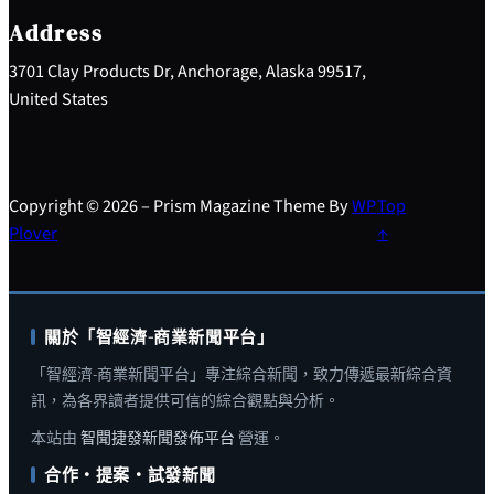
h
Address
3701 Clay Products Dr, Anchorage, Alaska 99517,
United States
Copyright © 2026 – Prism Magazine Theme By
WP
Top
Plover
↑
關於「智經濟-商業新聞平台」
「智經濟-商業新聞平台」專注綜合新聞，致力傳遞最新綜合資
訊，為各界讀者提供可信的綜合觀點與分析。
本站由
智聞捷發新聞發佈平台
營運。
合作・提案・試發新聞