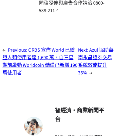
聞稿發佈與廣告合作請洽 0800-
588-211。
←
Previous:
ORBS 宣佈 World 已驗
Next:
Azul 協助華
證人類使用者達 1,690 萬，自三星
南永昌證券交易
期前啟動 Worldcoin 儲備已新增 190
系統效能提升
萬使用者
35%
→
智經濟・商業新聞平
台