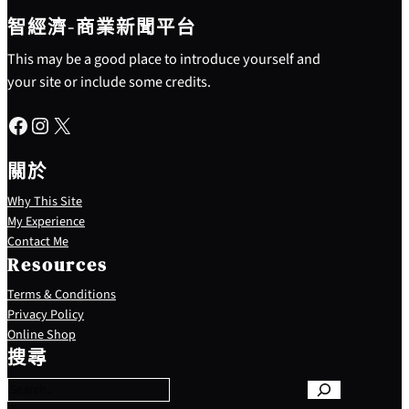
智經濟-商業新聞平台
This may be a good place to introduce yourself and
your site or include some credits.
Facebook
Instagram
X
關於
Why This Site
My Experience
Contact Me
Resources
Terms & Conditions
Privacy Policy
S
Online Shop
e
搜尋
a
r
c