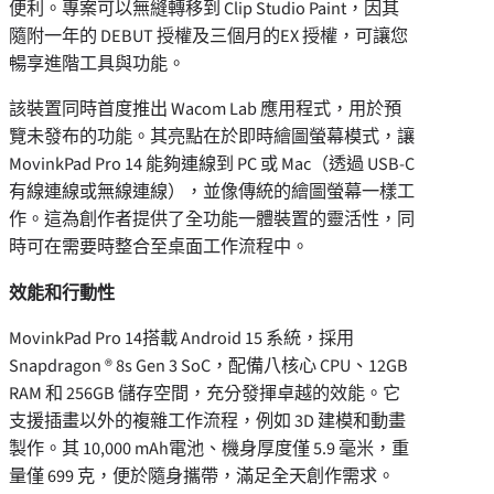
便利。專案可以無縫轉移到 Clip Studio Paint，因其
隨附一年的 DEBUT 授權及三個月的EX 授權，可讓您
暢享進階工具與功能。
該裝置同時首度推出 Wacom Lab 應用程式，用於預
覽未發布的功能。其亮點在於即時繪圖螢幕模式，讓
MovinkPad Pro 14 能夠連線到 PC 或 Mac（透過 USB-C
有線連線或無線連線），並像傳統的繪圖螢幕一樣工
作。這為創作者提供了全功能一體裝置的靈活性，同
時可在需要時整合至桌面工作流程中。
效能和行動性
MovinkPad Pro 14搭載 Android 15 系統，採用
Snapdragon ® 8s Gen 3 SoC，配備八核心 CPU、12GB
RAM 和 256GB 儲存空間，充分發揮卓越的效能。它
支援插畫以外的複雜工作流程，例如 3D 建模和動畫
製作。其 10,000 mAh電池、機身厚度僅 5.9 毫米，重
量僅 699 克，便於隨身攜帶，滿足全天創作需求。