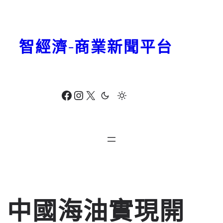
跳
至
主
智經濟-商業新聞平台
要
內
容
Facebook
Instagram
X
中國海油實現開