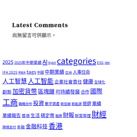
Latest Comments
尚無留言可供顯示。
categories
AI
2025
2025年中期業績
ESG
Bybit
IBM
tags
中期業績
人事任命
IFA 2025
RWA
中國
亞洲
人工智能
人工智慧
健康
企業社會責任
全球化
加密貨幣
國際
區塊鏈
可持續發展
創新
合作
工商
投資
業績
旅遊
戰略合作
數字資產
新加坡
新能源
財經
財報
生活
業績報告
穩定幣
獎項
財富管理
融資
香港
金融科技
金融
跨境支付