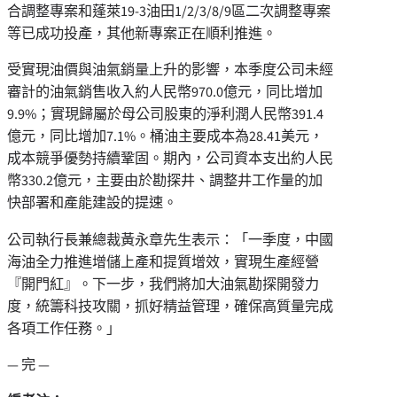
合調整專案和蓬萊19-3油田1/2/3/8/9區二次調整專案
等已成功投產，其他新專案正在順利推進。
受實現油價與油氣銷量上升的影響，本季度公司未經
審計的油氣銷售收入約人民幣970.0億元，同比增加
9.9%；實現歸屬於母公司股東的淨利潤人民幣391.4
億元，同比增加7.1%。桶油主要成本為28.41美元，
成本競爭優勢持續鞏固。期內，公司資本支出約人民
幣330.2億元，主要由於勘探井、調整井工作量的加
快部署和產能建設的提速。
公司執行長兼總裁黃永章先生表示：「一季度，中國
海油全力推進增儲上產和提質增效，實現生產經營
『開門紅』。下一步，我們將加大油氣勘探開發力
度，統籌科技攻關，抓好精益管理，確保高質量完成
各項工作任務。」
— 完 —