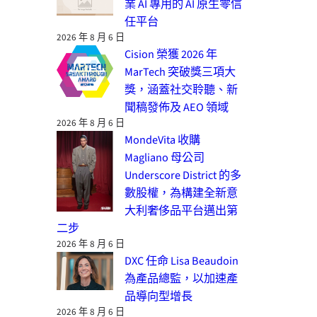
業 AI 專用的 AI 原生零信
任平台
2026 年 8 月 6 日
Cision 榮獲 2026 年
MarTech 突破獎三項大
獎，涵蓋社交聆聽、新
聞稿發佈及 AEO 領域
2026 年 8 月 6 日
MondeVita 收購
Magliano 母公司
Underscore District 的多
數股權，為構建全新意
大利奢侈品平台邁出第
二步
2026 年 8 月 6 日
DXC 任命 Lisa Beaudoin
為產品總監，以加速產
品導向型增長
2026 年 8 月 6 日