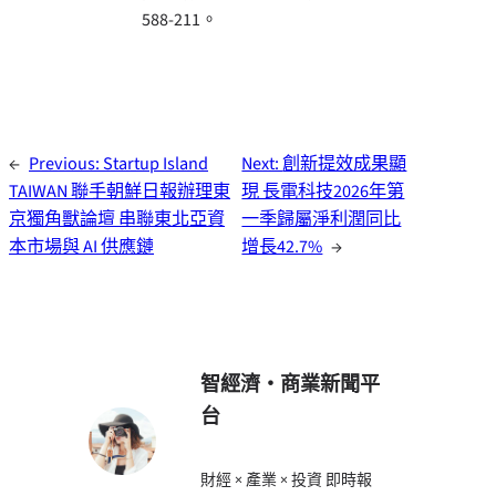
588-211。
←
Previous:
Startup Island
Next:
創新提效成果顯
TAIWAN 聯手朝鮮日報辦理東
現 長電科技2026年第
京獨角獸論壇 串聯東北亞資
一季歸屬淨利潤同比
本市場與 AI 供應鏈
增長42.7%
→
智經濟・商業新聞平
台
財經 × 產業 × 投資 即時報