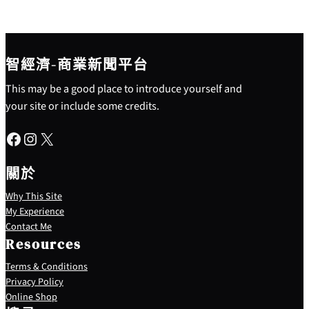
智經濟-商業新聞平台
This may be a good place to introduce yourself and
your site or include some credits.
Facebook
Instagram
X
關於
Why This Site
My Experience
Contact Me
Resources
Terms & Conditions
Privacy Policy
S
Online Shop
e