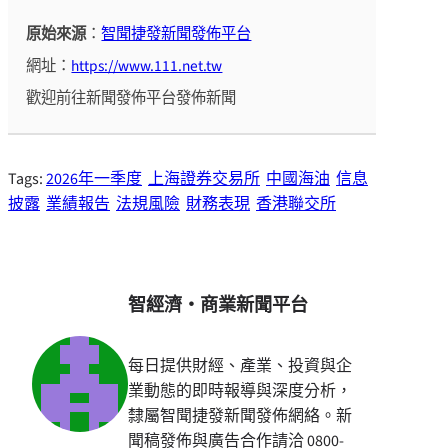
原始來源
：
智聞捷發新聞發佈平台
網址：
https://www.111.net.tw
歡迎前往新聞發佈平台發佈新聞
Tags:
2026年一季度
上海證券交易所
中國海油
信息
披露
業績報告
法規風險
財務表現
香港聯交所
智經濟・商業新聞平台
每日提供財經、產業、投資與企
業動態的即時報導與深度分析，
隸屬智聞捷發新聞發佈網絡。新
聞稿發佈與廣告合作請洽 0800-