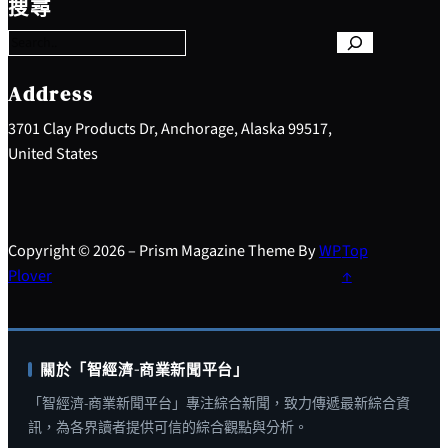
搜尋
a
r
c
h
Address
3701 Clay Products Dr, Anchorage, Alaska 99517,
United States
Copyright © 2026 – Prism Magazine Theme By
WP
Top
Plover
↑
關於「智經濟-商業新聞平台」
「智經濟-商業新聞平台」專注綜合新聞，致力傳遞最新綜合資
訊，為各界讀者提供可信的綜合觀點與分析。