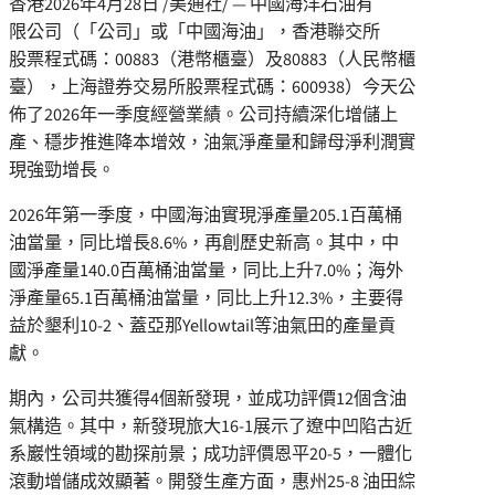
香港
2026年4月28日
/美通社/ — 中國海洋石油有
限公司（「公司」或「中國海油」，香港聯交所
股票程式碼：00883（港幣櫃臺）及80883（人民幣櫃
臺），上海證券交易所股票程式碼：600938）今天公
佈了2026年一季度經營業績。公司持續深化增儲上
產、穩步推進降本增效，油氣淨產量和歸母淨利潤實
現強勁增長。
2026年第一季度，中國海油實現淨產量205.1百萬桶
油當量，同比增長8.6%，再創歷史新高。其中，中
國淨產量140.0百萬桶油當量，同比上升7.0%；海外
淨產量65.1百萬桶油當量，同比上升12.3%，主要得
益於墾利10-2、蓋亞那Yellowtail等油氣田的產量貢
獻。
期內，公司共獲得4個新發現，並成功評價12個含油
氣構造。其中，新發現旅大16-1展示了遼中凹陷古近
系巖性領域的勘探前景；成功評價恩平20-5，一體化
滾動增儲成效顯著。開發生產方面，惠州25-8 油田綜