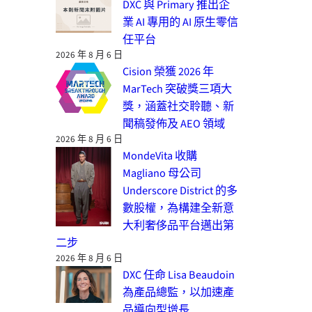
DXC 與 Primary 推出企
業 AI 專用的 AI 原生零信
任平台
2026 年 8 月 6 日
Cision 榮獲 2026 年
MarTech 突破獎三項大
獎，涵蓋社交聆聽、新
聞稿發佈及 AEO 領域
2026 年 8 月 6 日
MondeVita 收購
Magliano 母公司
Underscore District 的多
數股權，為構建全新意
大利奢侈品平台邁出第
二步
2026 年 8 月 6 日
DXC 任命 Lisa Beaudoin
為產品總監，以加速產
品導向型增長