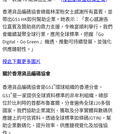
香港貨品編碼協會總裁林潔貽女士感謝所有嘉賓，並
帶出GS1 HK如何幫助企業。她表示：「衷心感謝各
位嘉賓及贊助商的鼎力支援，令晚宴順利舉行。我們
會繼續凝聚全球行業，應用全球標準，把握『Go
Digital、Go Green 』機遇、推動可持續發展，並強化
供應鏈韌性。」
按此下載更多圖片
關於香港貨品編碼協會
®
香港貨品編碼協會是GS1
環球組織的香港分會，
®
GS1
是一家提供全球資料標準的非牟利組織，總部
位於比利時的首都布魯塞爾，分會遍佈全球120多個
國家。我們協助企業識別、獲取及分享實體與數碼供
應鏈上的可信資料。透過全球標準如條碼(GTIN)，幫
助企業數碼化、提升效率、供應鏈視覺化及加強協
作。