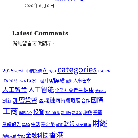
2026 年 8 月 6 日
Latest Comments
尚無留言可供顯示。
categories
AI
2025
2025年中期業績
ESG
Bybit
IBM
tags
中期業績
人事任命
IFA 2025
RWA
中國
亞洲
人工智能
人工智慧
健康
企業社會責任
全球化
加密貨幣
國際
區塊鏈
可持續發展
創新
合作
工商
投資
業績
旅遊
戰略合作
數字資產
新加坡
新能源
財經
財報
生活
業績報告
穩定幣
獎項
財富管理
融資
香港
金融科技
金融
跨境支付