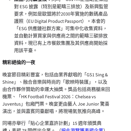
對 ESG 披露（特別是範疇三排放）及新興監管
要求，例如是歐盟將於2030年實施的數碼產品
護照（EU Digital Product Passport）。本會的
「ESG 供應鏈社群方案」可集中化收集資料，
並自動計算買家與供應商之間的範疇三碳排放
資料，現已有上市餐飲集團及其供應商開始採
用該平臺。
精彩絕倫的一夜
晚宴節目精彩豐富，包括由業界獻唱的「GS1 Sing &
Shine」、融合音樂與時尚的「歌映時裝匯」，以及
由合作夥伴贊助的幸運大抽獎。獎品包括商務艙來回
機票、「HK Football Festival 2026：Chelsea vs
Juventus」包廂門票。晚宴更由藝人 Joe Junior 驚喜
演出，並與嘉賓同臺獻唱，將現場氣氛推向高峰。
同場亦舉行「貼心企業嘉許計劃」15 週年頒獎典
禮，表揚 78 間傑出企業。 （
按此瀏覽獲表揚企業
）