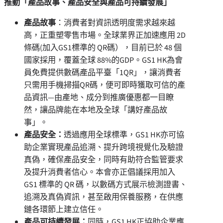
推動「產品故事、產品安全與產品可持續發展」
產
品故事
：消費者對資訊透明度需求越來越
高，正重塑零售市場。全球業界正加速應用 2D
條碼(加入GS1標準的 QR碼），目前已於 48 個
國家採用，覆蓋全球 88%的GDP。GS1 HK為會
員免費提供數碼產品平臺「1QR」，讓消費者
只需用手機掃描QR碼，便可即時獲取可信的產
品資訊—由產地、成分到推廣優惠都一目瞭
然，讓品牌能在本地及全球「講好產品故
事」。
產
品安全：
透過應用全球標準，GS1 HK亦可協
助企業實現產品追溯、提升跨境視覺化及驗證
真偽，確保產品安全，同時有助符合監管要求
及提升消費者信心。本會亦正倡議採用加入
GS1 標準的 QR 碼，以數碼方式展示檢測證書、
追溯及真偽資訊，甚至啟用保養服務，在供應
鏈各環節上建立信任。
產
品可持續發展：
同時，GS1 HK正協助企業應