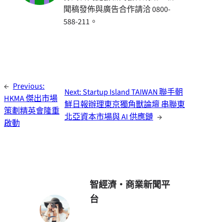
聞稿發佈與廣告合作請洽 0800-
588-211。
←
Previous:
Next:
Startup Island TAIWAN 聯手朝
HKMA 傑出市場
鮮日報辦理東京獨角獸論壇 串聯東
策劃精英會隆重
北亞資本市場與 AI 供應鏈
→
啟動
智經濟・商業新聞平
台