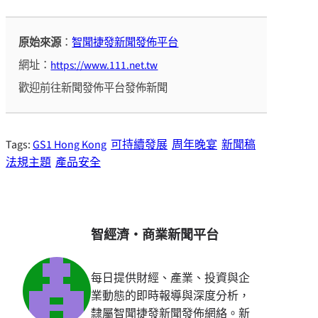
原始來源
：
智聞捷發新聞發佈平台
網址：
https://www.111.net.tw
歡迎前往新聞發佈平台發佈新聞
Tags:
GS1 Hong Kong
可持續發展
周年晚宴
新聞稿
法規主題
產品安全
智經濟・商業新聞平台
每日提供財經、產業、投資與企
業動態的即時報導與深度分析，
隸屬智聞捷發新聞發佈網絡。新