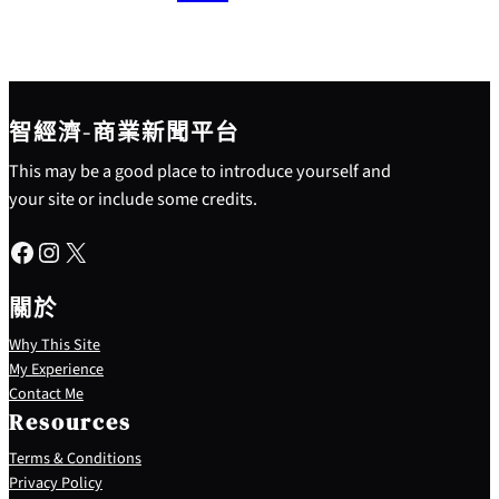
智經濟-商業新聞平台
This may be a good place to introduce yourself and
your site or include some credits.
Facebook
Instagram
X
關於
Why This Site
My Experience
Contact Me
Resources
Terms & Conditions
Privacy Policy
S