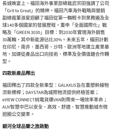
長城晚宴上，福田海外事業部總裁武宗田強調了公司
「Grit to Great」的精神。福田汽車海外戰略與營銷
副總裁董淑星迴顧了福田從第一輛輕卡到業務遍及全
球140多個國家的發展歷程，重申「全面國際化」戰
略及「GREEN 3030」目標：到2030年實現海外銷售
30萬輛，其中新能源佔比30%。未來五年，福田計劃
在印尼、南非、墨西哥、沙特、歐洲等地建立產業基
地，加速從產品出口向技術、標準及全價值鏈合作轉
型。
四款新產品釋出
福田釋出了四款全新車型：GALAXUS旨在重塑幹線物
流新標桿；DAYSTAR為城際物流提供終極答案；
eVIEW CONNECT純電貨運VAN則帶來一場效率革命；
AUV智慧中巴以安全、高效、舒適、智慧推動城市微
迴圈公交變革。
銀河全球品鑒之旅啟動