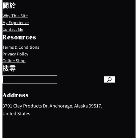
關於
Why This Site
My Experience
Contact Me
Resources
Terms & Conditions
Privacy Policy
S
Online Shop
e
搜尋
a
r
c
h
Address
3701 Clay Products Dr, Anchorage, Alaska 99517,
United States