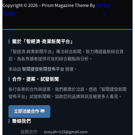
Copyright © 2026 – Prism Magazine Theme By
WP
Top
Plover
↑
關於「智經濟-商業新聞平台」
「智經濟-商業新聞平台」專注綜合新聞，致力傳遞最新綜合資
訊，為各界讀者提供可信的綜合觀點與分析。
本站由
智聞捷發新聞發佈平台
營運。
合作・提案・試發新聞
各行各業的合作與提案，我們都樂於洽談。透過「智聞捷發新聞
發佈平台」試發新聞稿，協助您的品牌與訊息被更多人看見。
立即洽談合作
聯絡我們
投稿合作
ecoyah+115@gmail.com