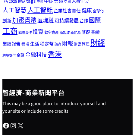
tags
中期業績
人事任命
IFA 2025
RWA
中國
亞洲
人工智能
人工智慧
健康
企業社會責任
全球化
加密貨幣
國際
區塊鏈
可持續發展
創新
合作
工商
投資
業績
旅遊
戰略合作
數字資產
新加坡
新能源
財經
財報
生活
業績報告
穩定幣
獎項
財富管理
融資
香港
金融科技
金融
跨境支付
智經濟-商業新聞平台
This may be a good place to introduce yourself and
your site or include some credits.
Facebook
Instagram
X