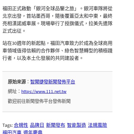
福田正式啟動「銀河全球品鑒之旅」。銀河車隊將從
北京出發，首站墨西哥，隨後覆蓋亞太和中東，最終
亮相漢諾威車展。現場舉行了授旗儀式，拉美先遣隊
正式出征。
站在30週年的新起點，福田汽車致力於成為全球商用
車領域值得信賴的合作夥伴、綠色智慧轉型的積極踐
行者，以及本土化發展的共同建設者。
原始來源
：
智聞捷發新聞發佈平台
網址：
https://www.111.net.tw
歡迎前往新聞發佈平台發佈新聞
Tags:
合規性
品牌日
新聞發布
智能製造
法規風險
福田汽車
週年慶典