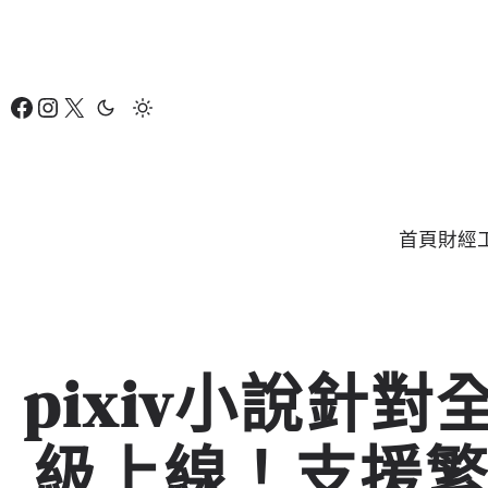
跳
至
主
Facebook
Instagram
X
要
內
容
首頁
財經
pixiv小說針
級上線！支援