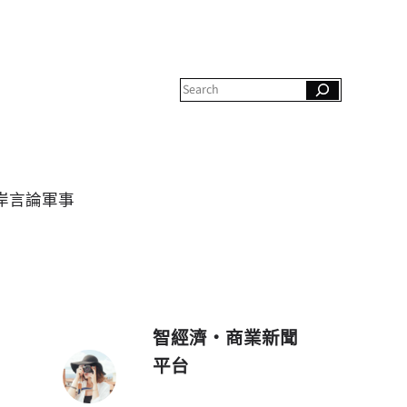
S
e
a
r
c
h
岸
言論
軍事
智經濟・商業新聞
平台