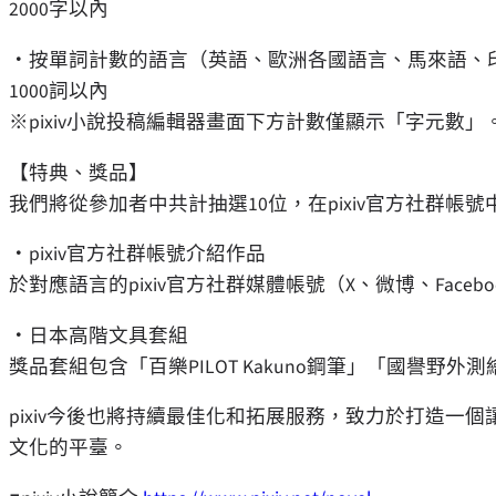
2000字以內
・按單詞計數的語言（英語、歐洲各國語言、馬來語、
1000詞以內
※pixiv小說投稿編輯器畫面下方計數僅顯示「字元數
【特典、獎品】
我們將從參加者中共計抽選10位，在pixiv官方社群帳
・pixiv官方社群帳號介紹作品
於對應語言的pixiv官方社群媒體帳號（X、微博、Face
・日本高階文具套組
獎品套組包含「百樂PILOT Kakuno鋼筆」「國譽
pixiv今後也將持續最佳化和拓展服務，致力於打造一
文化的平臺。