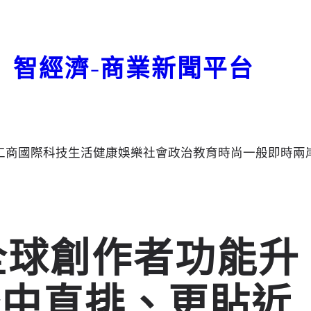
智經濟-商業新聞平台
工商
國際
科技
生活
健康
娛樂
社會
政治
教育
時尚
一般
即時
兩
對全球創作者功能升
繁中直排、更貼近