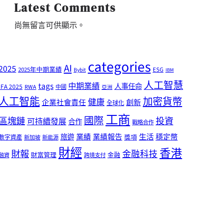
Latest Comments
尚無留言可供顯示。
categories
AI
2025
2025年中期業績
ESG
Bybit
IBM
人工智慧
tags
中期業績
人事任命
IFA 2025
RWA
中國
亞洲
人工智能
加密貨幣
健康
企業社會責任
創新
全球化
工商
國際
區塊鏈
投資
可持續發展
合作
戰略合作
業績
生活
旅遊
業績報告
穩定幣
獎項
數字資產
新加坡
新能源
財經
香港
財報
金融科技
財富管理
金融
融資
跨境支付