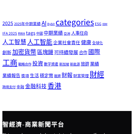
categories
AI
2025
2025年中期業績
ESG
Bybit
IBM
tags
中期業績
人事任命
IFA 2025
RWA
中國
亞洲
人工智能
人工智慧
健康
企業社會責任
全球化
加密貨幣
國際
區塊鏈
可持續發展
創新
合作
工商
投資
業績
旅遊
戰略合作
數字資產
新加坡
新能源
財經
財報
生活
業績報告
穩定幣
獎項
財富管理
融資
香港
金融科技
金融
跨境支付
智經濟-商業新聞平台