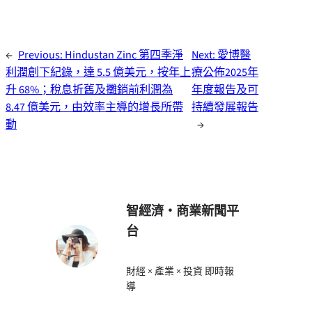
←
Previous:
Hindustan Zinc 第四季淨
Next:
愛博醫
利潤創下紀錄，達 5.5 億美元，按年上
療公佈2025年
升 68%；稅息折舊及攤銷前利潤為
年度報告及可
8.47 億美元，由效率主導的增長所帶
持續發展報告
動
→
智經濟・商業新聞平
台
財經 × 產業 × 投資 即時報
導