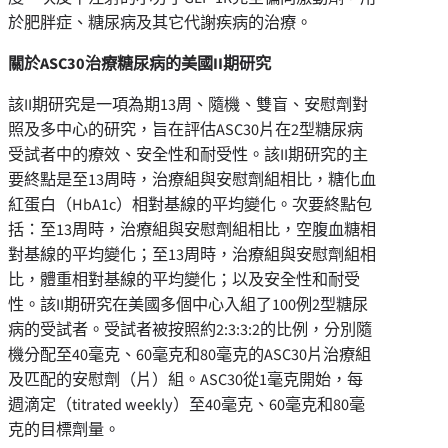
於肥胖症、糖尿病及其它代謝疾病的治療。
關於
ASC30
治療糖尿病的美國
II
期研究
該II期研究是一項為期13周、隨機、雙盲、安慰劑對
照及多中心的研究，旨在評估ASC30片在2型糖尿病
受試者中的療效、安全性和耐受性。該II期研究的主
要終點是至13周時，治療組與安慰劑組相比，糖化血
紅蛋白（HbA1c）相對基線的平均變化。次要終點包
括：至13周時，治療組與安慰劑組相比，空腹血糖相
對基線的平均變化；至13周時，治療組與安慰劑組相
比，體重相對基線的平均變化；以及安全性和耐受
性。該II期研究在美國多個中心入組了100例2型糖尿
病的受試者。受試者被按照約2:3:3:2的比例，分別隨
機分配至40毫克、60毫克和80毫克的ASC30片治療組
及匹配的安慰劑（片）組。ASC30從1毫克開始，每
週滴定（titrated weekly）至40毫克、60毫克和80毫
克的目標劑量。