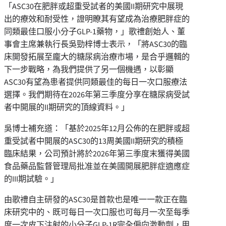
「ASC30在肥胖或超重受試者的美國II期研究中展現
出的療效和耐受性，證明瞭其有望成為治療肥胖症的
同類最佳口服小分子GLP-1藥物，」歌禮創始人、董
事會主席兼執行長吳勁梓博士表示，「將ASC30的臨
床開發拓展至龐大的糖尿病治療市場，是合乎邏輯的
下一步戰略，為我們提供了另一個機遇，以彰顯
ASC30有望為患者提供同類最佳的每日一次口服療法
選擇。我們期待在2026年第三季度分享在糖尿病受試
者中開展的II期研究的頂線資料。」
吳博士補充道：「基於2025年12月公佈的在肥胖或超
重受試者中開展的ASC30的13周美國II期研究的積極
臨床結果，公司預計將於2026年第三季度末獲得美國
食品藥品監督管理局批准並在美國開展肥胖症適應症
的III期試驗。」
由歌禮自主研發的ASC30是首款也是唯一一款正在臨
床研究中的、既可每日一次口服也可每月一次至每季
度一次皮下注射的小分子GLP-1R完全偏向激動劑，用