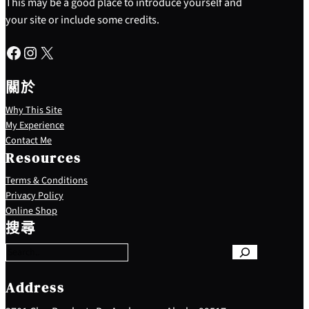
This may be a good place to introduce yourself and
your site or include some credits.
Facebook
Instagram
X
關於
Why This Site
My Experience
Contact Me
Resources
Terms & Conditions
Privacy Policy
S
Online Shop
e
搜尋
a
r
c
h
Address