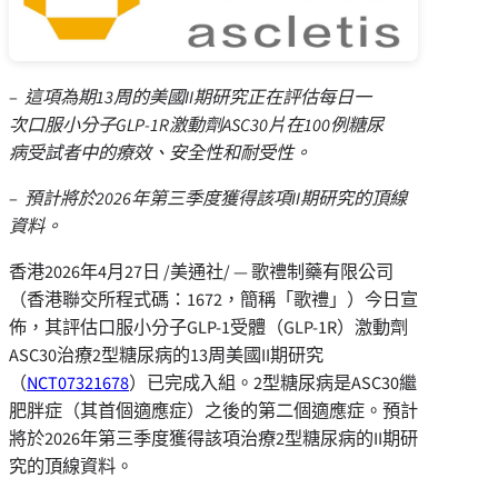
–
這項為期
13
周的美國
II
期研究正在評估每日一
次口服小分子
GLP-1R
激動劑
ASC30
片在
100
例糖尿
病受試者中的療效、安全性和耐受性。
–
預計將於
2026
年第三季度獲得該項
II
期研究的頂線
資料。
香港
2026年4月27日
/美通社/ — 歌禮制藥有限公司
（香港聯交所程式碼：1672，簡稱「歌禮」）今日宣
佈，其評估口服小分子GLP-1受體（GLP-1R）激動劑
ASC30治療2型糖尿病的13周美國II期研究
（
NCT07321678
）已完成入組。2型糖尿病是ASC30繼
肥胖症（其首個適應症）之後的第二個適應症。預計
將於2026年第三季度獲得該項治療2型糖尿病的II期研
究的頂線資料。