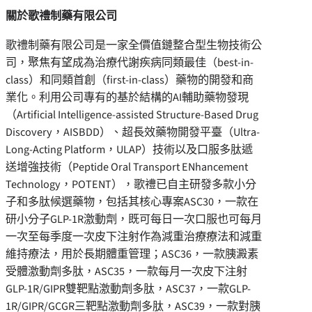
關於歌禮制藥有限公司
歌禮制藥有限公司是一家全價值鏈整合型生物技術公
司，聚焦有望成為治療代謝疾病同類最佳（best-in-
class）和同類首創（first-in-class）藥物的開發和商
業化。利用公司專有的基於結構的AI輔助藥物發現
（Artificial Intelligence-assisted Structure-Based Drug
Discovery，AISBDD）、超長效藥物開發平臺（Ultra-
Long-Acting Platform，ULAP）技術以及口服多肽遞
送增強技術（Peptide Oral Transport ENhancement
Technology，POTENT），歌禮已自主研發多款小分
子和多肽候選藥物，包括其核心專案ASC30，一款在
研小分子GLP-1R激動劑，既可每日一次口服也可每月
一次至每季度一次皮下注射作為減重治療療法和減重
維持療法，用於長期體重管理；ASC36，一款胰澱素
受體激動劑多肽，ASC35，一款每月一次皮下注射
GLP-1R/GIPR雙靶點激動劑多肽，ASC37，一款GLP-
1R/GIPR/GCGR三靶點激動劑多肽，ASC39，一款對胰