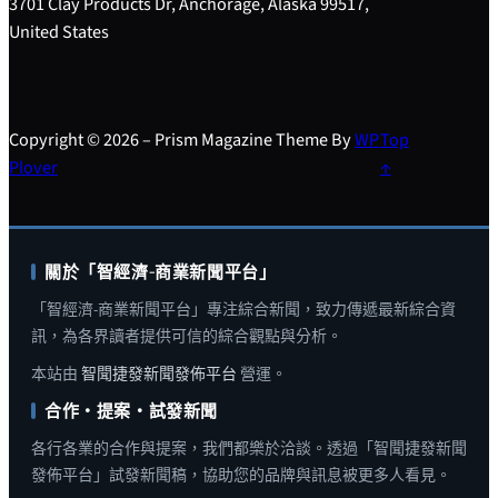
3701 Clay Products Dr, Anchorage, Alaska 99517,
United States
Copyright © 2026 – Prism Magazine Theme By
WP
Top
Plover
↑
關於「智經濟-商業新聞平台」
「智經濟-商業新聞平台」專注綜合新聞，致力傳遞最新綜合資
訊，為各界讀者提供可信的綜合觀點與分析。
本站由
智聞捷發新聞發佈平台
營運。
合作・提案・試發新聞
各行各業的合作與提案，我們都樂於洽談。透過「智聞捷發新聞
發佈平台」試發新聞稿，協助您的品牌與訊息被更多人看見。