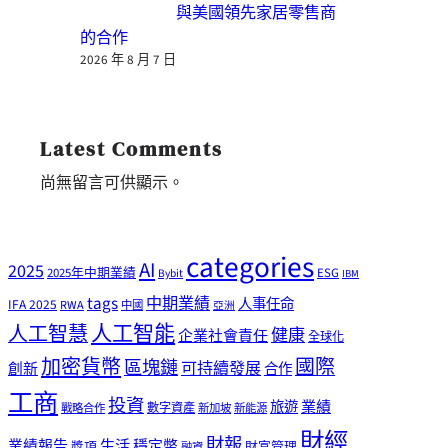
與美國領先家居零售商
的合作
2026 年 8 月 7 日
Latest Comments
尚無留言可供顯示。
categories
AI
2025
2025年中期業績
ESG
Bybit
IBM
tags
中期業績
人事任命
IFA 2025
RWA
中國
亞洲
人工智能
人工智慧
健康
企業社會責任
全球化
加密貨幣
國際
區塊鏈
可持續發展
創新
合作
工商
投資
業績
旅遊
戰略合作
數字資產
新加坡
新能源
財經
財報
生活
業績報告
穩定幣
獎項
財富管理
融資