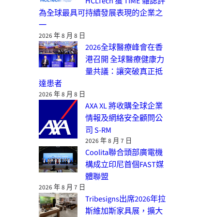
HCLTech 獲 TIME 雜誌評
為全球最具可持續發展表現的企業之
一
2026 年 8 月 8 日
2026全球醫療峰會在香
港召開 全球醫療健康力
量共議：讓突破真正抵
達患者
2026 年 8 月 8 日
AXA XL 將收購全球企業
情報及網絡安全顧問公
司 S-RM
2026 年 8 月 7 日
Coolita聯合頭部廣電機
構成立印尼首個FAST媒
體聯盟
2026 年 8 月 7 日
Tribesigns出席2026年拉
斯維加斯家具展，擴大