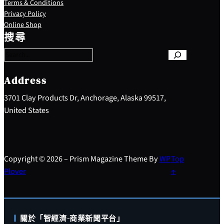
Terms & Conditions
Privacy Policy
S
Online Shop
e
搜尋
a
r
c
h
Address
3701 Clay Products Dr, Anchorage, Alaska 99517,
United States
Copyright © 2026 – Prism Magazine Theme By
WP
Top
Plover
↑
關於「智經濟-商業新聞平台」