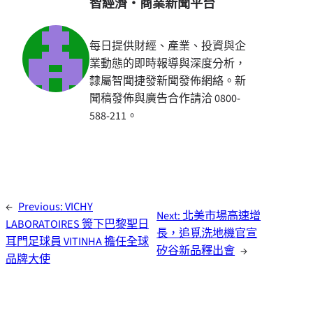
智經濟・商業新聞平台
每日提供財經、產業、投資與企
業動態的即時報導與深度分析，
隸屬智聞捷發新聞發佈網絡。新
聞稿發佈與廣告合作請洽 0800-
588-211。
←
Previous:
VICHY
Next:
北美市場高速增
LABORATOIRES 簽下巴黎聖日
長，追覓洗地機官宣
耳門足球員 VITINHA 擔任全球
矽谷新品釋出會
→
品牌大使