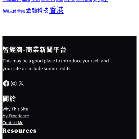
香港
金融科技
金融
跨境支付
智經濟-商業新聞平台
This may be a good place to introduce yourself and
your site or include some credits.
Facebook
Instagram
X
關於
Why This Site
My Experience
Contact Me
Resources