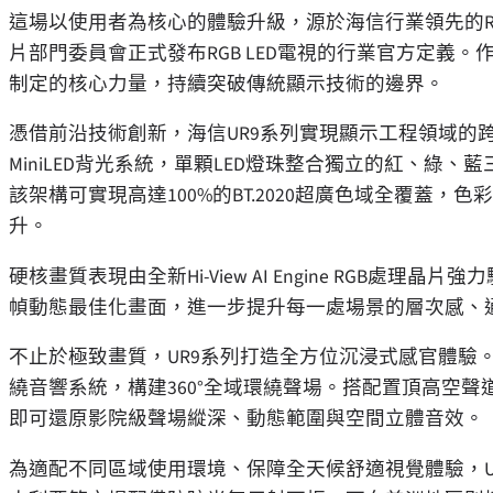
這場以使用者為核心的體驗升級，源於海信行業領先的RGB Mi
片部門委員會正式發布RGB LED電視的行業官方定義。作為
制定的核心力量，持續突破傳統顯示技術的邊界。
憑借前沿技術創新，海信UR9系列實現顯示工程領域的跨越
MiniLED背光系統，單顆LED燈珠整合獨立的紅、
該架構可實現高達100%的BT.2020超廣色域全覆蓋
升。
硬核畫質表現由全新Hi-View AI Engine RGB
幀動態最佳化畫面，進一步提升每一處場景的層次感、
不止於極致畫質，UR9系列打造全方位沉浸式感官體驗。電視內
繞音響系統，構建360°全域環繞聲場。搭配置頂高空
即可還原影院級聲場縱深、動態範圍與空間立體音效。
為適配不同區域使用環境、保障全天候
舒適視覺體驗
，