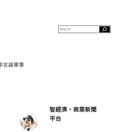
S
e
a
r
c
h
岸
言論
軍事
智經濟・商業新聞
平台