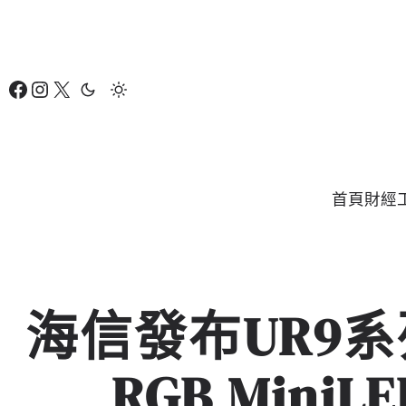
跳
至
主
Facebook
Instagram
X
要
內
容
首頁
財經
海信發布UR9
RGB Min