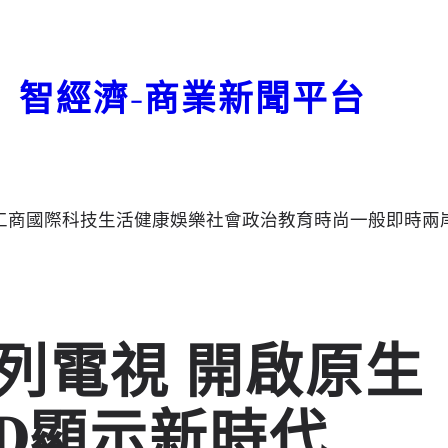
智經濟-商業新聞平台
工商
國際
科技
生活
健康
娛樂
社會
政治
教育
時尚
一般
即時
兩
系列電視 開啟原生
iLED顯示新時代