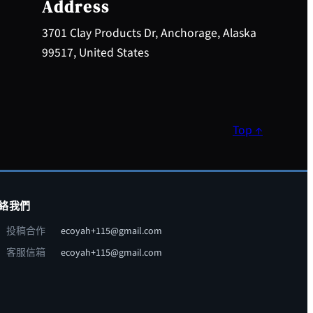
Address
3701 Clay Products Dr, Anchorage, Alaska
99517, United States
Top ↑
絡我們
投稿合作
ecoyah+115@gmail.com
客服信箱
ecoyah+115@gmail.com