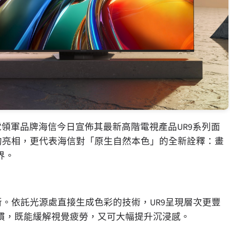
領軍品牌海信今日宣佈其最新高階電視產品UR9系列面
的亮相，更代表海信對「原生自然本色」的全新詮釋：畫
界。
。依託光源處直接生成色彩的技術，UR9呈現層次更豐
慣，既能緩解視覺疲勞，又可大幅提升沉浸感。