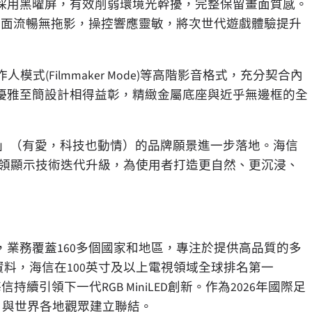
採用黑曜屏，有效削弱環境光幹擾，完整保留畫面質感。
態畫面流暢無拖影，操控響應靈敏，將次世代遊戲體驗提升
作人模式(Filmmaker Mode)等高階影音格式，充分契合內
優雅至簡設計相得益彰，精緻金屬底座與近乎無邊框的全
hter Life」（有愛，科技也動情）的品牌願景進一步落地。海信
持續引領顯示技術迭代升級，為使用者打造更自然、更沉浸、
，業務覆蓋160多個國家和地區，專注於提供高品質的多
資料，海信在100英寸及以上電視領域全球排名第一
，海信持續引領下一代RGB MiniLED創新。作為2026年國際足
，與世界各地觀眾建立聯結。