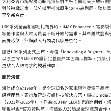
大利亞等市場配備防眩光無反射面板；面向美洲地區則
對於遊戲玩家，部分機型搭載原生180Hz高刷屏，動
至全新高度。
UR9
系列全面相容杜比視界IQ、IMAX Enhanced、電影製
容創作者與大眾消費者不斷升級的需求。其卓越效能與
面屏形態，無縫融入各類現代家居空間。
隨著UR9系列正式上市，海信「Innovating A Brig
以原生RGB MiniLED重新定義自然本色顯示標準，
更貼合人眼需求的觀看體驗。
關於海信
海信成立於1969年，是全球知名的家電與消費電子品牌
媒體產品、家電及智慧資訊科技解決方案。根據Omdia
（2023年-2025年）。作為RGB MiniLED技術的開創者
聯世界盃™官方贊助商，海信致力於透過全球體育合作