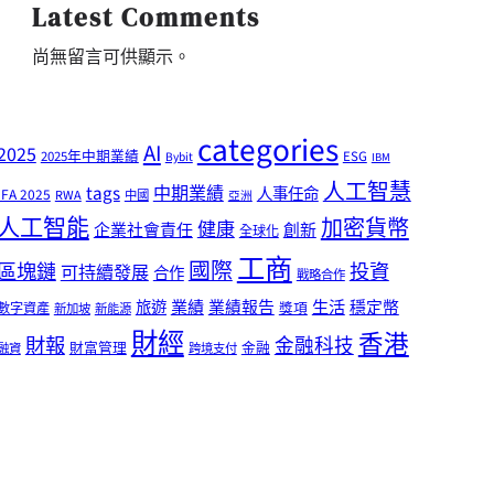
Latest Comments
尚無留言可供顯示。
categories
AI
2025
2025年中期業績
ESG
Bybit
IBM
人工智慧
tags
中期業績
人事任命
IFA 2025
RWA
中國
亞洲
人工智能
加密貨幣
健康
企業社會責任
創新
全球化
工商
國際
區塊鏈
投資
可持續發展
合作
戰略合作
業績
生活
旅遊
業績報告
穩定幣
獎項
數字資產
新加坡
新能源
財經
香港
財報
金融科技
財富管理
金融
融資
跨境支付