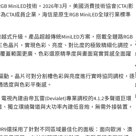
niLED技術。2026年3月，美國消費技術協會(CTA)影
CTA成員企業，海信是原生RGB MiniLED全球行業標準
式升級。產品超越傳統MiniLED方案，搭載全鏈路RGB
綠、藍三色晶片，實現色彩、亮度、對比度的極致精細化調控。
，色彩覆蓋範圍更廣、色彩還原精準度與畫面寫實質感全面躍
處理晶片強力驅動。晶片可對分割槽色彩與亮度進行實時協同調校，逐
通透度與色彩平衡感。
建由帝瓦雷(Devialet)專業調校的4.1.2多聲道巨環
聲道、獨立環繞聲道與大功率內建低音炮，無需外接裝置，
UR9還採用了針對不同區域最佳化的面板：面向歐洲、澳